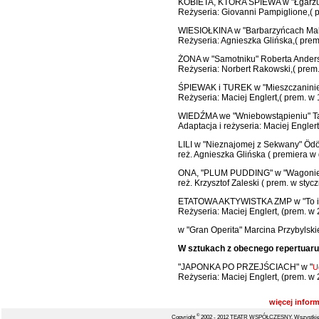
KOBIETA, KTÓRA ŚPIEWA w "Łgarzu"
Reżyseria: Giovanni Pampiglione,( p
WIESIOŁKINA w "Barbarzyńcach Ma
Reżyseria: Agnieszka Glińska,( prem.
ŻONA w "Samotniku" Roberta Ander
Reżyseria: Norbert Rakowski,( prem. 
ŚPIEWAK i TUREK w "Mieszczaninie 
Reżyseria: Maciej Englert,( prem. w 1
WIEDŹMA we "Wniebowstąpieniu" T
Adaptacja i reżyseria: Maciej Englert
LILI w "Nieznajomej z Sekwany" Öd
reż. Agnieszka Glińska ( premiera w 
ONA, "PLUM PUDDING" w "Wagonie
reż. Krzysztof Zaleski ( prem. w stycz
ETATOWA AKTYWISTKA ZMP w "To idzi
Reżyseria: Maciej Englert, (prem. w 
w "Gran Operita" Marcina Przybylskie
W sztukach z obecnego repertuaru
"JAPONKA PO PRZEJŚCIACH" w "
U
Reżyseria: Maciej Englert, (prem. w 
więcej inform
©
Copyright
2002 - 2012 TEATR WSPÓŁCZESNY. Wszystkie 