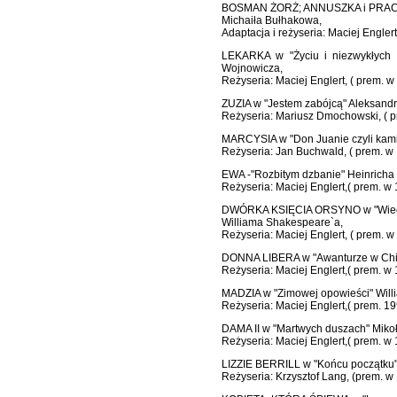
BOSMAN ŻORŻ; ANNUSZKA i PRACOW
Michaiła Bułhakowa,
Adaptacja i reżyseria: Maciej Englert,
LEKARKA w "Życiu i niezwykłych 
Wojnowicza,
Reżyseria: Maciej Englert, ( prem. w 
ZUZIA w "Jestem zabójcą" Aleksandr
Reżyseria: Mariusz Dmochowski, ( pr
MARCYSIA w "Don Juanie czyli kami
Reżyseria: Jan Buchwald, ( prem. w 1
EWA -"Rozbitym dzbanie" Heinricha 
Reżyseria: Maciej Englert,( prem. w 1
DWÓRKA KSIĘCIA ORSYNO w "Wieczor
Williama Shakespeare`a,
Reżyseria: Maciej Englert, ( prem. w 
DONNA LIBERA w "Awanturze w Chio
Reżyseria: Maciej Englert,( prem. w 1
MADZIA w "Zimowej opowieści" Will
Reżyseria: Maciej Englert,( prem. 199
DAMA II w "Martwych duszach" Mikoł
Reżyseria: Maciej Englert,( prem. w 1
LIZZIE BERRILL w "Końcu początku
Reżyseria: Krzysztof Lang, (prem. w 