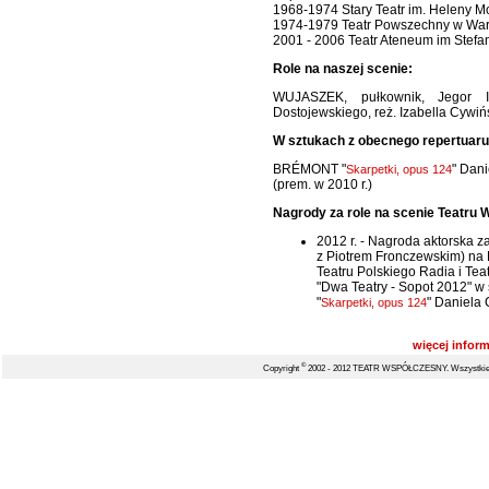
1968-1974 Stary Teatr im. Heleny M
1974-1979 Teatr Powszechny w Wa
2001 - 2006 Teatr Ateneum im Stef
Role na naszej scenie:
WUJASZEK, pułkownik, Jegor Il
Dostojewskiego, reż. Izabella Cywińs
W sztukach z obecnego repertuaru
BRÉMONT "
" Dani
Skarpetki, opus 124
(prem. w 2010 r.)
Nagrody za role na scenie Teatru
2012 r. - Nagroda aktorska z
z Piotrem Fronczewskim) na 
Teatru Polskiego Radia i Teat
"Dwa Teatry - Sopot 2012" w 
"
" Daniela 
Skarpetki, opus 124
więcej inform
©
Copyright
2002 - 2012 TEATR WSPÓŁCZESNY. Wszystkie 