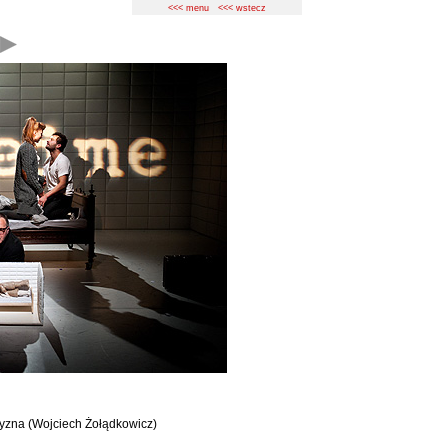
<<< menu
<<< wstecz
yzna (Wojciech Żołądkowicz)