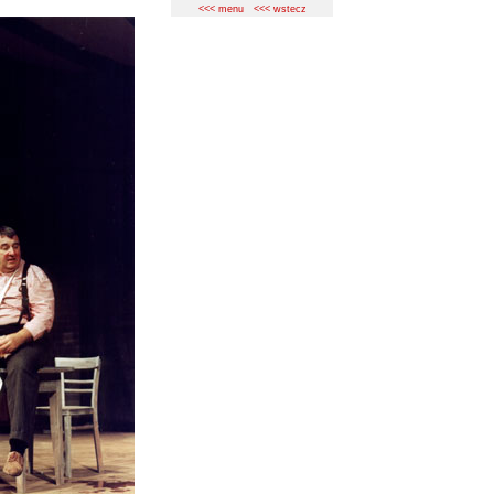
<<< menu
<<< wstecz