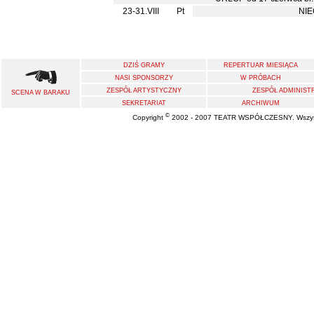
23-31.VIII
Pt
NI
DZIŚ GRAMY
REPERTUAR MIESIĄCA
NASI SPONSORZY
W PRÓBACH
ZESPÓŁ ARTYSTYCZNY
ZESPÓŁ ADMINIST
SCENA W BARAKU
SEKRETARIAT
ARCHIWUM
©
Copyright
2002 - 2007 TEATR WSPÓŁCZESNY. Wszystk