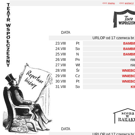
<<< menu
<<< wstecz
DATA
URLOP od 17 czerwca br. d
23.VIII
Pt
BAMBIN
24.VIII
So
BAMBIN
25.VIII
N
BAMBIN
26.VIII
Pn
ni
27.VIII
Wt
ni
28.VIII
Śr
WNIEBO
29.VIII
Cz
WNIEBO
30.VIII
Pt
WNIEBO
31.VIII
So
K
DATA
URLOP od 17 czerwca br. d