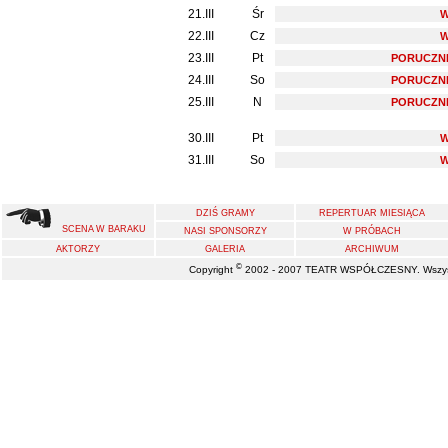
21.III
Śr
22.III
Cz
23.III
Pt
PORUCZNI
24.III
So
PORUCZNI
25.III
N
PORUCZNI
30.III
Pt
31.III
So
DZIŚ GRAMY
REPERTUAR MIESIĄCA
SCENA W BARAKU
NASI SPONSORZY
W PRÓBACH
AKTORZY
GALERIA
ARCHIWUM
©
Copyright
2002 - 2007 TEATR WSPÓŁCZESNY. Wszystk