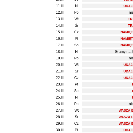
11.III
N
UDAJ
12.III
Po
ni
13.III
Wt
TR
14.III
Śr
TR
15.III
Cz
NAMIĘT
16.III
Pt
NAMIĘT
17.III
So
NAMIĘT
18.III
N
Gramy na 
19.III
Po
ni
20.III
Wt
UDAJ
21.III
Śr
UDAJ
22.III
Cz
UDAJ
23.III
Pt
24.III
So
25.III
N
26.III
Po
ni
27.III
Wt
WASZA 
28.III
Śr
WASZA 
29.III
Cz
WASZA 
30.III
Pt
UDAJ