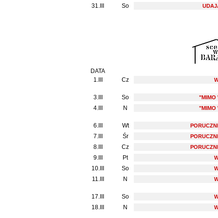
31.III
So
UDAJ
DATA
1.III
Cz
3.III
So
"MIMO
4.III
N
"MIMO
6.III
Wt
PORUCZNI
7.III
Śr
PORUCZNI
8.III
Cz
PORUCZNI
9.III
Pt
10.III
So
11.III
N
17.III
So
18.III
N