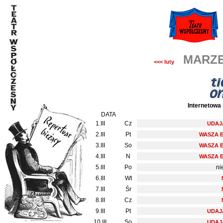
MARZE
<<< luty
Internetowa 
DATA
1.III
Cz
UDAJ
2.III
Pt
WASZA 
3.III
So
WASZA 
4.III
N
WASZA 
5.III
Po
ni
6.III
Wt
7.III
Śr
8.III
Cz
9.III
Pt
UDAJ
10.III
So
UDAJ