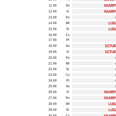
11.XII
So
SKARPE
12.XII
N
SKARPE
13.XII
Po
14.XII
Wt
LUDZ
15.XII
Śr
LUDZ
16.XII
Cz
17.XII
Pt
18.XII
So
SZTUK
19.XII
N
SZTUK
20.XII
Po
21.XII
Wt
22.XII
Śr
23.XII
Cz
24.XII
Pt
25.XII
So
26.XII
N
SKARPE
27.XII
Po
SKARPE
28.XII
Wt
LUDZ
29.XII
Śr
LUDZ
30.XII
Cz
SKARPE