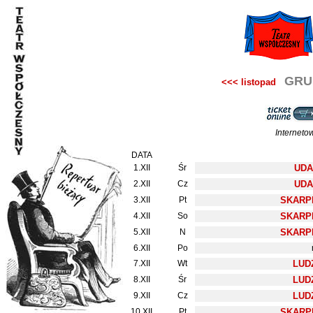
GRU
<<< listopad
Interneto
DATA
1.XII
Śr
UDA
2.XII
Cz
UDA
3.XII
Pt
SKARPE
4.XII
So
SKARPE
5.XII
N
SKARPE
6.XII
Po
7.XII
Wt
LUDZ
8.XII
Śr
LUDZ
9.XII
Cz
LUDZ
10.XII
Pt
SKARPE