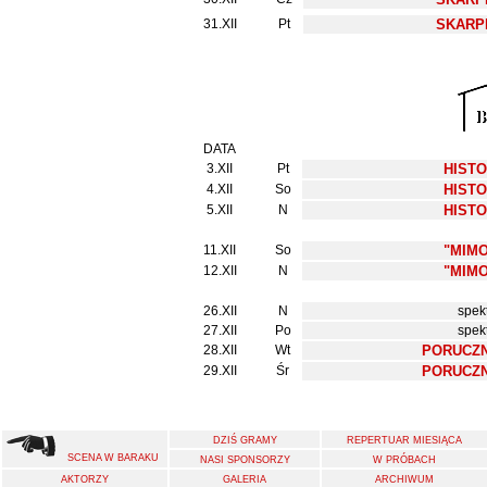
31.XII
Pt
SKARPE
DATA
3.XII
Pt
HISTO
4.XII
So
HISTO
5.XII
N
HISTO
11.XII
So
"MIM
12.XII
N
"MIM
26.XII
N
spek
27.XII
Po
spek
28.XII
Wt
PORUCZN
29.XII
Śr
PORUCZN
DZIŚ GRAMY
REPERTUAR MIESIĄCA
SCENA W BARAKU
NASI SPONSORZY
W PRÓBACH
AKTORZY
GALERIA
ARCHIWUM