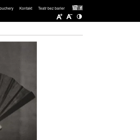
ouchery
Kontakt
Teatr bez barier