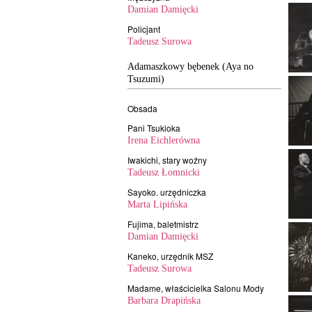
Damian Damięcki
Policjant
Tadeusz Surowa
Adamaszkowy bębenek (Aya no
Tsuzumi)
Obsada
Pani Tsukioka
Irena Eichlerówna
Iwakichi, stary woźny
Tadeusz Łomnicki
Sayoko. urzędniczka
Marta Lipińska
Fujima, baletmistrz
Damian Damięcki
Kaneko, urzędnik MSZ
Tadeusz Surowa
Madame, właścicielka Salonu Mody
Barbara Drapińska