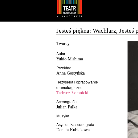
Youtube
Facebook
Jesteś piękna: Wachlarz, Jeste
Twórcy
Autor
Yukio Mishima
Przekład
Anna Gostyńska
Reżyseria i opracowanie
dramaturgiczne
Tadeusz Łomnicki
Scenografia
Julian Pałka
Muzyka
Asystentka scenografa
Danuta Kubiakowa