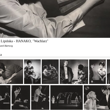
 Lipińska - HANAKO, "Wachlarz"
ward Hartwig
ia