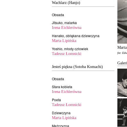
Wachlarz (Hanjo)
Obsada
Jitsuko, malarka
Irena Eichlerówna
Hanako, obłąkana dziewczyna
Marta Lipińska
Marta
Yoshio, młody człowiek
fot: Ed
Tadeusz Łomnicki
Galer
Jesteś piękna (Sotoba Komachi)
Obsada
Stara kobieta
Irena Eichlerówna
Poeta
Tadeusz Łomnicki
Dziewczyna
Marta Lipińska
Mężczyzna