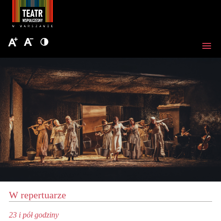
W repertuarze
23 i pół godziny