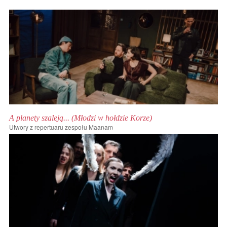
A planety szaleją... (Młodzi w hołdzie Korze)
Utwory z repertuaru zespołu Maanam