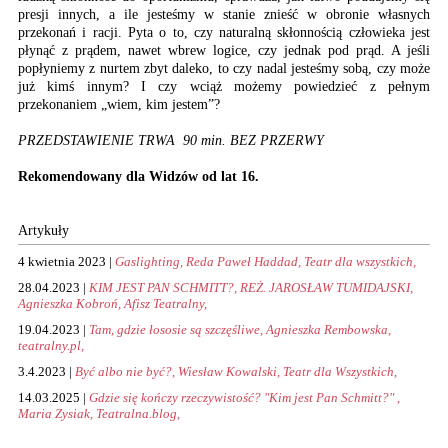
presji innych, a ile jesteśmy w stanie znieść w obronie własnych
przekonań i racji. Pyta o to, czy naturalną skłonnością człowieka jest
płynąć z prądem, nawet wbrew logice, czy jednak pod prąd. A jeśli
popłyniemy z nurtem zbyt daleko, to czy nadal jesteśmy sobą, czy może
już kimś innym? I czy wciąż możemy powiedzieć z pełnym
przekonaniem „wiem, kim jestem”?
PRZEDSTAWIENIE TRWA 90 min. BEZ PRZERWY
Rekomendowany dla Widzów od lat 16.
Artykuły
4 kwietnia 2023 |
Gaslighting, Reda Paweł Haddad, Teatr dla wszystkich,
28.04.2023 |
KIM JEST PAN SCHMITT?, REŻ. JAROSŁAW TUMIDAJSKI,
Agnieszka Kobroń, Afisz Teatralny,
19.04.2023 |
Tam, gdzie łososie są szczęśliwe, Agnieszka Rembowska,
teatralny.pl,
3.4.2023 |
Być albo nie być?, Wiesław Kowalski, Teatr dla Wszystkich,
14.03.2025 |
Gdzie się kończy rzeczywistość? "Kim jest Pan Schmitt?" ,
Maria Zysiak, Teatralna.blog,