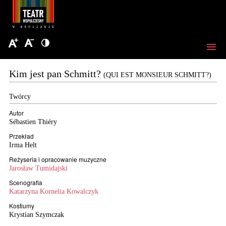
Kim jest pan Schmitt?
(QUI EST MONSIEUR SCHMITT?)
Twórcy
Autor
Sébastien Thiéry
Przekład
Irma Helt
Reżyseria i opracowanie muzyczne
Jarosław Tumidajski
Scenografia
Katarzyna Kornelia Kowalczyk
Kostiumy
Krystian Szymczak