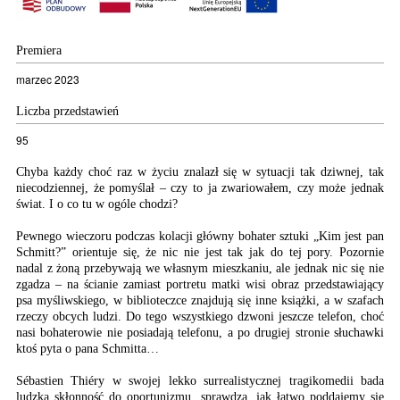
Premiera
marzec 2023
Liczba przedstawień
95
Chyba każdy choć raz w życiu znalazł się w sytuacji tak dziwnej, tak
niecodziennej, że pomyślał – czy to ja zwariowałem, czy może jednak
świat. I o co tu w ogóle chodzi?
Pewnego wieczoru podczas kolacji główny bohater sztuki „Kim jest pan
Schmitt?” orientuje się, że nic nie jest tak jak do tej pory. Pozornie
nadal z żoną przebywają we własnym mieszkaniu, ale jednak nic się nie
zgadza – na ścianie zamiast portretu matki wisi obraz przedstawiający
psa myśliwskiego, w biblioteczce znajdują się inne książki, a w szafach
rzeczy obcych ludzi. Do tego wszystkiego dzwoni jeszcze telefon, choć
nasi bohaterowie nie posiadają telefonu, a po drugiej stronie słuchawki
ktoś pyta o pana Schmitta…
Sébastien Thiéry w swojej lekko surrealistycznej tragikomedii bada
ludzką skłonność do oportunizmu, sprawdza, jak łatwo poddajemy się