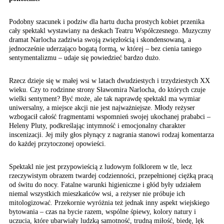
Podobny szacunek i podziw dla hartu ducha prostych kobiet przenika
cały spektakl wystawiany na deskach Teatru Współczesnego. Muzyczny
dramat Narlocha zadziwia swoją zwięzłością i skondensowaną, a
jednocześnie uderzająco bogatą formą, w której – bez cienia taniego
sentymentalizmu – udaje się powiedzieć bardzo dużo.
Rzecz dzieje się w małej wsi w latach dwudziestych i trzydziestych XX
wieku. Czy to rodzinne strony Sławomira Narlocha, do których czuje
wielki sentyment? Być może, ale tak naprawdę spektakl ma wymiar
uniwersalny, a miejsce akcji nie jest najważniejsze. Młody reżyser
wzbogacił całość fragmentami wspomnień swojej ukochanej prababci –
Heleny Pluty, podkreślając intymność i emocjonalny charakter
inscenizacji. Jej miły głos płynący z nagrania stanowi rodzaj komentarza
do każdej przytoczonej opowieści.
Spektakl nie jest przypowieścią z ludowym folklorem w tle, lecz
rzeczywistym obrazem twardej codzienności, przepełnionej ciężką pracą
od świtu do nocy. Fatalne warunki higieniczne i głód były udziałem
niemal wszystkich mieszkańców wsi, a reżyser nie próbuje ich
mitologizować. Przekornie wyróżnia też jednak inny aspekt wiejskiego
bytowania – czas na bycie razem, wspólne śpiewy, kolory natury i
uczucia, które ubarwiały ludzką samotność, trudną miłość, biedę, lęk