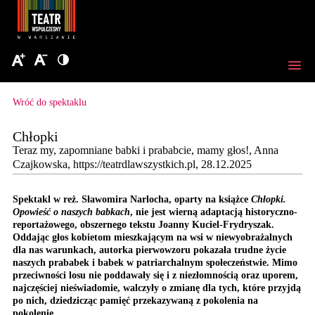
Wróć do spektaklu
Chłopki
Teraz my, zapomniane babki i prababcie, mamy głos!, Anna
Czajkowska, https://teatrdlawszystkich.pl, 28.12.2025
Spektakl w reż. Sławomira Narlocha, oparty na książce
Chłopki.
Opowieść o naszych babkach
, nie jest wierną adaptacją historyczno-
reportażowego, obszernego tekstu Joanny Kuciel-Frydryszak.
Oddając głos kobietom mieszkającym na wsi w niewyobrażalnych
dla nas warunkach, autorka pierwowzoru pokazała trudne życie
naszych prababek i babek w patriarchalnym społeczeństwie. Mimo
przeciwności losu nie poddawały się i z niezłomnością oraz uporem,
najczęściej nieświadomie, walczyły o zmianę dla tych, które przyjdą
po nich, dziedzicząc pamięć przekazywaną z pokolenia na
pokolenie.