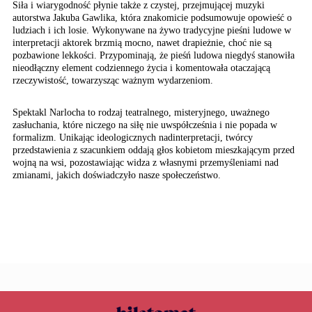
Siła i wiarygodność płynie także z czystej, przejmującej muzyki
autorstwa Jakuba Gawlika, która znakomicie podsumowuje opowieść o
ludziach i ich losie. Wykonywane na żywo tradycyjne pieśni ludowe w
interpretacji aktorek brzmią mocno, nawet drapieżnie, choć nie są
pozbawione lekkości. Przypominają, że pieśń ludowa niegdyś stanowiła
nieodłączny element codziennego życia i komentowała otaczającą
rzeczywistość, towarzysząc ważnym wydarzeniom.
Spektakl Narlocha to rodzaj teatralnego, misteryjnego, uważnego
zasłuchania, które niczego na siłę nie uwspółcześnia i nie popada w
formalizm. Unikając ideologicznych nadinterpretacji, twórcy
przedstawienia z szacunkiem oddają głos kobietom mieszkającym przed
wojną na wsi, pozostawiając widza z własnymi przemyśleniami nad
zmianami, jakich doświadczyło nasze społeczeństwo.