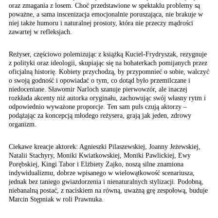
oraz zmagania z losem. Choć przedstawione w spektaklu problemy są
poważne, a sama inscenizacja emocjonalnie poruszająca, nie brakuje w
niej także humoru i naturalnej prostoty, która nie przeczy mądrości
zawartej w refleksjach.
Reżyser, częściowo polemizując z książką Kuciel-Frydryszak, rezygnuje
z polityki oraz ideologii, skupiając się na bohaterkach pomijanych przez
oficjalną historię. Kobiety przychodzą, by przypomnieć o sobie, walczyć
o swoją godność i opowiadać o tym, co dotąd było przemilczane i
niedoceniane. Sławomir Narloch szanuje pierwowzór, ale inaczej
rozkłada akcenty niż autorka oryginału, zachowując swój własny rytm i
odpowiednio wyważone proporcje. Ten sam puls czują aktorzy –
podążając za koncepcją młodego reżysera, grają jak jeden, zdrowy
organizm.
Ciekawe kreacje aktorek: Agnieszki Pilaszewskiej, Joanny Jeżewskiej,
Natalii Stachyry, Moniki Kwiatkowskiej, Moniki Pawlickiej, Ewy
Porębskiej, Kingi Tabor i Elżbiety Zajko, noszą silne znamiona
indywidualizmu, dobrze wpisanego w wielowątkowość scenariusza,
jednak bez taniego gwiazdorzenia i nienaturalnych stylizacji. Podobną,
niebanalną postać, z naciskiem na równą, uważną grę zespołową, buduje
Marcin Stępniak w roli Prawnuka.