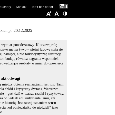
ouchery
Kontakt
Teatr bez barier
tkich.pl, 20.12.2025
iu wymiar ponadczasowy. Kluczową rolę
nywana na żywo – pieśni ludowe stają się
j pamięci, a nie folklorystyczną ilustracją.
 ton budują również nagrania wspomnień
prowadzające osobisty wymiar do opowieści
 akt odwagi
cą między obiema realizacjami jest ton. Tam,
ała chłód i krytyczny dystans, Warszawa
nie
– gest dziś w teatrze rzadki i ryzykowny.
za on jednak ani sentymentalizmu, ani
 z historią. Jest raczej uznaniem sensu
ycia „od poniedziałku do niedzieli” jako
e.