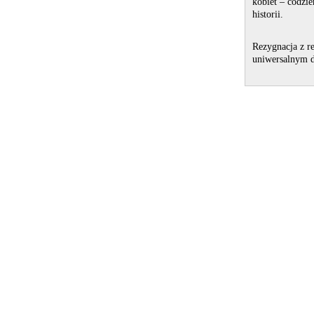
kobiet – codzien
historii.
Rezygnacja z r
uniwersalnym 