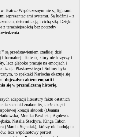
w Teatrze Współczesnym nie są figurami
ymi reprezentacjami systemu. Są ludźmi – z
czeniem, determinacją i cichą siłą. Dzięki
e z teraźniejszością bez potrzeby
owiedzenia.
i”
są przedstawieniem rzadkiej dziś
 i formalnej. To teatr, który nie krzyczy i
ty, lecz głęboko pracuje na emocjach i
realizacja Piaskowskiego i Sulimy była
znym, to spektakl Narlocha okazuje się
ym:
dojrzałym aktem empatii i
ia się w przemilczaną historię
.
zych adaptacji literatury faktu ostatnich
enia spektakl znakomity, także dzięki
społowej kreacji aktorek ((Joanna
iatkowska, Monika Pawlicka, Agnieszka
ębska, Natalia Stachyra, Kinga Tabor,
ora (Marcin Stępniak), którzy nie budują tu
ów, lecz wspólnotowy portret