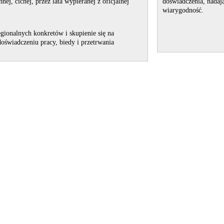
nej, cichej, przez lata wypieranej z oficjalnej
doświadczenia, nadają
wiarygodność.
egionalnych
konkretów i skupienie
się na
doświadczeniu
pracy, biedy i przetrwania