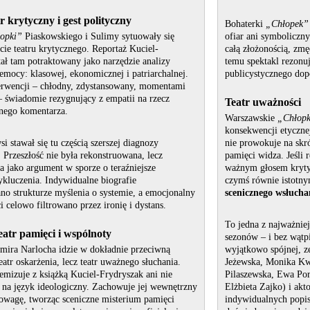
r krytyczny i gest polityczny
Bohaterki
„Chłopek”
opki”
Piaskowskiego i Sulimy sytuowały się
ofiar ani symboliczn
cie teatru krytycznego. Reportaż Kuciel-
całą złożonością, zmę
ał tam potraktowany jako narzędzie analizy
temu spektakl rezonuj
emocy: klasowej, ekonomicznej i patriarchalnej.
publicystycznego dop
nterwencji – chłodny, zdystansowany, momentami
 świadomie rezygnujący z empatii na rzecz
Teatr uważności
znego komentarza.
Warszawskie
„Chłopk
konsekwencji etycznej
si stawał się tu częścią szerszej diagnozy
nie prowokuje na skró
 Przeszłość nie była rekonstruowana, lecz
pamięci widza. Jeśli 
 jako argument w sporze o teraźniejsze
ważnym głosem krytyc
luczenia. Indywidualne biografie
czymś równie istotn
o strukturze myślenia o systemie, a emocjonalny
scenicznego wsłuchan
i celowo filtrowano przez ironię i dystans.
To jedna z najważniejs
atr pamięci i wspólnoty
sezonów – i bez wątpi
mira Narlocha idzie w dokładnie przeciwną
wyjątkowo spójnej, ze
teatr oskarżenia, lecz teatr uważnego słuchania.
Jeżewska, Monika Kw
emizuje z książką Kuciel-Frydryszak ani nie
Pilaszewska, Ewa Por
j na język ideologiczny. Zachowuje jej wewnętrzny
Elżbieta Zajko) i akt
powagę, tworząc sceniczne misterium pamięci
indywidualnych popis