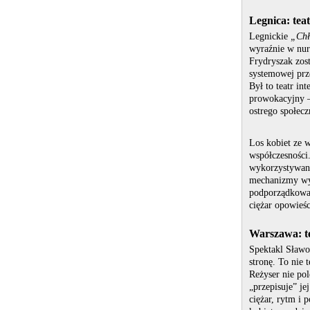
Legnica: teat
Legnickie
„Chł
wyraźnie w nur
Frydryszak zost
systemowej prz
Był to teatr i
prowokacyjny –
ostrego społec
Los kobiet ze w
współczesności.
wykorzystywana
mechanizmy wyk
podporządkowan
ciężar opowieśc
Warszawa: te
Spektakl Sławo
stronę. To nie 
Reżyser nie pol
„przepisuje” je
ciężar, rytm i 