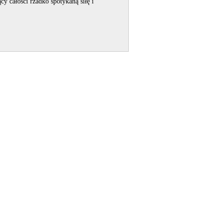
cy całości rzadko spotykaną siłę i