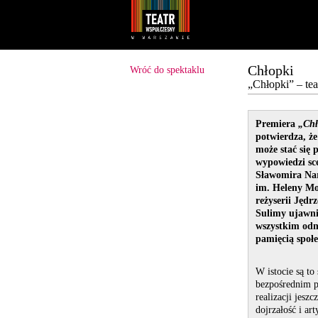
Youtube
Facebook
Chłopki
Wróć do spektaklu
„Chłopki” – tea
Premiera
„Chł
potwierdza, ż
może stać się
wypowiedzi sce
Sławomira Nar
im. Heleny Mo
reżyserii Jędr
Sulimy ujawnia
wszystkim odmi
pamięcią społe
W istocie są to
bezpośrednim po
realizacji jes
dojrzałość i ar