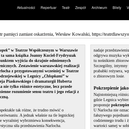
Aktualności
Repertuar
Teatr
Zespół
Archiwum
Bilety
V
tr pamięci zamiast oskarżenia, Wiesław Kowalski, https://teatrdlawszys
opek”
w Teatrze Współczesnym w Warszawie
nadaje przedstawien
e ta sama książka Joanny Kuciel-Frydryszak
odgrywa muzyka wyko
 punktem wyjścia do skrajnie odmiennych
tu nośnikiem zbiorowe
nicznych. Zestawienie warszawskiej realizacji
Szczególny, intymny
locha z przygotowanymi wcześniej w Teatrze
prababki reżysera, w
drzejewskiej w Legnicy
„Chłopkami”
w
o zbiorowym losie.
zeja Piaskowskiego i dramaturgii Huberta
 nie tylko różnice estetyczne, lecz przede
Pokrzepienie jako
enne rozumienie sensu teatru i jego relacji z
Najistotniejszą różni
czną.
gdzie Legnica wybier
proponuje
pokrzepie
 spektakle tak różne, że trudno mówić o
U Narlocha nie oznac
równaniu. A jednak właśnie na tle legnickiej
fałszywego pojednania
zcze wyraźniej wybrzmiewa konsekwencja,
codziennego trudu i ż
tystyczna siła przedstawienia Narlocha.
wartości samej w sobi