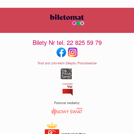
Bilety Nr tel. 22 825 59 79
Teatr jest członkiem Związku Pracodawców
Patronat medialny: