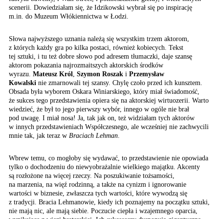
scenerii. Dowiedziałam się, że Idzikowski wybrał się po inspirację
m.in. do Muzeum Włókiennictwa w Łodzi.
Słowa najwyższego uznania należą się wszystkim trzem aktorom,
z których każdy gra po kilka postaci, również kobiecych. Tekst
tej sztuki, i tu też dobre słowo pod adresem tłumaczki, daje szansę
aktorom pokazania najrozmaitszych aktorskich środków
wyrazu.
Mateusz Król
,
Szymon Roszak
i
Przemysław
Kowalski
nie zmarnowali tej szansy. Chylę czoło przed ich kunsztem.
Obsada była wyborem Oskara Winiarskiego, który miał świadomość,
że sukces tego przedstawienia opiera się na aktorskiej wirtuozerii. Warto
wiedzieć, że był to jego pierwszy wybór, innego w ogóle nie brał
pod uwagę. I miał nosa! Ja, tak jak on, też widziałam tych aktorów
w innych przedstawieniach Współczesnego, ale wcześniej nie zachwycili
mnie tak, jak teraz w
Braciach Lehman
.
Wbrew temu, co mogłoby się wydawać, to przedstawienie nie opowiada
tylko o dochodzeniu do niewyobrażalnie wielkiego majątku. Akcenty
są rozłożone na więcej rzeczy. Na poszukiwanie tożsamości,
na marzenia, na więź rodzinną, a także na cynizm i ignorowanie
wartości w biznesie, zwłaszcza tych wartości, które wywodzą się
z tradycji. Bracia Lehmanowie, kiedy ich poznajemy na początku sztuki,
nie mają nic, ale mają siebie. Poczucie ciepła i wzajemnego oparcia,