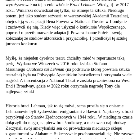
wyreżyserował na tej scenie właśnie
Braci Lehman
. Wtedy, tj. w 2017
roku, Winiarski dowiedział się tylko, że istnieje ta sztuka. Niedługo
potem, już jako student reżyserii w warszawskiej Akademii Teatralnej,
obejrzał ją w adaptacji Bena Powera w National Theatre w Londynie
i zachwycił się nią. Kiedy więc usłyszał o konkursie Współczesnego,
poprosił o przetłumaczenie adaptacji Powera Joannę Połeć – swoją
koleżankę ze studiów aktorskich i przyjaciółkę. I przedłożył tę sztukę
jurorom konkursu.
Myślę, że niejeden dyrektor teatru chciałby mieć w repertuarze taką
perłę. Wydana we Włoszech w 2016 roku książka Stefano
Massiniego
Qualcosa sui Lehman
(na podstawie której powstała sztuka
teatralna) była na Półwyspie Apenińskim bestsellerem i otrzymała wiele
nagród. A inscenizacja z National Theatre została przeniesiona na West
End i Broadway, gdzie w 2022 roku otrzymała nagrodę Tony dla
najlepszej sztuki.
Historia braci Lehman, jak to się mówi, sama prosiła się o opisanie.
Lehmanowie byli żydowskimi emigrantami z Bawarii. Najstarszy z braci
przypłynął do Stanów Zjednoczonych w 1844 roku. W niedługim czasie
dołączyli do niego, najpierw brat środkowy, a niebawem najmłodszy.
Zaczynali swój amerykański sen od prowadzenia niedużego sklepu
z garniturami w Alabamie. Sukcesywnie przebranżawiali się. Nie zawsze