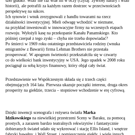
szło gładko. Wiatr nie raz wiał im w oczy (czytaj: żywioły natury i wiatr
historii), ale potrafili za każdym razem dostrzec w przeciwnościach
perspektywę na sukces.
Ich synowie i wnuk zrezygnowali z handlu towarami na rzecz
działalności inwestycyjnej. Mieli odwagę wchodzić w nieznane,
na przykład inwestowali w innowacyjne firmy na wczesnych etapach
rozwoju. Wyłożyli kasę na przekopanie Kanału Panamskiego. Kto
później czerpał z tego zyski – chyba nie trzeba dopowiadać?
Po śmierci w 1969 roku ostatniego przedstawiciela rodziny (wnuka
emigrantów z Bawarii) firma Lehman Brothers nie przestała
prosperować. W apogeum świetności przekształciła się w czwarty
co do wielkości bank inwestycyjny w USA. Jego upadek w 2008 roku
pociągnął za sobą kryzys finansowy, który objął cały świat.
Przedstawienie we Współczesnym składa się z trzech części
obejmujących 164 lata. Pierwsza ukazuje początki interesu, druga okres
prosperity na giełdzie, trzecia – stopniowe wchodzenie w erę cyfrową.
Dzięki inwencji scenografa i reżysera światła
Marka
Idzikowskiego
na niewielkiej przestrzeni Sceny w Baraku, za pomocą
prostych, a zarazem bardzo teatralnych rekwizytów i fantastycznie
dobieranych świateł udało się wykreować i stację Ellis Island, i wnętrze
fabryki bawełny, i Wall Street, i pomieszczenie giełdy, i wiele innych