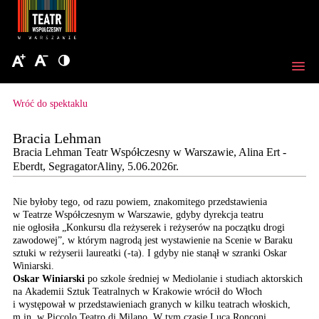
Wróć do spektaklu
Bracia Lehman
Bracia Lehman Teatr Współczesny w Warszawie, Alina Ert -
Eberdt, SegragatorAliny, 5.06.2026r.
Nie byłoby tego, od razu powiem, znakomitego przedstawienia
w Teatrze Współczesnym w Warszawie, gdyby dyrekcja teatru
nie ogłosiła „Konkursu dla reżyserek i reżyserów na początku drogi
zawodowej”, w którym nagrodą jest wystawienie na Scenie w Baraku
sztuki w reżyserii laureatki (-ta). I gdyby nie stanął w szranki Oskar
Winiarski.
Oskar Winiarski
po szkole średniej w Mediolanie i studiach aktorskich
na Akademii Sztuk Teatralnych w Krakowie wrócił do Włoch
i występował w przedstawieniach granych w kilku teatrach włoskich,
m.in. w Piccolo Teatro di Milano. W tym czasie Luca Ronconi