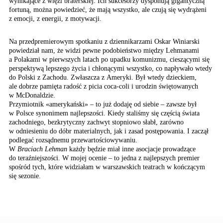
wynikające z więzi braterskiej. Ich sukcesorzy dysponują gigantyczną
fortuną, można powiedzieć, że mają wszystko, ale czują się wydrążeni
z emocji, z energii, z motywacji.
Na przedpremierowym spotkaniu z dziennikarzami Oskar Winiarski
powiedział nam, że widzi pewne podobieństwo między Lehmanami
a Polakami w pierwszych latach po upadku komunizmu, cieszącymi się
perspektywą lepszego życia i chłonącymi wszystko, co napływało wtedy
do Polski z Zachodu. Zwłaszcza z Ameryki. Był wtedy dzieckiem,
ale dobrze pamięta radość z picia coca-coli i urodzin świętowanych
w McDonaldzie.
Przymiotnik «amerykański» – to już dodaję od siebie – zawsze był
w Polsce synonimem najlepszości. Kiedy staliśmy się częścią świata
zachodniego, bezkrytyczny zachwyt stopniowo słabł, zarówno
w odniesieniu do dóbr materialnych, jak i zasad postępowania. I zaczął
podlegać rozsądnemu przewartościowywaniu.
W
Braciach Lehman
każdy będzie miał inne asocjacje prowadzące
do teraźniejszości. W mojej ocenie – to jedna z najlepszych premier
spośród tych, które widziałam w warszawskich teatrach w kończącym
się sezonie.