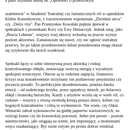
a pana Szymona śledzę
od „Opowieści o prawdziwym
szaleństwie” w Akademii Teatralnej czy fantastycznych ról w sąsiedzkim
Klubie Komediowym; z rozrzewnieniem wspominam „Zbrodnie serca”
czy „Dolce vita”. Pan Przemysław Kowalski pięknie śpiewał w
spektaklach z piosenkami Kory czy Ewy Demarczyk. Jednak tutaj, jako
„Bracia Lehman”, wszyscy trzej aktorzy wchodzą na jeszcze wyższy
poziom aktorstwa. Zastanawiam się nawet, czy nie ogłosić teatralnej
przerwy, bo po takim przedstawieniu dalsze poszukiwania mogą okazać
się ryzykowne dla moich oczekiwań.
Spektakl łączy w sobie intensywną pracę aktorską i rodzaj
kontrolowanego obłędu, zestawiając twórczą energię z wyraźnym
spokojem scenicznym. Obecne są tu rodzinne napięcia, finansowy
kryzys oraz konsekwentnie utrzymany ton pozbawiony pesymizmu czy
poczucia porażki. To perfekcyjnie skondensowana, potężna dawka
emocji – od szaleńczego krzyku, przez opętańczy śmiech, po dolarowy
obłęd i braterską hierarchię. Każdy z artystów wciela się w wiele ról, co
ciekawe – wszyscy z równą swobodą kreują postaci dzieci, kobiet czy
bogatych kontrahentów i robią to wyśmienicie. Nie wiem, czy Oskar
Winiarski zabrał wykonawców na giełdę papierów wartościowych, na
wyścigi konne czy do krawieckiej pracowni. Jedno jest pewne – poziom
autentyczności, jaki osiągają na scenie, jest imponujący, a momentami
wręcz oszałamiający. Być może reżyser po prostu dobrze wiedział,