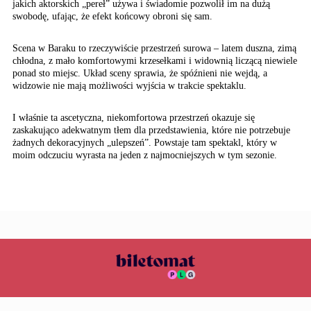
jakich aktorskich „pereł” używa i świadomie pozwolił im na dużą
swobodę, ufając, że efekt końcowy obroni się sam.
Scena w Baraku to rzeczywiście przestrzeń surowa – latem duszna, zimą
chłodna, z mało komfortowymi krzesełkami i widownią liczącą niewiele
ponad sto miejsc. Układ sceny sprawia, że spóźnieni nie wejdą, a
widzowie nie mają możliwości wyjścia w trakcie spektaklu.
I właśnie ta ascetyczna, niekomfortowa przestrzeń okazuje się
zaskakująco adekwatnym tłem dla przedstawienia, które nie potrzebuje
żadnych dekoracyjnych „ulepszeń”. Powstaje tam spektakl, który w
moim odczuciu wyrasta na jeden z najmocniejszych w tym sezonie.