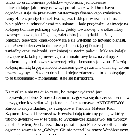
widza do uruchomienia pokładów wyobraźni, jednocześnie
udowadniając, jak prosty rekwizyt potrafi zadziwić. Dmuchawa
ogrodowa staje się przejawem ostatecznego finansowego szaleństwa,
ramy zbite z prostych desek tworzą świat sklepu, warsztatu i biura, a
białe płótna z industrialnymi malunkami – hale przędzalni. Animacje na
kolejnej tkaninie pokazują wnętrze giełdy towarowej, a wielkie litery
tworzące słowo „bank” są listą zalet dobrej kandydatki na żonę.
Śnieżący telewizor kineskopowy staje się wstępem do nowego biznesu,
ale też symbolem życia domowego i narastającej frustracji
zaniedbywanej małżonki, zamkniętej w swoim pokoju. Makieta kolejki
to zapowiedź kolejnej inwestycji, a miniaturowy kosz na zakupy z
marketu – symbol nowo stworzonej religii konsumpcjonizmu. Z każdą
kolejną minutą kręcę z niedowierzaniem głową i zastanawiam się, co oni
jeszcze wymyślą. Światło dopełnia kolejne zdarzenia – to je potęgując,
to je uspokajając – momentami staje się narratorem.
Na myślenie nie ma dużo
czasu, bo tempo wydarzeń
jest
nieprawdopodobne.
Sinusoida emocji rozgrzewa
się do czerwoności, a
w
niewygodne krzesełko
wbija fenomenalne aktorstwo.
AKTORSTWO!
Zarówno indywidualne,
jak i zespołowe. Panowie
Mateusz Król,
Szymon Roszak
i Przemysław Kowalski
dają teatralny popis,
w który
trudno uwierzyć
— w tę pasję, to wykonawcze
szaleństwo, ten twórczy
amok. Ja wiem, że ci artyści
dużo potrafią: pan Mateusz
zrobił na mnie
ogromne
wrażenie w „Gdybym Cię
nie poznał” w tymże Współczesnym,