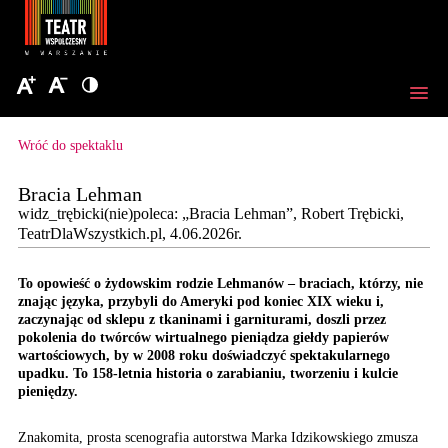
Wróć do spektaklu
Bracia Lehman
widz_trębicki(nie)poleca: „Bracia Lehman”, Robert Trębicki,
TeatrDlaWszystkich.pl, 4.06.2026r.
To opowieść o żydowskim rodzie Lehmanów – braciach, którzy, nie
znając języka, przybyli do Ameryki pod koniec XIX wieku i,
zaczynając od sklepu z tkaninami i garniturami, doszli przez
pokolenia do twórców wirtualnego pieniądza giełdy papierów
wartościowych, by w 2008 roku doświadczyć spektakularnego
upadku. To 158-letnia historia o zarabianiu, tworzeniu i kulcie
pieniędzy.
Znakomita, prosta scenografia autorstwa Marka Idzikowskiego zmusza