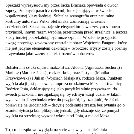
Spektakl wyreżyserowany przez Jacka Braciaka opowiada o dwóch
zaprzyjaźnionych parach z dziećmi, funkcjonujących w świecie
współczesnej klasy średniej. Subtelna scenografia oraz naturalne
kostiumy autorstwa Witka Stefaniaka wzmacniają wrażenie
codzienności. Scena raz staje się eleganckim nowoczesnym salonem
przyjaciół, innym razem wspólną przestrzenią przed strzelnicą, a jeszcze
kiedy indziej poczekalnią, być może szpitala. W salonie przyjaciół
uwagę przyciąga zawieszony centralnie obraz Wojciecha Fangora, który
nie jest jedynie elementem dekoracji – twórczość artysty zostaje później
przywołana jako ważny kontekst rozmów bohaterów.
Bohaterami sztuki są dwa małżeństwa: Aldona (Agnieszka Suchora) i
Mariusz (Mariusz Jakus), rodzice Jasia, oraz Justyna (Monika
Krzywkowska) i Julian (Wojciech Malajkat), rodzice Maxa. Punktem
wyjścia akcji jest planowana impreza urodzinowa Maxa na strzelnicy.
Rodzice Jasia, deklarujący się jako pacyfiści silnie przywiązani do
swoich przekonań, nie zgadzają się, by ich syn wziął udział w takim
wydarzeniu. Przychodzą więc do przyjaciół, by oznajmić, że Jaś nie
pojawi się na urodzinach – decyzję podejmują zresztą bez pytania go o
zdanie. Sytuacja komplikuje się jednak, gdy okazuje się, że pomysł
wyjścia na strzelnicę wyszedł właśnie od Jasia, a nie od Maxa.
To, co początkowo wygląda na serię zabawnych napięć dnia