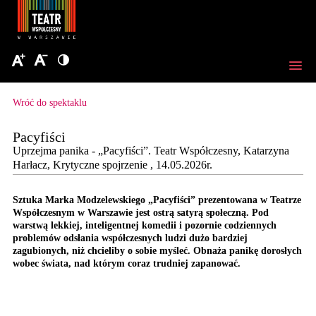
Wróć do spektaklu
Pacyfiści
Uprzejma panika - „Pacyfiści”. Teatr Współczesny, Katarzyna
Harłacz, Krytyczne spojrzenie , 14.05.2026r.
Sztuka Marka Modzelewskiego „Pacyfiści” prezentowana w Teatrze
Współczesnym w Warszawie jest ostrą satyrą społeczną. Pod
warstwą lekkiej, inteligentnej komedii i pozornie codziennych
problemów odsłania współczesnych ludzi dużo bardziej
zagubionych, niż chcieliby o sobie myśleć. Obnaża panikę dorosłych
wobec świata, nad którym coraz trudniej zapanować.