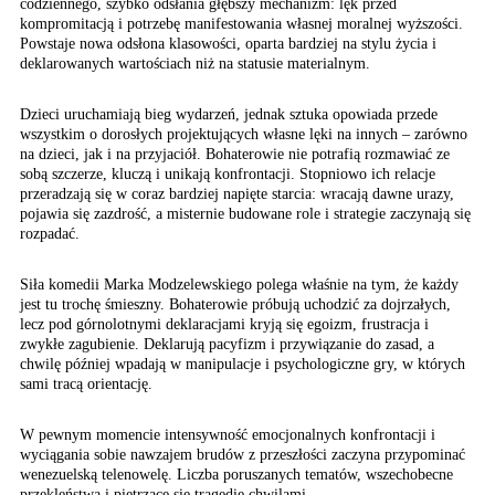
codziennego, szybko odsłania głębszy mechanizm: lęk przed
kompromitacją i potrzebę manifestowania własnej moralnej wyższości.
Powstaje nowa odsłona klasowości, oparta bardziej na stylu życia i
deklarowanych wartościach niż na statusie materialnym.
Dzieci uruchamiają bieg wydarzeń, jednak sztuka opowiada przede
wszystkim o dorosłych projektujących własne lęki na innych – zarówno
na dzieci, jak i na przyjaciół. Bohaterowie nie potrafią rozmawiać ze
sobą szczerze, kluczą i unikają konfrontacji. Stopniowo ich relacje
przeradzają się w coraz bardziej napięte starcia: wracają dawne urazy,
pojawia się zazdrość, a misternie budowane role i strategie zaczynają się
rozpadać.
Siła komedii Marka Modzelewskiego polega właśnie na tym, że każdy
jest tu trochę śmieszny. Bohaterowie próbują uchodzić za dojrzałych,
lecz pod górnolotnymi deklaracjami kryją się egoizm, frustracja i
zwykłe zagubienie. Deklarują pacyfizm i przywiązanie do zasad, a
chwilę później wpadają w manipulacje i psychologiczne gry, w których
sami tracą orientację.
W pewnym momencie intensywność
emocjonalnych konfrontacji
i
wyciągania sobie nawzajem
brudów z przeszłości zaczyna
przypominać
wenezuelską
telenowelę. Liczba poruszanych
tematów, wszechobecne
przekleństwa i piętrzące
się tragedie chwilami