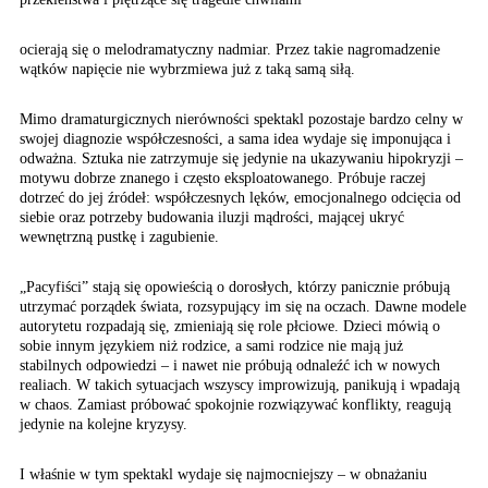
ocierają się o melodramatyczny nadmiar. Przez takie nagromadzenie
wątków napięcie nie wybrzmiewa już z taką samą siłą.
Mimo dramaturgicznych nierówności spektakl pozostaje bardzo celny w
swojej diagnozie współczesności, a sama idea wydaje się imponująca i
odważna. Sztuka nie zatrzymuje się jedynie na ukazywaniu hipokryzji –
motywu dobrze znanego i często eksploatowanego. Próbuje raczej
dotrzeć do jej źródeł: współczesnych lęków, emocjonalnego odcięcia od
siebie oraz potrzeby budowania iluzji mądrości, mającej ukryć
wewnętrzną pustkę i zagubienie.
„Pacyfiści” stają się opowieścią o dorosłych, którzy panicznie próbują
utrzymać porządek świata, rozsypujący im się na oczach. Dawne modele
autorytetu rozpadają się, zmieniają się role płciowe. Dzieci mówią o
sobie innym językiem niż rodzice, a sami rodzice nie mają już
stabilnych odpowiedzi – i nawet nie próbują odnaleźć ich w nowych
realiach. W takich sytuacjach wszyscy improwizują, panikują i wpadają
w chaos. Zamiast próbować spokojnie rozwiązywać konflikty, reagują
jedynie na kolejne kryzysy.
I właśnie w tym spektakl wydaje się najmocniejszy – w obnażaniu