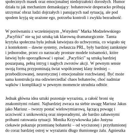
społecznych masek oraz emocjonalnej niedojrzałości dorosłych. Humor
działa tu jak mechanizm demaskujący: bohaterowie desperacko próbują
utrzymać obraz ludzi dojrzałych i panujących nad sytuacją, ale pod
spodem kryją się urażone ego, potrzeba kontroli i zwykła bezradność.
W porównaniu z wcześniejszym „Wstydem” Marka Modzelewskiego
„Pacyfiści” nie są już sztuką tak klarowną dramaturgicznie. Tamta
krytyka społeczna była jednak łatwiejsza do uchwycenia, co wiązało się
z kontekstem – dawne systemy, zwłaszcza PRL, były bardziej zamknięte
i jednorodne, przez co narzucały prostsze modele tożsamości, które
łatwiej było uporządkować i opisać. „Pacyfiści” są sztuką bardziej
poszarpaną, pełną intryg i nagłych zwrotów akcji. W pewnym sensie
swoją formą przypominają świat współczesnej klasy średniej –
przebodźcowanej, neurotycznej i emocjonalnie rozchwianej. Być może
sama konstrukcja ma odzwierciedlać chaos bohaterów, choć nadmiar
wątków i komplikacji w pewnym momencie utrudnia odbiór.
Jednak główna idea sztuki pozostaje wyrazista, a całość broni się
znakomitymi rolami. Najbardziej zwraca na siebie uwagę Mariusz Jakus
jako Mariusz – tworzy postać wielowymiarową, łączącą powagę i
uczciwość z unikowością oraz nieporadnymi, ale bardzo zabawnymi
próbami ratowania sytuacji. Monika Krzywkowska jako Justyna
ciekawie pokazuje przemianę bohaterki – od wyciszonej i przytłumionej
do coraz bardziej ostrej w wyrażaniu długo tłumionego żalu. Agnieszka