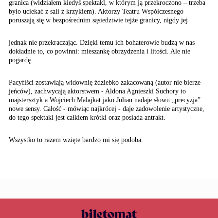
granica (widziałem
kiedyś spektakl, w którym
ją przekroczono – trzeba
było uciekać z sali z
krzykiem). Aktorzy Teatru
Współczesnego
poruszają
się w bezpośrednim sąsiedztwie
tejże granicy, nigdy jej
jednak nie przekraczając. Dzięki temu ich bohaterowie budzą w nas
dokładnie to, co powinni: mieszankę obrzydzenia i litości. Ale nie
pogardę.
Pacyfiści zostawiają widownię ździebko zakacowaną (autor nie bierze
jeńców), zachwycają aktorstwem - Aldona Agnieszki Suchory to
majstersztyk a Wojciech Malajkat jako Julian nadaje słowu „precyzja”
nowe sensy. Całość - mówiąc najkrócej - daje zadowolenie artystyczne,
do tego spektakl jest całkiem krótki oraz posiada antrakt.
Wszystko to razem wzięte bardzo mi się podoba.