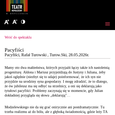
Wróć do spektaklu
Pacyfiści
Pacyfiści, Rafał Turowski , Turow.Ski, 28.05.2026r.
Mamy oto dwa małżeństwa, których przyjaźń łączy także ich nastoletnią
progeniturę. Aldona i Mariusz przyjeżdżają do Justyny i Juliana, żeby
jakoś oględnie (niezbyt się to udaje) poinformować, że ich syn nie
przyjdzie na urodziny syna gospodarzy. I mogę zdradzić, że to dlatego,
że ów jubileusz ma się odbyć na strzelnicy, a oni się deklarują jako
tytułowi pacyfiści. Problemy zaczynają się w momencie, gdy Julian
dokładniej przygląda się słowu „deklarują”…
Modzelewskiego nie da się
grać onirycznie ani postdramatycznie.
Tu
trzeba realizmu aż
do bólu, ale z głęboką
świadomością, gdzie leży
TA