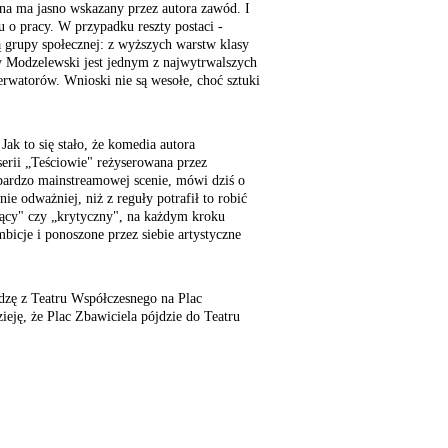
ona ma jasno wskazany przez autora zawód. I
u o pracy. W przypadku reszty postaci -
ą grupy społecznej: z wyższych warstw klasy
asy Modzelewski jest jednym z najwytrwalszych
erwatorów. Wnioski nie są wesołe, choć sztuki
Jak to się stało, że komedia autora
serii „Teściowie" reżyserowana przez
bardzo mainstreamowej scenie, mówi dziś o
nie odważniej, niż z reguły potrafił to robić
ujący" czy „krytyczny", na każdym kroku
bicje i ponoszone przez siebie artystyczne
zę z Teatru Współczesnego na Plac
ieję, że Plac Zbawiciela pójdzie do Teatru