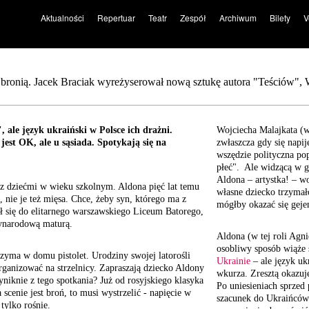
Aktualności
Repertuar
Teatr
Zespół
Archiwum
Bilety
V
z bronią. Jacek Braciak wyreżyserował nową sztukę autora "Teściów",
 ale język ukraiński w Polsce ich drażni.
Wojciecha Malajkata (w
est OK, ale u sąsiada. Spotykają się na
zwłaszcza gdy się napij
wszędzie polityczna po
płeć". Ale widzącą w g
Aldona – artystka! – wo
 dziećmi w wieku szkolnym. Aldona pięć lat temu
własne dziecko trzymało
, nie je też mięsa. Chce, żeby syn, którego ma z
mógłby okazać się gejem
ł się do elitarnego warszawskiego Liceum Batorego,
ynarodową maturą.
Aldona (w tej roli Agn
osobliwy sposób wiąże
rzyma w domu pistolet. Urodziny swojej latorośli
Ukrainie
– ale język uk
rganizować na strzelnicy. Zapraszają dziecko Aldony
wkurza. Zresztą okazuje
niknie z tego spotkania? Już od rosyjskiego klasyka
Po uniesieniach sprzed 
a scenie jest broń, to musi wystrzelić - napięcie w
szacunek do Ukraińców
 tylko rośnie.