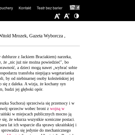
ouchery
Kontakt
Teatr bez barier
 Witold Mrozek, Gazeta Wyborcza ,
 dublurze z Jackiem Braciakiem) narzeka,
e, że „nic już nie można powiedzieć", bo
prawność, a dzieci mogą nawet „wybrać sobie
ospodarzu transfoba niepijąca wegetarianka
li, by od niebinarnej osoby koleżeńskiej jej
 się z daleka. A wizja, że kochany syn
, budzi jej głęboki opór.
ieszka Suchora) sprzeciwia się przemocy i w
 swój sprzeciw wobec broni z
wojną w
raiński w miejscach publicznych mocno ją
 się, że wkurza wszystkie sceniczne postaci.
paru lat ich wsparcie dla sprawy ukraińskiej i
 sprowadza się jedynie do mechanicznego