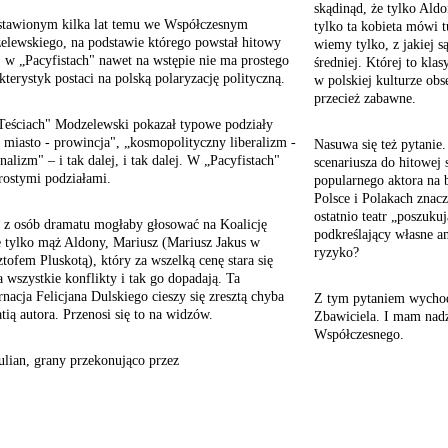
skądinąd, że tylko Ald
ystawionym kilka lat temu we Współczesnym
tylko ta kobieta mówi t
lewskiego, na podstawie którego powstał hitowy
wiemy tylko, z jakiej s
, w „Pacyfistach" nawet na wstępie nie ma prostego
średniej. Której to kl
kterystyk postaci na polską polaryzację polityczną.
w polskiej kulturze obs
przecież zabawne.
Teściach" Modzelewski pokazał typowe podziały
e miasto - prowincja", „kosmopolityczny liberalizm -
Nasuwa się też pytanie. 
nalizm" – i tak dalej, i tak dalej. W „Pacyfistach"
scenariusza do hitowej 
rostymi podziałami.
popularnego aktora na 
Polsce i Polakach znacz
ostatnio teatr „poszuk
 z osób dramatu mogłaby głosować na Koalicję
podkreślający własne am
 tylko mąż Aldony, Mariusz (Mariusz Jakus w
ryzyko?
tofem Pluskotą), który za wszelką cenę stara się
 wszystkie konflikty i tak go dopadają. Ta
nacja Felicjana Dulskiego cieszy się zresztą chyba
Z tym pytaniem wychod
ią autora. Przenosi się to na widzów.
Zbawiciela. I mam nadz
Współczesnego.
ulian,
grany przekonująco przez