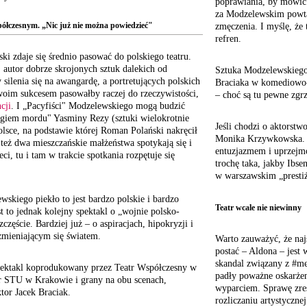
poprawiania, by mówi
za Modzelewskim powtar
ółczesnym. „Nic już nie można powiedzieć"
zmęczenia. I myślę, że
refren.
i zdaje się średnio pasować do polskiego teatru.
 autor dobrze skrojonych sztuk dalekich od
Sztuka Modzelewskiego,
silenia się na awangardę, a portretujących polskich
Braciaka w komediowo-r
woim sukcesem pasowałby raczej do rzeczywistości,
– choć są tu pewne zgrz
cji
. I „Pacyfiści" Modzelewskiego mogą budzić
ogiem mordu" Yasminy Rezy (sztuki wielokrotnie
Jeśli chodzi o aktorstw
lsce, na podstawie której Roman Polański nakręcił
Monika Krzywkowska. J
 też dwa mieszczańskie małżeństwa spotykają się i
entuzjazmem i uprzejmo
eci, tu i tam w trakcie spotkania rozpętuje się
trochę taka, jakby Ibse
w warszawskim „prest
skiego piekło to jest bardzo polskie i bardzo
Teatr wcale nie niewinny
est to jednak kolejny spektakl o „wojnie polsko-
szczęście. Bardziej już – o aspiracjach, hipokryzji i
 zmieniającym się światem.
Warto zauważyć, że na
postać – Aldona – jest 
skandal związany z #me
pektakl koprodukowany przez Teatr Współczesny w
padły poważne oskarżen
r STU w Krakowie i grany na obu scenach,
wyparciem. Sprawę zre
tor Jacek Braciak.
rozliczaniu artystyczn