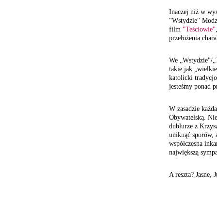
Inaczej niż w w
"Wstydzie" Modze
film
"Teściowie"
przełożenia chara
We „Wstydzie"/„
takie jak „wielki
katolicki tradycjo
jesteśmy ponad p
W zasadzie każda
Obywatelską. Nie
dublurze z Krzysz
uniknąć sporów, a
współczesna inkar
największą sympat
A reszta? Jasne, J