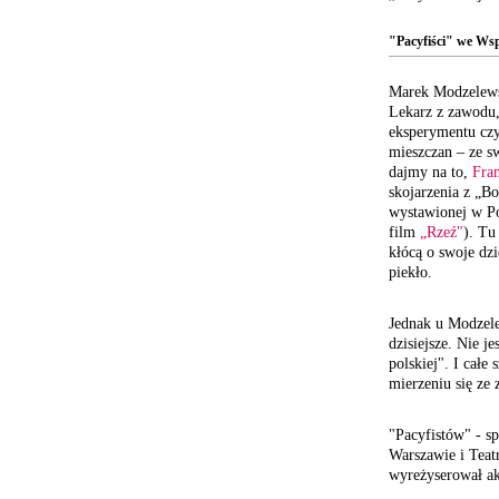
"Pacyfiści" we Wsp
Marek Modzelewsk
Lekarz z zawodu,
eksperymentu czy 
mieszczan – ze s
dajmy na to,
Fran
skojarzenia z „B
wystawionej w Po
film
„Rzeź"
). Tu
kłócą o swoje dzi
piekło.
Jednak u Modzelew
dzisiejsze. Nie j
polskiej". I całe 
mierzeniu się ze
"Pacyfistów" - s
Warszawie i Teat
wyreżyserował ak