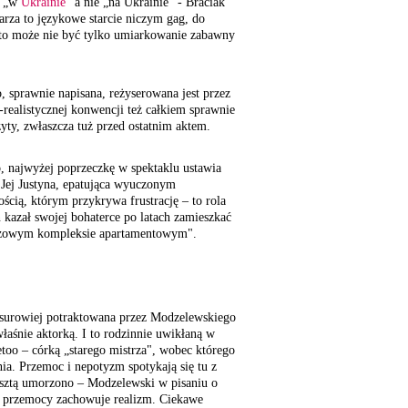
ć „w
Ukrainie
" a nie „na Ukrainie" - Braciak
za to językowe starcie niczym gag, do
 to może nie być tylko umiarkowanie zabawny
 sprawnie napisana, reżyserowana jest przez
ealistycznej konwencji też całkiem sprawnie
yty, zwłaszcza tuż przed ostatnim aktem.
o, najwyżej poprzeczkę w spektaklu ustawia
ej Justyna, epatująca wyuczonym
ścią, którym przykrywa frustrację – to rola
n kazał swojej bohaterce po latach zamieszkać
iżowym kompleksie apartamentowym".
jsurowiej potraktowana przez Modzelewskiego
właśnie aktorką. I to rodzinnie uwikłaną w
too – córką „starego mistrza", wobec którego
ia. Przemoc i nepotyzm spotykają się tu z
sztą umorzono – Modzelewski w pisaniu o
ej przemocy zachowuje realizm. Ciekawe