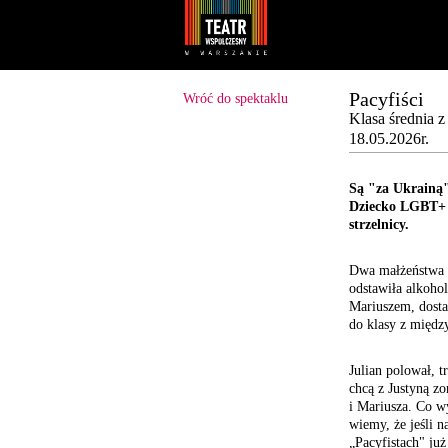
Youtube
Facebook
Pacyfiści
Wróć do spektaklu
Klasa średnia 
18.05.2026r.
Są "za Ukrainą",
Dziecko LGBT+ j
strzelnicy.
Dwa małżeństwa z
odstawiła alkohol
Mariuszem, dosta
do klasy z międz
Julian polował, t
chcą z Justyną zo
i Mariusza. Co wy
wiemy, że jeśli n
„Pacyfistach" już