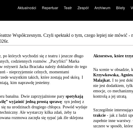
Aktualności
Repertuar
Teatr
Zespół
Archiwum
Bilety
V
Teatrze Współczesnym. Czyli spektakl o tym, czego lepiej nie mówić -
026r.
e, po których wychodzi się z teatru i jeszcze długo
Aktorstwo, które trzyma 
snych, codziennych rozmów. „Pacyfiści” Marka
 reżyserii Jacka Braciaka należy dokładnie do tego
Na scenie w obsadzie, k
zeń - nieprzyjemnie celnych, momentami
Krzywkowska, Agniesz
zede wszystkim takich, które zostają pod skórą. I
Malajkat.
I to jest do
miają, kim naprawdę jesteśmy.
nie jest dodatkiem, tyl
emocje, co mechanizmy
zoru banalna. Dwie zaprzyjaźnione pary
spotykają
kontrolą a jej utratą.
wilę” wyjaśnić jedną prostą sprawę
: syn jednej z
i się na urodzinach drugiego chłopca. Powód wydaje
Szczególnie interesujące
 techniczny. Ale wystarczy kilka zdań, żeby ta
trakcie
- jak z ludzi u
lowana rozmowa zaczęła się sypać jak źle sklejona
zupełnie inne warstwy.
szczere w sposób, które