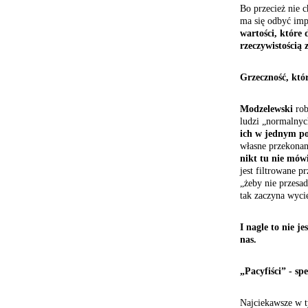
Bo przecież nie c
ma się odbyć imp
wartości, które 
rzeczywistością 
Grzeczność, któ
Modzelewski
rob
ludzi „normalnyc
ich w jednym p
własne przekonan
nikt tu nie mów
jest filtrowane pr
„żeby nie przesad
tak zaczyna wycie
I nagle to nie j
nas.
„Pacyfiści” - sp
Najciekawsze w ty