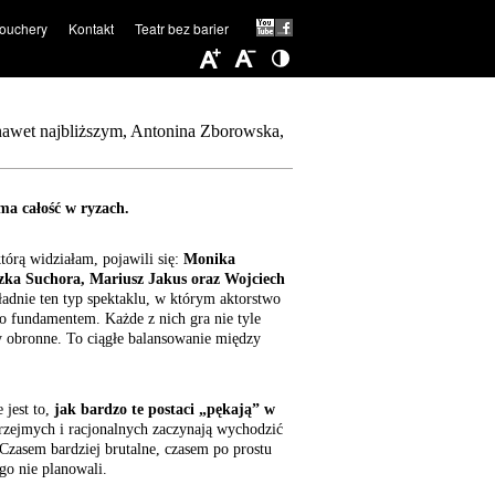
ouchery
Kontakt
Teatr bez barier
 nawet najbliższym, Antonina Zborowska,
całość w ryzach​​​​​​​.
tórą widziałam, pojawili się:
Monika
ka Suchora, Mariusz Jakus oraz Wojciech
kładnie ten typ spektaklu, w którym aktorstwo
ko fundamentem. Każde z nich gra nie tyle
 obronne. To ciągłe balansowanie między
 jest to,
jak bardzo te postaci „pękają” w
przejmych i racjonalnych zaczynają wychodzić
 Czasem bardziej brutalne, czasem po prostu
go nie planowali.