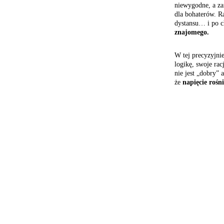
niewygodne, a zar
dla bohaterów. R
dystansu… i po c
znajomego.
W tej precyzyjnie
logikę, swoje rac
nie jest „dobry” 
że
napięcie rośn