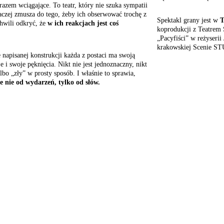
azem wciągające. To teatr, który nie szuka sympatii
aczej zmusza do tego, żeby ich obserwować trochę z
Spektakl grany jest w
T
hwili odkryć, że
w ich reakcjach jest coś
koprodukcji z Teatrem
„Pacyfiści” w reżyserii
krakowskiej Scenie ST
 napisanej konstrukcji każda z postaci ma swoją
je i swoje pęknięcia. Nikt nie jest jednoznaczny, nikt
albo „zły” w prosty sposób. I właśnie to sprawia,
ie nie od wydarzeń, tylko od słów.