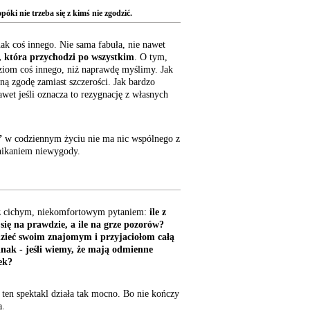
óki nie trzeba się z kimś nie zgodzić.
nak coś innego. Nie sama fabuła, nie nawet
, która przychodzi po wszystkim
. O tym,
ziom coś innego, niż naprawdę myślimy. Jak
ą zgodę zamiast szczerości. Jak bardzo
awet jeśli oznacza to rezygnację z własnych
”
w codziennym życiu nie ma nic wspólnego z
unikaniem niewygody.
ą z cichym, niekomfortowym pytaniem:
ile z
 się na prawdzie, a ile na grze pozorów?
zieć swoim znajomym i przyjaciołom całą
nak - jeśli wiemy, że mają odmienne
ek?
 ten spektakl działa tak mocno. Bo nie kończy
ą.