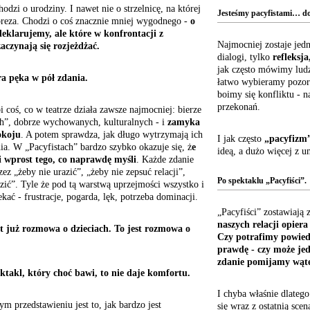
hodzi o urodziny. I nawet nie o strzelnicę, na której
Jesteśmy pacyfistami… dop
reza. Chodzi o coś znacznie mniej wygodnego -
o
deklarujemy, ale które w konfrontacji z
Najmocniej zostaje jed
zaczynają się rozjeżdżać.
dialogi, tylko
refleksja
jak często mówimy lud
ra pęka w pół zdania.
łatwo wybieramy pozorn
boimy się konfliktu - n
przekonań.
i coś, co w teatrze działa zawsze najmocniej: bierze
h”, dobrze wychowanych, kulturalnych - i
zamyka
okoju
. A potem sprawdza, jak długo wytrzymają ich
I jak często
„pacyfizm
ia. W „Pacyfistach” bardzo szybko okazuje się, ż
e
ideą, a dużo więcej z 
i wprost tego, co naprawdę myśli
. Każde zdanie
zez „żeby nie urazić”, „żeby nie zepsuć relacji”,
Po spektaklu „Pacyfiści”.
zić”. Tyle że pod tą warstwą uprzejmości wszystko i
kać - frustracje, pogarda, lęk, potrzeba dominacji.
„Pacyfiści” zostawiaj
naszych relacji opiera
est już rozmowa o dzieciach. To jest rozmowa o
Czy potrafimy powied
prawdę - czy może jed
zdanie pomijamy wąt
ektakl, który choć bawi, to nie daje komfortu.
I chyba właśnie dlatego
m przedstawieniu jest to, jak bardzo jest
się wraz z ostatnią scen