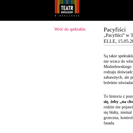
Youtube
Facebook
Pacyfiści
Wróć do spektaklu
„Pacyfiści” w 
ELLE, 15.05.2
Są takie spektakl
nie wraca do wła
Modzelewskiego w
rodzaju doświadc
zabawnych, ale pr
boleśnie uświada
To historia z po
się, żeby „na ch
rodzin nie pojaw
się błahy, niemal
grzeczna, kontro
fasada.