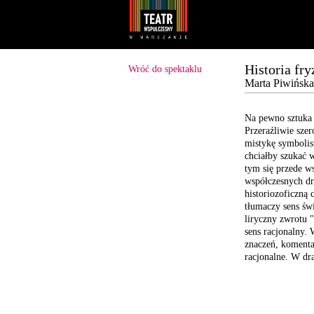
Youtube
Facebook
Historia fry
Wróć do spektaklu
Marta Piwińska,
Na pewno sztuka
Przeraźliwie szer
mistykę symboli
chciałby
szukać w
tym się przede w
współczesnych
dr
historiozoficzną 
tłumaczy sens
świ
liryczny zwrotu 
sens racjonalny.
znaczeń, komenta
racjonalne.
W dra