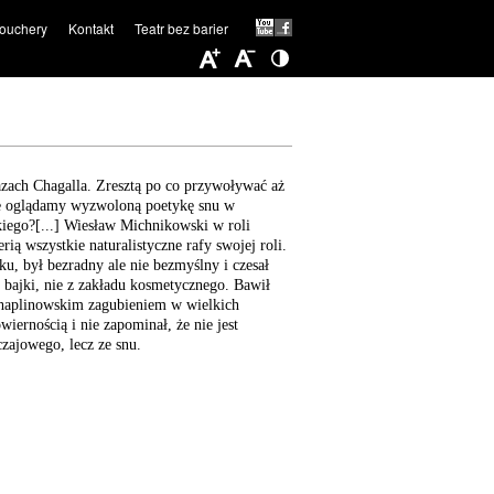
ouchery
Kontakt
Teatr bez barier
azach Chagalla. Zresztą po co przywoływać aż
nie oglądamy wyzwoloną poetykę snu w
iego?[...] Wiesław Michnikowski w roli
rią wszystkie naturalistyczne rafy swojej roli.
ęku, był bezradny ale nie bezmyślny i czesał
 z bajki, nie z zakładu kosmetycznego. Bawił
haplinowskim zagubieniem w wielkich
iernością i nie zapominał, że nie jest
zajowego, lecz ze snu.