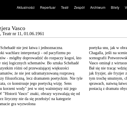
Aktualności
Repertuar
Teatr
Zespół
Archiwum
Bilety
V
zjera Vasco
 Teatr nr 11, 01.06.1961
 Schehadé
nie jest łatwa i jednoznaczna.
poetyka snu, jak w obr
oki wachlarz
interpretacji - od pacyfizmu
po
Chagalla, jeśli na sce
stów
- mógłby doprowadzić do
rozpaczy kogoś, kto
scenografii Potworowsk
 niej logicznych
schematów. Bo sztuka Schehadé
Vasco ominął z wirtuoze
szystkim
różni od przeważającej
większości
Bał się nie tracąc wdzi
amatów, że nie jest
udramatyzowaną rozprawą
jak fryzjer, ale fryzjer
czy filozoficzną,
lecz dramatem poetyckim.
Nie tyle
tym trochę smutnym, c
ata, co konstruuje
jego poetycką wizję. Sens
sprawach, naiwną łatwow
"u korzeni
wody" jest w niej ważniejszy
niż jego
postacią z dramatu obyc
 W
"Historii Vasco" znaki,
obrazy wyzwalają się od
rz liryczny
nie da się przełożyć na
kategorie
macie gra wyzwolona