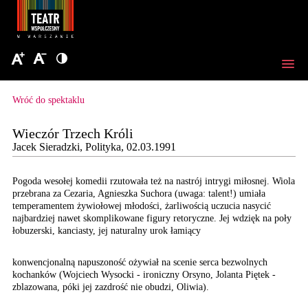
Wróć do spektaklu
Wieczór Trzech Króli
Jacek Sieradzki, Polityka, 02.03.1991
Pogoda wesołej komedii
rzutowała też na nastrój
intrygi miłosnej. Wiola
przebrana za Cezaria,
Agnieszka Suchora (uwaga:
talent!) umiała
temperamentem
żywiołowej młodości, żarliwością
uczucia nasycić
najbardziej
nawet skomplikowane figury
retoryczne. Jej wdzięk
na poły
łobuzerski, kanciasty,
jej naturalny urok łamiący
konwencjonalną napuszoność ożywiał na scenie serca bezwolnych
kochanków (Wojciech Wysocki - ironiczny Orsyno, Jolanta Piętek -
zblazowana, póki jej zazdrość nie obudzi, Oliwia).