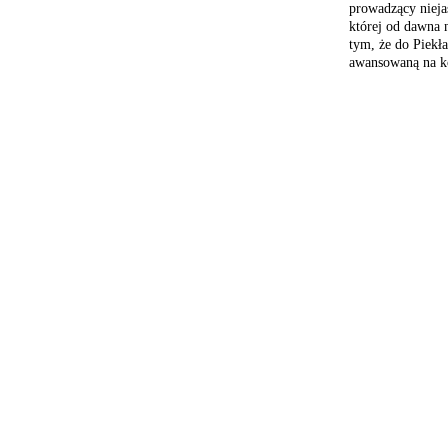
prowadzący niejas
której od dawna
n
tym, że do Piekła
awansowaną
na k