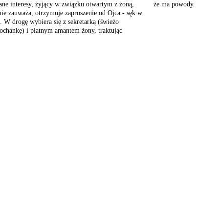
ne interesy,
żyjący w związku otwartym
z żoną,
że ma powody.
ie zauważa, otrzymuje
zaproszenie od Ojca -
sęk w
.
W drogę wybiera się z
sekretarką (świeżo
ochankę) i płatnym
amantem żony, traktując