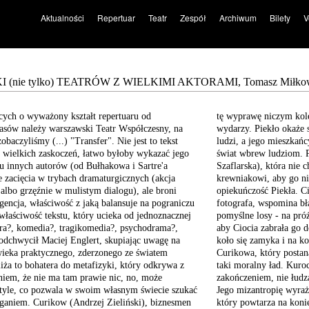
Aktualności
Repertuar
Teatr
Zespół
Archiwum
Bilety
V
(nie tylko) TEATRÓW Z WIELKIMI AKTORAMI, Tomasz Miłkowsk
cych o
wyważony kształt repertuaru
od
tę wyprawę niczym kole
zasów
należy warszawski Teatr
Współczesny, na
wydarzy. Piekło okaże s
obaczyliśmy (...)
"Transfer". Nie jest to
tekst
ludzi, a jego mieszkańc
 wielkich zaskoczeń,
łatwo byłoby wykazać jego
świat wbrew ludziom. P
lu innych
autorów (od Bułhakowa
i Sartre'a
Szaflarska), która nie
 zacięcia w trybach
dramaturgicznych (akcja
krewniakowi, aby go nie
 albo
grzęźnie w mulistym dialogu),
ale broni
opiekuńczość Piekła. C
gencja,
właściwość z jaką balansuje
na pograniczu
fotografa, wspomina bła
właściwość
tekstu, który ucieka od
jednoznacznej
pomyślne losy - na próż
ra?, komedia?, tragikomedia?,
psychodrama?,
aby Ciocia zabrała go do
podchwycił Maciej
Englert, skupiając uwagę
na
koło się zamyka i na k
wieka
praktycznego, zderzonego
ze światem
Curikowa, który postan
iża to bohatera do
metafizyki, który odkrywa
z
taki moralny ład. Kuro
niem,
że nie ma tam prawie nic,
no, może
zakończeniem, nie łudzą
tyle, co pozwala w swoim
własnym świecie szukać
Jego mizantropię wyra
łganiem. Curikow
(Andrzej Zieliński), biznesmen
który powtarza na koniec