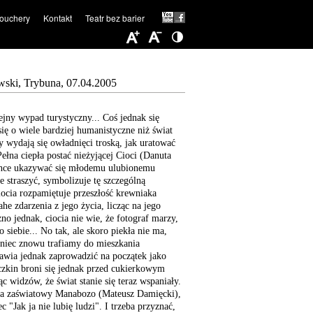
ouchery
Kontakt
Teatr bez barier
i, Trybuna, 07.04.2005
jny wypad turystyczny... Coś jednak się
ię o wiele bardziej humanistyczne niż świat
y wydają się owładnięci troską, jak uratować
ełna ciepła postać nieżyjącej Cioci (Danuta
 chce ukazywać się młodemu ulubionemu
 straszyć, symbolizuje tę szczególną
iocia rozpamiętuje przeszłość krewniaka
he zdarzenia z jego życia, licząc na jego
no jednak, ciocia nie wie, że fotograf marzy,
 siebie... No tak, ale skoro piekła nie ma,
oniec znowu trafiamy do mieszkania
awia jednak zaprowadzić na początek jako
czkin broni się jednak przed cukierkowym
c widzów, że świat stanie się teraz wspaniały.
ża zaświatowy Manabozo (Mateusz Damięcki),
 "Jak ja nie lubię ludzi". I trzeba przyznać,