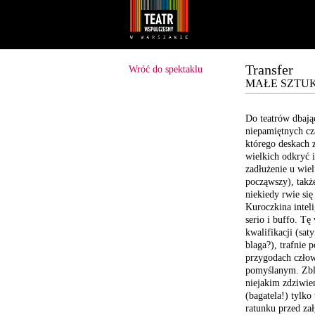
Youtube
Facebook
Transfer
Wróć do spektaklu
MAŁE SZTUKI 
Do teatrów dbają
niepamiętnych c
którego
deskach z
wielkich odkryć
i
zadłużenie u wie
począwszy),
także
niekiedy rwie się
Kuroczkina inteli
serio i
buffo. Tę 
kwalifikacji
(saty
blaga?),
trafnie 
przygodach czło
pomyślanym.
Zbl
niejakim zdziwie
(bagatela!) tylko
ratunku przed za