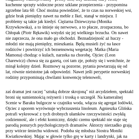
kuchenne sprzęty
widoczne przez szklane
przepierzenia - przypomina
zgrzebne lata 60. Choć
można powiedzieć, że to
czas na norweskiej wsi,
gdzie brak pieniędzy nawet
na meble z Ikei, stanął
w miejscu. I
problemy
są takie jak kiedyś. Ciężarna
Dziewczyna (Monika
Krzywkowska),
a to śmieje się nerwowo,
a to płacze, zrozpaczona,
bo
Chłopak (Piotr Rękawik)
wstydzi się jej wielkiego
brzucha. On nawet
nie
zaprzecza, że ona mało
go obchodzi. Beznadziejność
aż huczy -
młodzi nie
mają pieniędzy, mieszkania.
Będą musieli żyć na łasce
rodziców i powtórzyć ich
bezsensowną wegetację.
Matka (Maria
Mamona) chodząc
o kulach, narzeka na chorobę,
Ojciec (Leon
Charewicz)
chowa się za gazetą, coś
tam zje, położy się i
westchnie, że
minął kolejny
dzień. Rozmowy są pozorne,
pytania powtarzają się
od
lat, równie nieistotne
jak odpowiedzi. Nawet
jeśli perypetie norweskiej
rodziny przypominają chwilami
konwencję telenoweli,
zaś dramat jest raczej "sztuką dobrze skrojoną" niż arcydziełem, spektakl
broni się sumiennością reżyserii i troską o szczegół. Na kameralnej
Scenie w Baraku bulgocze w czajniku woda, włącza się agregat lodówki,
Ojciec z uporem wyrównuje wybrzuszenia linoleum. Agnieszka Glińska
potrafi wykreować z tych drobnych ułamków rzeczywistości zwykłą
codzienność, ale i efekt komiczny, dzięki czemu spektakl nie staje się
parodią ponurych psychologicznych dramatów. Aktorzy nierzadko grają
przy wtórze śmiechu widowni. Podoba się młodsza Siostra Moniki
Kwiatkowskiej. Mając w głowie tylko grę w karty i landrynki, jak na