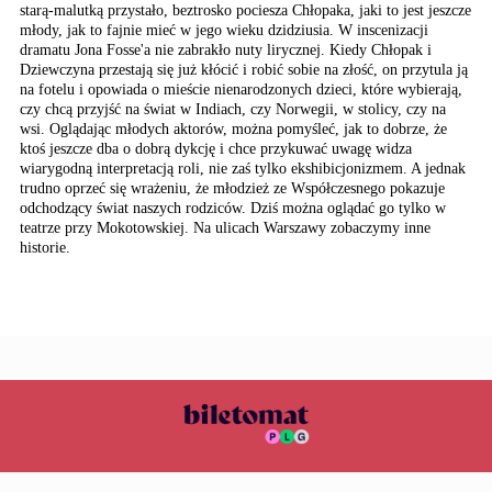
starą-malutką przystało, beztrosko pociesza Chłopaka, jaki to jest jeszcze
młody, jak to fajnie mieć w jego wieku dzidziusia. W inscenizacji
dramatu Jona Fosse'a nie zabrakło nuty lirycznej. Kiedy Chłopak i
Dziewczyna przestają się już kłócić i robić sobie na złość, on przytula ją
na fotelu i opowiada o mieście nienarodzonych dzieci, które wybierają,
czy chcą przyjść na świat w Indiach, czy Norwegii, w stolicy, czy na
wsi. Oglądając młodych aktorów, można pomyśleć, jak to dobrze, że
ktoś jeszcze dba o dobrą dykcję i chce przykuwać uwagę widza
wiarygodną interpretacją roli, nie zaś tylko ekshibicjonizmem. A jednak
trudno oprzeć się wrażeniu, że młodzież ze Współczesnego pokazuje
odchodzący świat naszych rodziców. Dziś można oglądać go tylko w
teatrze przy Mokotowskiej. Na ulicach Warszawy zobaczymy inne
historie.