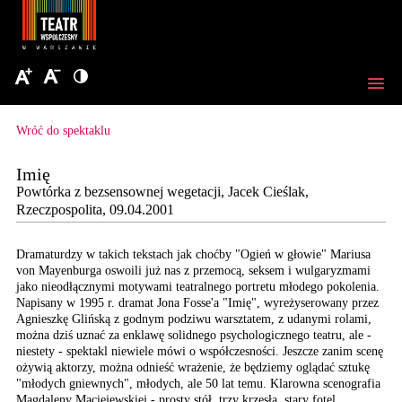
Wróć do spektaklu
Imię
Powtórka z bezsensownej wegetacji, Jacek Cieślak,
Rzeczpospolita, 09.04.2001
Dramaturdzy w takich tekstach
jak choćby "Ogień w głowie"
Mariusa
von Mayenburga
oswoili już nas z przemocą,
seksem i wulgaryzmami
jako nieodłącznymi motywami
teatralnego portretu młodego
pokolenia.
Napisany w
1995 r. dramat Jona Fosse'a
"Imię", wyreżyserowany
przez
Agnieszkę Glińską
z godnym podziwu warsztatem,
z udanymi rolami,
można
dziś uznać za enklawę
solidnego psychologicznego
teatru, ale -
niestety
- spektakl niewiele mówi
o współczesności. Jeszcze
zanim scenę
ożywią aktorzy,
można odnieść wrażenie,
że będziemy oglądać sztukę
"młodych gniewnych", młodych,
ale 50 lat temu. Klarowna
scenografia
Magdaleny
Maciejewskiej - prosty
stół, trzy krzesła, stary
fotel,