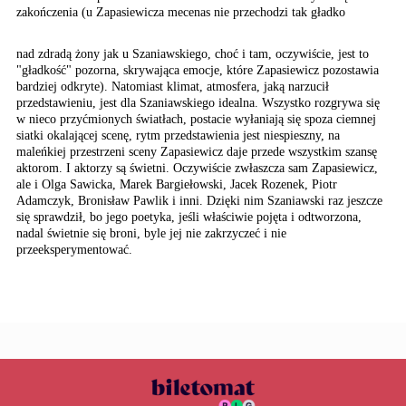
zakończenia (u
Zapasiewicza mecenas nie
przechodzi tak gładko
nad zdradą żony jak u Szaniawskiego, choć i tam, oczywiście, jest to
"gładkość" pozorna, skrywająca emocje, które Zapasiewicz pozostawia
bardziej odkryte). Natomiast klimat, atmosfera, jaką narzucił
przedstawieniu, jest dla Szaniawskiego idealna. Wszystko rozgrywa się
w nieco przyćmionych światłach, postacie wyłaniają się spoza ciemnej
siatki okalającej scenę, rytm przedstawienia jest niespieszny, na
maleńkiej przestrzeni sceny Zapasiewicz daje przede wszystkim szansę
aktorom. I aktorzy są świetni. Oczywiście zwłaszcza sam Zapasiewicz,
ale i Olga Sawicka, Marek Bargiełowski, Jacek Rozenek, Piotr
Adamczyk, Bronisław Pawlik i inni. Dzięki nim Szaniawski raz jeszcze
się sprawdził, bo jego poetyka, jeśli właściwie pojęta i odtworzona,
nadal świetnie się broni, byle jej nie zakrzyczeć i nie
przeeksperymentować.