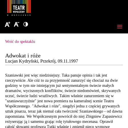
Wróć do spektaklu
Adwokat i róże
Lucjan Kydryński, Przekrój, 09.11.1997
Szaniawski jest więc niedzisiejszy.
Taka panuje opinia i tak
jest
rzeczywiście. Ale
cóż to za przyjemność
zanurzyć się chociaż na
dwie
godziny w tym nie
istniejącym już sentymentalnym
świecie małych
dramatów,
wyciszonych konfliktów,
świecie niedomówień, skrywanych
uczuć, świecie ludzi wrażliwych.
Takim właśnie zanurzeniem
się w
"szaniawszczyźnie"
jest nowa premiera na
kameralnej scenie Teatru
Współczesnego. "Adwokat
i róże", niegdyś jedna
z częściej grywanych
sztuk
pisarza, teraz jak niemal
cała twórczość Szaniawskiego
- od dawna
zapomniana.
We Współczesnym powrócił
do niej Zbigniew Zapasiewicz
reżyserując ją i samemu
grając rolę tytułowego
mecenasa. Oprawił
całość
słowami profesora Tutki
właśnie i zmienił nieco
wymowę