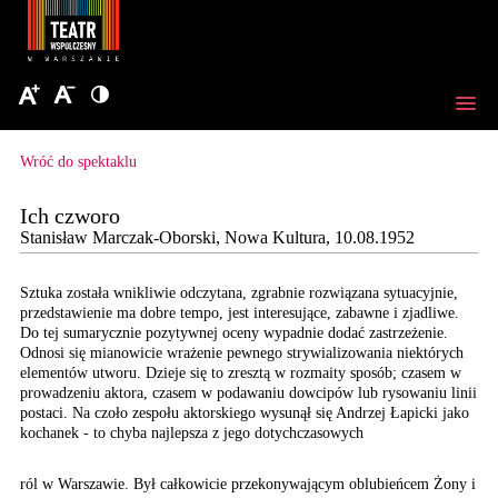
Wróć do spektaklu
Ich czworo
Stanisław Marczak-Oborski, Nowa Kultura, 10.08.1952
Sztuka została wnikliwie
odczytana, zgrabnie rozwiązana
sytuacyjnie,
przedstawienie
ma dobre tempo, jest interesujące,
zabawne i zjadliwe.
Do
tej sumarycznie pozytywnej
oceny wypadnie dodać zastrzeżenie.
Odnosi się mianowicie
wrażenie pewnego strywializowania
niektórych
elementów utworu.
Dzieje się to zresztą
w rozmaity sposób; czasem
w
prowadzeniu aktora,
czasem w podawaniu dowcipów
lub rysowaniu linii
postaci. Na
czoło zespołu aktorskiego
wysunął się Andrzej Łapicki
jako
kochanek - to chyba
najlepsza z jego dotychczasowych
ról w Warszawie. Był całkowicie przekonywającym oblubieńcem Żony i