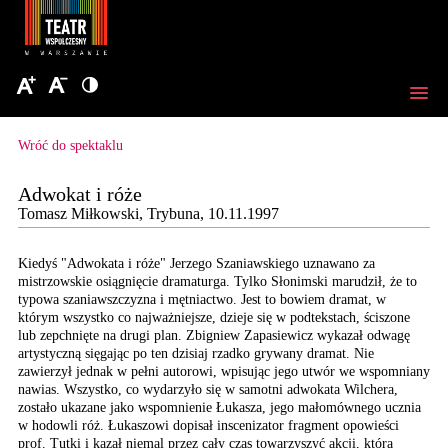
Wróć do spektaklu
Adwokat i róże
Tomasz Miłkowski, Trybuna, 10.11.1997
Kiedyś "Adwokata i róże"
Jerzego Szaniawskiego
uznawano za
mistrzowskie
osiągnięcie dramaturga.
Tylko Słonimski marudził,
że to
typowa szaniawszczyzna
i mętniactwo. Jest to
bowiem dramat, w
którym
wszystko co najważniejsze,
dzieje się w podtekstach,
ściszone
lub zepchnięte
na drugi plan. Zbigniew
Zapasiewicz wykazał odwagę
artystyczną sięgając po
ten dzisiaj rzadko grywany
dramat. Nie
zawierzył
jednak w pełni autorowi,
wpisując jego utwór we
wspomniany
nawias. Wszystko,
co wydarzyło się w samotni
adwokata Wilchera,
zostało
ukazane jako wspomnienie
Łukasza, jego małomównego
ucznia
w hodowli róż.
Łukaszowi dopisał inscenizator
fragment opowieści
prof.
Tutki i kazał niemal przez
cały czas towarzyszyć
akcji, która