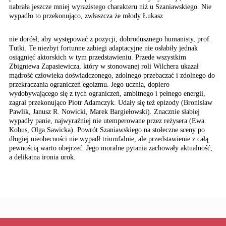
nabrała jeszcze
mniej wyrazistego charakteru
niż u Szaniawskiego. Nie
wypadło to przekonująco,
zwłaszcza że młody Łukasz
nie dorósł, aby występować z pozycji, dobrodusznego humanisty, prof.
Tutki. Te niezbyt fortunne zabiegi adaptacyjne nie osłabiły jednak
osiągnięć aktorskich w tym przedstawieniu. Przede wszystkim
Zbigniewa Zapasiewicza, który w stonowanej roli Wilchera ukazał
mądrość człowieka doświadczonego, zdolnego przebaczać i zdolnego do
przekraczania ograniczeń egoizmu. Jego ucznia, dopiero
wydobywającego się z tych ograniczeń, ambitnego i pełnego energii,
zagrał przekonująco Piotr Adamczyk. Udały się też epizody (Bronisław
Pawlik, Janusz R. Nowicki, Marek Bargiełowski). Znacznie słabiej
wypadły panie, najwyraźniej nie utemperowane przez reżysera (Ewa
Kobus, Olga Sawicka). Powrót Szaniawskiego na stołeczne sceny po
długiej nieobecności nie wypadł triumfalnie, ale przedstawienie z całą
pewnością warto obejrzeć. Jego moralne pytania zachowały aktualność,
a delikatna ironia urok.