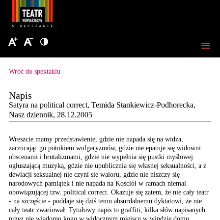
Wróć do spektaklu
Napis
Satyra na political correct, Temida Stankiewicz-Podhorecka,
Nasz dziennik, 28.12.2005
Wreszcie mamy przedstawienie,
gdzie nie napada się na
widza,
zarzucając go potokiem
wulgaryzmów, gdzie nie
epatuje się widowni
obscenami
i brutalizmami, gdzie
nie wypełnia się pustki
myślowej
ogłuszającą muzyką,
gdzie nie upublicznia
się własnej seksualności,
a z
dewiacji seksualnej
nie czyni się waloru,
gdzie nie niszczy się
narodowych pamiątek i
nie napada na Kościół
w ramach niemal
obowiązującej
tzw. political correct.
Okazuje się zatem, że
nie cały teatr
- na szczęście
- poddaje się dziś temu
absurdalnemu dyktatowi,
że nie
cały teatr zwariował. Tytułowy
napis to graffiti, kilka
słów napisanych
przez
nie wiadomo kogo w widocznym
miejscu w windzie domu,