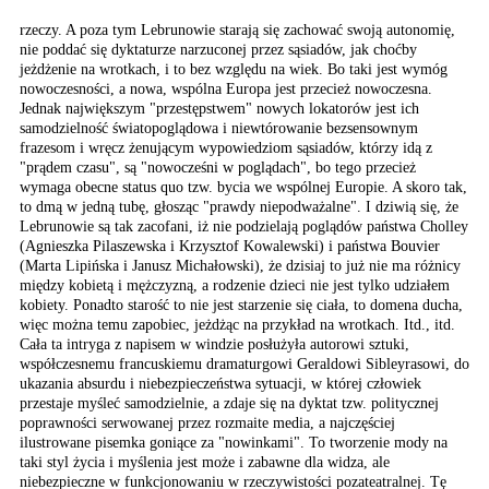
rzeczy. A poza tym Lebrunowie starają się zachować swoją autonomię,
nie poddać się dyktaturze narzuconej przez sąsiadów, jak choćby
jeżdżenie na wrotkach, i to bez względu na wiek. Bo taki jest wymóg
nowoczesności, a nowa, wspólna Europa jest przecież nowoczesna.
Jednak największym "przestępstwem" nowych lokatorów jest ich
samodzielność światopoglądowa i niewtórowanie bezsensownym
frazesom i wręcz żenującym wypowiedziom sąsiadów, którzy idą z
"prądem czasu", są "nowocześni w poglądach", bo tego przecież
wymaga obecne status quo tzw. bycia we wspólnej Europie. A skoro tak,
to dmą w jedną tubę, głosząc "prawdy niepodważalne". I dziwią się, że
Lebrunowie są tak zacofani, iż nie podzielają poglądów państwa Cholley
(Agnieszka Pilaszewska i Krzysztof Kowalewski) i państwa Bouvier
(Marta Lipińska i Janusz Michałowski), że dzisiaj to już nie ma różnicy
między kobietą i mężczyzną, a rodzenie dzieci nie jest tylko udziałem
kobiety. Ponadto starość to nie jest starzenie się ciała, to domena ducha,
więc można temu zapobiec, jeżdżąc na przykład na wrotkach. Itd., itd.
Cała ta intryga z napisem w windzie posłużyła autorowi sztuki,
współczesnemu francuskiemu dramaturgowi Geraldowi Sibleyrasowi, do
ukazania absurdu i niebezpieczeństwa sytuacji, w której człowiek
przestaje myśleć samodzielnie, a zdaje się na dyktat tzw. politycznej
poprawności serwowanej przez rozmaite media, a najczęściej
ilustrowane pisemka goniące za "nowinkami". To tworzenie mody na
taki styl życia i myślenia jest może i zabawne dla widza, ale
niebezpieczne w funkcjonowaniu w rzeczywistości pozateatralnej. Tę