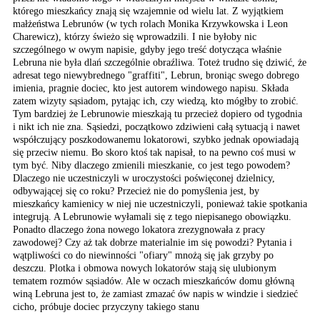
którego mieszkańcy znają
się wzajemnie od wielu
lat. Z wyjątkiem
małżeństwa
Lebrunów (w tych rolach
Monika Krzywkowska i Leon
Charewicz), którzy świeżo
się wprowadzili. I nie
byłoby nic
szczególnego
w owym napisie, gdyby
jego treść dotycząca właśnie
Lebruna nie była dlań
szczególnie obraźliwa.
Toteż trudno się dziwić,
że
adresat tego niewybrednego
"graffiti", Lebrun, broniąc
swego dobrego
imienia,
pragnie dociec, kto jest
autorem windowego napisu.
Składa
zatem wizyty sąsiadom,
pytając ich, czy wiedzą,
kto mógłby to zrobić.
Tym bardziej że Lebrunowie
mieszkają tu przecież
dopiero od tygodnia
i
nikt ich nie zna. Sąsiedzi,
początkowo zdziwieni całą
sytuacją i nawet
współczujący
poszkodowanemu lokatorowi,
szybko jednak opowiadają
się przeciw niemu. Bo
skoro ktoś tak napisał,
to na pewno coś musi w
tym być. Niby dlaczego
zmienili mieszkanie, co
jest tego powodem?
Dlaczego
nie uczestniczyli w uroczystości
poświęconej dzielnicy,
odbywającej się co roku?
Przecież nie do pomyślenia
jest, by
mieszkańcy kamienicy
w niej nie uczestniczyli,
ponieważ takie spotkania
integrują. A Lebrunowie
wyłamali się z tego niepisanego
obowiązku.
Ponadto dlaczego
żona nowego lokatora zrezygnowała
z pracy
zawodowej? Czy
aż tak dobrze materialnie
im się powodzi? Pytania
i
wątpliwości co do niewinności
"ofiary" mnożą się jak
grzyby po
deszczu. Plotka
i obmowa nowych lokatorów
stają się ulubionym
tematem
rozmów sąsiadów. Ale w
oczach mieszkańców domu
główną
winą Lebruna jest
to, że zamiast zmazać
ów napis w windzie i siedzieć
cicho, próbuje dociec
przyczyny takiego stanu