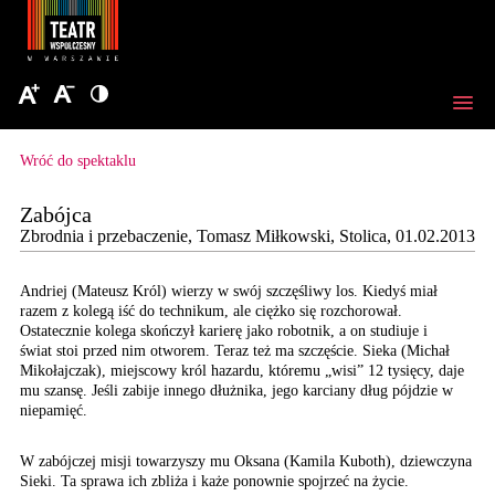
Wróć do spektaklu
Zabójca
Zbrodnia i przebaczenie, Tomasz Miłkowski, Stolica, 01.02.2013
Andriej (Mateusz Król) wierzy w swój szczęśliwy los. Kiedyś miał
razem z kolegą iść do technikum, ale ciężko się rozchorował.
Ostatecznie kolega skończył karierę jako robotnik, a on studiuje i
świat
stoi przed nim otworem. Teraz też ma szczęście. Sieka (Michał
Mikołajczak), miejscowy król hazardu, któremu „wisi” 12 tysięcy, daje
mu szansę. Jeśli zabije innego dłużnika, jego karciany dług
pójdzie w
niepamięć.
W zabójczej misji towarzyszy
mu Oksana (Kamila Kuboth),
dziewczyna
Sieki. Ta sprawa
ich zbliża i każe ponownie
spojrzeć na życie.