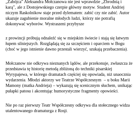
„Zabójca”
Aleksandra Mołczanowa
nie jest wprawdzie „Zbrodnią
i
karą”, ale z Dostojewskiego
czerpie główny motyw.
Student Andriej
niczym
Raskolnikow staje przed
dylematem: zabić czy nie
zabić. Autor
ukazuje zagubienie
moralne młodych ludzi,
którzy nie potrafią
dokonywać
wyborów. Wystraszeni przybysze
z prowincji próbują odnaleźć się w miejskim świecie i stają się łatwym
łupem silniejszych. Rozglądają się za szczęściem i oparciem w Bogu
(choć w jego istnienie dawno przestali wierzyć, szukają przebaczenia).
Mołczanow nie odkrywa nieznanych lądów, ale przekonuje, zwłaszcza że
przedstawia tę historię metodą zbliżoną do
techniki pisarskiej
Wyrypajewa, w którego dramatach częściej się opowiada, niż unaocznia
wydarzenia. Młodzi aktorzy we Teatrze Współczesnym – u boku Marii
Mamony (matka Andrieja) – wykazują się scenicznym słuchem, unikając
pułapki patosu i akcentując humorystyczne fragmenty opowieści.
Nie po raz pierwszy Teatr Współczesny odkrywa dla stołecznego widza
utalentowanego dramaturga z Rosji.