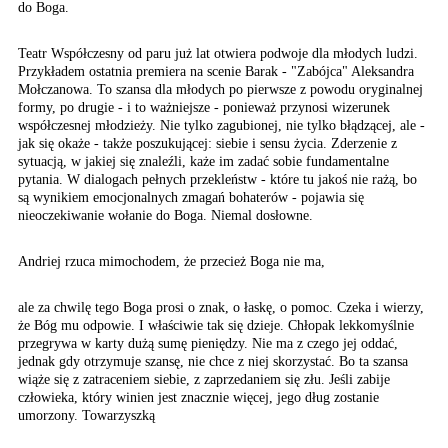
do Boga.
Teatr Współczesny od paru już lat otwiera podwoje dla młodych ludzi.
Przykładem ostatnia premiera na scenie Barak - "Zabójca" Aleksandra
Mołczanowa. To szansa dla młodych po pierwsze z powodu oryginalnej
formy, po drugie - i to ważniejsze - ponieważ przynosi wizerunek
współczesnej młodzieży. Nie tylko zagubionej, nie tylko błądzącej, ale -
jak się okaże - także poszukującej: siebie i sensu życia. Zderzenie z
sytuacją, w jakiej się znaleźli, każe im zadać sobie fundamentalne
pytania. W dialogach pełnych przekleństw - które tu jakoś nie rażą, bo
są wynikiem emocjonalnych zmagań bohaterów - pojawia się
nieoczekiwanie wołanie do Boga. Niemal dosłowne.
Andriej rzuca mimochodem,
że przecież Boga nie ma,
ale za chwilę tego Boga prosi o znak, o łaskę, o pomoc. Czeka i wierzy,
że Bóg mu odpowie. I właściwie tak się dzieje. Chłopak lekkomyślnie
przegrywa w karty dużą sumę pieniędzy. Nie ma z czego jej oddać,
jednak gdy otrzymuje szansę, nie chce z niej skorzystać. Bo ta szansa
wiąże się z zatraceniem siebie, z zaprzedaniem się złu. Jeśli zabije
człowieka, który winien jest znacznie więcej, jego dług zostanie
umorzony. Towarzyszką