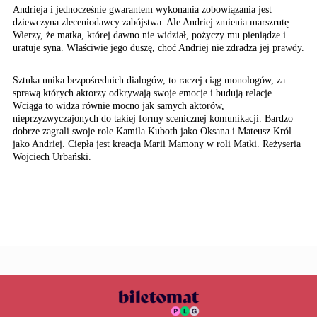
Andrieja i jednocześnie gwarantem wykonania zobowiązania jest
dziewczyna zleceniodawcy zabójstwa. Ale Andriej zmienia marszrutę.
Wierzy, że matka, której dawno nie widział, pożyczy mu pieniądze i
uratuje syna. Właściwie jego duszę, choć Andriej nie zdradza jej prawdy.
Sztuka unika bezpośrednich dialogów, to raczej ciąg monologów, za
sprawą których aktorzy odkrywają swoje emocje i budują relacje.
Wciąga to widza równie mocno jak samych aktorów,
nieprzyzwyczajonych do takiej formy scenicznej komunikacji. Bardzo
dobrze zagrali swoje role Kamila Kuboth jako Oksana i Mateusz Król
jako Andriej. Ciepła jest kreacja Marii Mamony w roli Matki. Reżyseria
Wojciech Urbański.