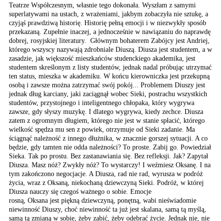
Teatrze
Współczesnym, własnie
tego dokonała. Wyszłam
z samymi
superlatywami
na ustach, z wrażeniami,
jakbym zobaczyła nie sztukę,
a
czyjąś prawdziwą historię.
Historię pełną emocji
i w niezwykły sposób
przekazaną.
Zupełnie inaczej, a jednocześnie
w nawiązaniu do naprawdę
dobrej, rosyjskiej literatury.
Głównym bohaterem Zabójcy
jest Andriej,
którego
wszyscy nazywają zdrobniale
Diuszą. Diusza jest studentem,
a w
zasadzie, jak większość
mieszkańców studenckiego
akademika, jest
studentem
skreślonym z listy studentów,
jednak nadal próbując
utrzymać
ten status, mieszka
w akademiku. W końcu kierowniczka
jest przekupną
osobą i
zawsze można zatrzymać
swój pokój... Problemem
Diuszy jest
jednak dług
karciany, jaki zaciągnął
wobec Sieki, postrachu
wszystkich
studentów,
przystojnego i inteligentnego
chłopaka, który wygrywa
zawsze, gdy słyszy muzykę.
I dlatego wygrywa, kiedy
zechce. Diusza
zatem z
ogromnym długiem, którego
nie jest w stanie spłacić,
którego
wielkość spędza
mu sen z powiek, otrzymuje
od Sieki zadanie. Ma
ściągnąć
należność z innego dłużnika,
w znacznie gorszej sytuacji.
A co
będzie, gdy tamten
nie odda należności? To
proste. Zabij go. Powiedział
Sieka. Tak po prostu.
Bez zastanawiania się.
Bez refleksji. Jak? Zapytał
Diusza. Masz nóż? Zwykły
nóż? To wystarczy! I weźmiesz
Oksanę. I na
tym zakończono
negocjacje. A Diusza,
rad nie rad, wyrusza w
podróż
życia, wraz z Oksaną,
niekochaną dziewczyną
Sieki. Podróż, w której
Diusza nauczy się czegoś
ważnego o sobie. Emocje
rosną, Oksana jest piękną dziewczyną, ponętną, wabi nieświadomie
niewinność Diuszy, choć niewinność ta już jest skalana, samą tą myślą,
samą tą zmianą w sobie, żeby zabić, żeby odebrać życie. Jednak nie, nie