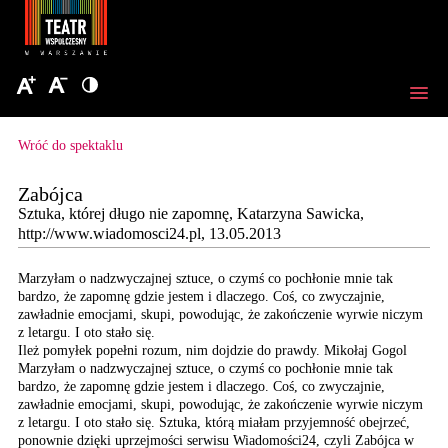
Wróć do spektaklu
Zabójca
Sztuka, której długo nie zapomnę, Katarzyna Sawicka,
http://www.wiadomosci24.pl, 13.05.2013
Marzyłam o nadzwyczajnej sztuce, o czymś co pochłonie mnie tak
bardzo, że zapomnę gdzie jestem i dlaczego. Coś, co zwyczajnie,
zawładnie emocjami, skupi, powodując, że zakończenie wyrwie niczym
z letargu. I oto stało się.
Ileż pomyłek popełni rozum, nim dojdzie do prawdy. Mikołaj Gogol
Marzyłam o nadzwyczajnej
sztuce, o czymś co pochłonie
mnie tak
bardzo, że zapomnę
gdzie jestem i dlaczego.
Coś, co zwyczajnie,
zawładnie
emocjami, skupi, powodując,
że zakończenie wyrwie
niczym
z letargu. I oto
stało się. Sztuka, którą
miałam przyjemność obejrzeć,
ponownie dzięki uprzejmości
serwisu Wiadomości24,
czyli Zabójca w