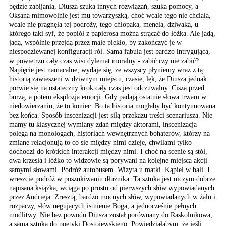
będzie zabijania, Diusza szuka innych rozwiązań, szuka pomocy, a
Oksana mimowolnie jest mu towarzyszką, choć wcale tego nie chciała,
wcale nie pragnęła tej podroży, tego chłopaka, menela, dziwaka, u
którego taki syf, że popiół z papierosa można strącać do łóżka. Ale jadą,
jadą, wspólnie przejdą przez małe piekło, by zakończyć je w
niespodziewanej konfiguracji ról. Sama fabuła jest bardzo intrygująca,
w powietrzu cały czas wisi dylemat moralny - zabić czy nie zabić?
Napięcie jest namacalne, wydaje się, że wszyscy płyniemy wraz z tą
historią zawieszeni w dziwnym miejscu, czasie, lęk, że Diusza jednak
porwie się na ostateczny krok cały czas jest odczuwalny. Cisza przed
burzą, a potem eksplozja emocji. Gdy padają ostatnie słowa trwam w
niedowierzaniu, że to koniec. Bo ta historia mogłaby być kontynuowana
bez końca. Sposób inscenizacji jest siłą przekazu treści scenariusza. Nie
mamy tu klasycznej wymiany zdań między aktorami, inscenizacja
polega na monologach, historiach wewnętrznych bohaterów, którzy na
zmianę relacjonują to co się między nimi dzieje, chwilami tylko
dochodzi do krótkich interakcji między nimi. I choć na scenie są stół,
dwa krzesła i łóżko to widzowie są porywani na kolejne miejsca akcji
samymi słowami. Podróż autobusem. Wizyta u matki. Kąpiel w bali. I
wreszcie podróż w poszukiwaniu dłużnika. Ta sztuka jest niczym dobrze
napisana książka, wciąga po prostu od pierwszych słów wypowiadanych
przez Andrieja. Zresztą, bardzo mocnych słów, wypowiadanych w żalu i
rozpaczy, słów negujących istnienie Boga, a jednocześnie pełnych
modlitwy. Nie bez powodu Diusza został porównany do Raskolnikowa,
a sama sztuka do poetyki Dostojewskiego. Powiedziałabym, że jeśli