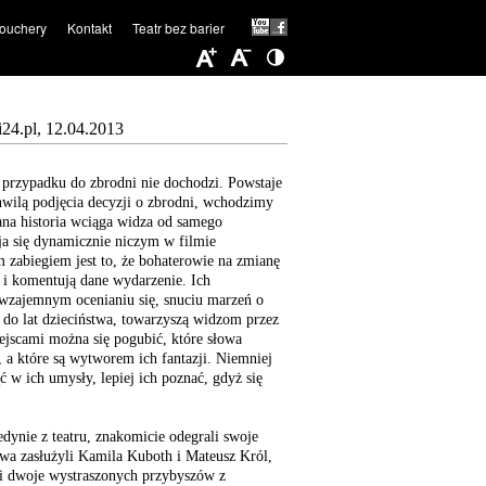
ouchery
Kontakt
Teatr bez barier
24.pl, 12.04.2013
przypadku do zbrodni nie dochodzi. Powstaje
chwilą podjęcia decyzji o zbrodni, wchodzimy
na historia wciąga widza od samego
ja się dynamicznie niczym w filmie
zabiegiem jest to, że bohaterowie na zmianę
ą i komentują dane wydarzenie. Ich
 wzajemnym ocenianiu się, snuciu marzeń o
h do lat dzieciństwa, towarzyszą widzom przez
iejscami można się pogubić, które słowa
a które są wytworem ich fantazji. Niemniej
w ich umysły, lepiej ich poznać, gdyż się
edynie z teatru, znakomicie odegrali swoje
awa zasłużyli Kamila Kuboth i Mateusz Król,
li dwoje wystraszonych przybyszów z