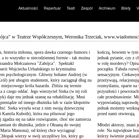
Aktualności
Repertuar
Teatr
Zespół
Archiwum
Bilety
V
ójca" w Teatrze Współczesnym, Weronika Trzeciak, www.wiadomosci
a, historia miłosna, spora dawka czarnego humoru i
kończą, bowiem w tym 
, a to wszystko w niecodziennej formie - tak można
jednak pytanie, czy z 
eksandra Mołczanowa "Zabójca". Spektakl
w rolę mordercy? Opisa
serii Wojciecha Urbańskiego to kryminalna
początku. Fabuła rozwi
iem psychologicznym. Główny bohater Andriej (w
sensacyjnym. Ciekawym 
Król) jest ubogim studentem, który zaciągnął dług na
przeżywają, relacjonuj
u miejscowego króla hazardu. Zbliża się termin
rozmyślania, oparte na
ma z czego oddać. Jego wierzyciel Sieka (w tej roli
przyszłości i powrotac
yk) daje mu jednak szansę na rehabilitację. Musi
całe przedstawienie. M
 pieniądze od innego dłużnika lub w razie kłopotów
wypowiadają naprawdę, 
zabić. Sieka wysyła wraz z nim swoją dziewczynę
jednak możemy wniknąć 
li Kamila Kuboth), która ma pilnować jego
przed nami otwierają.
j zgadza się na takie rozwiązanie, choć nie zamierza
amiast do dłużnika, jedzie z Oksaną do swojej
Młodzi aktorzy, znani j
 Maria Mamona), od której chce wyciągnąć
role. Na największe br
Chłopak wierzy w swój szczęśliwy los, który go
którzy świetnie pokaza