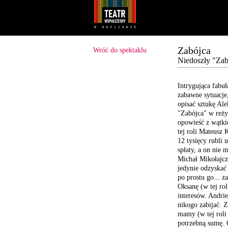
Youtube
Facebook
Zabójca
Wróć do spektaklu
Niedoszły "Zab
Intrygująca fabuł
zabawne sytuacje
opisać sztukę Al
"Zabójca" w reży
opowieść z wątk
tej roli Mateusz 
12 tysięcy rubli 
spłaty, a on nie 
Michał Mikołajcz
jedynie odzyskać
po prostu go... 
Oksanę (w tej ro
interesów. Andrie
nikogo zabijać. Z
mamy (w tej roli
potrzebną sumę. 