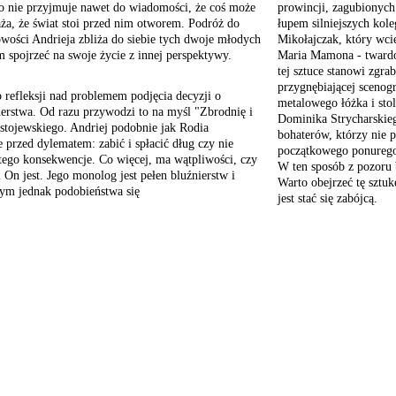
o nie przyjmuje nawet do wiadomości, że coś może
prowincji, zagubionych
aża, że świat stoi przed nim otworem. Podróż do
łupem silniejszych kol
owości Andrieja zbliża do siebie tych dwoje młodych
Mikołajczak, który wci
m spojrzeć na swoje życie z innej perspektywy.
Maria Mamona - twardo
tej sztuce stanowi zgra
przygnębiającej scenogr
refleksji
nad problemem podjęcia
decyzji o
metalowego łóżka i sto
rstwa. Od razu przywodzi
to na myśl "Zbrodnię i
Dominika Strycharskieg
stojewskiego.
Andriej podobnie jak Rodia
bohaterów, którzy nie
e przed
dylematem: zabić i spłacić
dług czy nie
początkowego ponurego
tego konsekwencje.
Co więcej, ma wątpliwości,
czy
W ten sposób z pozoru 
i
On jest. Jego monolog
jest pełen bluźnierstw
i
Warto obejrzeć tę sztuk
tym
jednak podobieństwa się
jest stać się zabójcą.