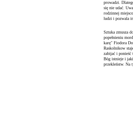
prowadzi. Dlateg
się nie udać. Uw
rodzinnej miejsc
ludzi i pozwala i
Sztuka zmusza do 
popełnieniu
morde
karę" Fiodora Do
Raskolnikow staj
zabijać i
ponieść 
Bóg istnieje i jak
przekleństw. Na 