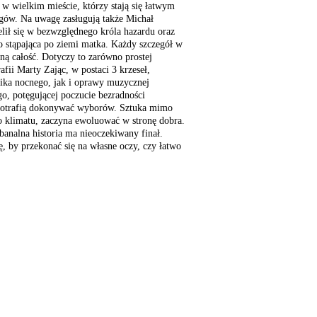
 w wielkim mieście, którzy stają się łatwym
egów. Na uwagę zasługują także Michał
elił się w bezwzględnego króla hazardu oraz
 stąpająca po ziemi matka. Każdy szczegół w
bną całość. Dotyczy to zarówno prostej
afii Marty Zając, w postaci 3 krzeseł,
lika nocnego, jak i oprawy muzycznej
o, potęgującej poczucie bezradności
 potrafią dokonywać wyborów. Sztuka mimo
 klimatu, zaczyna ewoluować w stronę dobra.
banalna historia ma nieoczekiwany finał.
ę, by przekonać się na własne oczy, czy łatwo