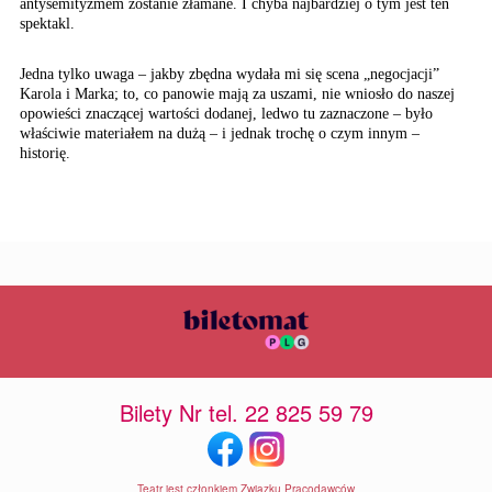
antysemityzmem zostanie złamane. I chyba najbardziej o tym jest ten
spektakl.
Jedna tylko uwaga – jakby zbędna wydała mi się scena „negocjacji”
Karola i Marka; to, co panowie mają za uszami, nie wniosło do naszej
opowieści znaczącej wartości dodanej, ledwo tu zaznaczone – było
właściwie materiałem na dużą – i jednak trochę o czym innym –
historię.
Bilety Nr tel. 22 825 59 79
Teatr jest członkiem Związku Pracodawców