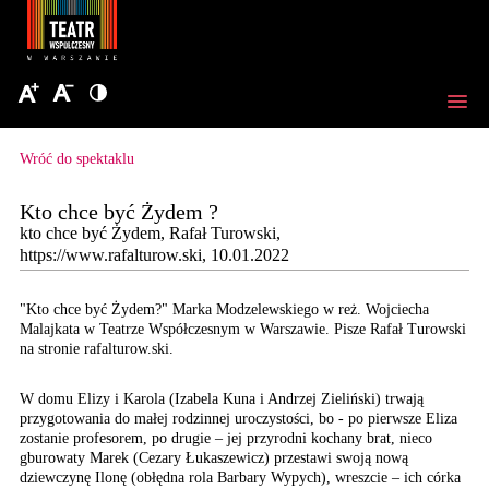
Wróć do spektaklu
Kto chce być Żydem ?
kto chce być Żydem, Rafał Turowski,
https://www.rafalturow.ski, 10.01.2022
"Kto chce być Żydem?" Marka Modzelewskiego w reż. Wojciecha
Malajkata w Teatrze Współczesnym w Warszawie. Pisze Rafał Turowski
na stronie rafalturow.ski.
W domu Elizy i Karola (Izabela Kuna i Andrzej Zieliński) trwają
przygotowania do małej rodzinnej uroczystości, bo - po pierwsze Eliza
zostanie profesorem, po drugie – jej przyrodni kochany brat, nieco
gburowaty Marek (Cezary Łukaszewicz) przestawi swoją nową
dziewczynę Ilonę (obłędna rola Barbary Wypych), wreszcie – ich córka