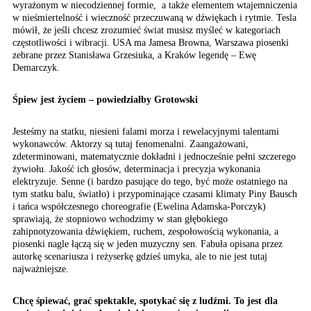
wyrażonym w niecodziennej formie, a także elementem wtajemniczenia
w nieśmiertelność i wieczność przeczuwaną w dźwiękach i rytmie. Tesla
mówił, że jeśli chcesz zrozumieć świat musisz myśleć w kategoriach
częstotliwości i wibracji. USA ma Jamesa Browna, Warszawa piosenki
zebrane przez Stanisława Grzesiuka, a Kraków legendę – Ewę
Demarczyk.
Śpiew jest życiem – powiedziałby Grotowski
Jesteśmy na statku, niesieni falami morza i rewelacyjnymi talentami
wykonawców. Aktorzy są tutaj fenomenalni. Zaangażowani,
zdeterminowani, matematycznie dokładni i jednocześnie pełni szczerego
żywiołu. Jakość ich głosów, determinacja i precyzja wykonania
elektryzuje. Senne (i bardzo pasujące do tego, być może ostatniego na
tym statku balu, światło) i przypominające czasami klimaty Piny Bausch
i tańca współczesnego choreografie (Ewelina Adamska-Porczyk)
sprawiają, że stopniowo wchodzimy w stan głębokiego
zahipnotyzowania dźwiękiem, ruchem, zespołowością wykonania, a
piosenki nagle łączą się w jeden muzyczny sen. Fabuła opisana przez
autorkę scenariusza i reżyserkę gdzieś umyka, ale to nie jest tutaj
najważniejsze.
Chcę śpiewać, grać spektakle,
spotykać się z ludźmi.
To jest dla