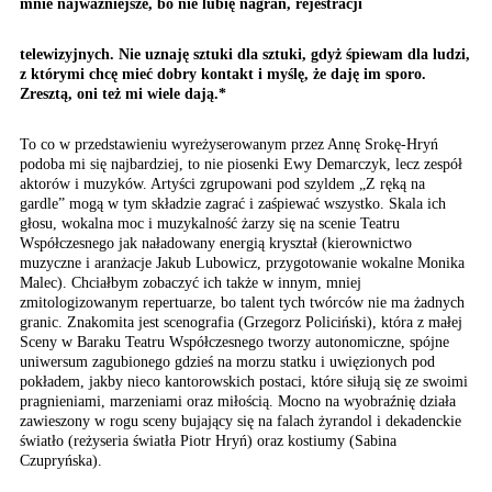
mnie najważniejsze,
bo nie lubię nagrań, rejestracji
telewizyjnych. Nie uznaję sztuki dla sztuki, gdyż śpiewam dla ludzi,
z którymi chcę mieć dobry kontakt i myślę, że daję im sporo.
Zresztą, oni też mi wiele dają.*
To co w przedstawieniu wyreżyserowanym przez Annę Srokę-Hryń
podoba mi się najbardziej, to nie piosenki Ewy Demarczyk, lecz zespół
aktorów i muzyków. Artyści zgrupowani pod szyldem „Z ręką na
gardle” mogą w tym składzie zagrać i zaśpiewać wszystko. Skala ich
głosu, wokalna moc i muzykalność żarzy się na scenie Teatru
Współczesnego jak naładowany energią kryształ (kierownictwo
muzyczne i aranżacje Jakub Lubowicz, przygotowanie wokalne Monika
Malec). Chciałbym zobaczyć ich także w innym, mniej
zmitologizowanym repertuarze, bo talent tych twórców nie ma żadnych
granic. Znakomita jest scenografia (Grzegorz Policiński), która z małej
Sceny w Baraku Teatru Współczesnego tworzy autonomiczne, spójne
uniwersum zagubionego gdzieś na morzu statku i uwięzionych pod
pokładem, jakby nieco kantorowskich postaci, które siłują się ze swoimi
pragnieniami, marzeniami oraz miłością. Mocno na wyobraźnię działa
zawieszony w rogu sceny bujający się na falach żyrandol i dekadenckie
światło (reżyseria światła Piotr Hryń) oraz kostiumy (Sabina
Czupryńska).