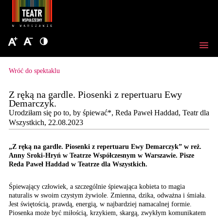
Wróć do spektaklu
Z ręką na gardle. Piosenki z repertuaru Ewy
Demarczyk.
Urodziłam się po to, by śpiewać*, Reda Paweł Haddad, Teatr dla
Wszystkich, 22.08.2023
„Z ręką na gardle. Piosenki z repertuaru Ewy Demarczyk” w reż.
Anny Sroki-Hryń w Teatrze Współczesnym w Warszawie. Pisze
Reda Paweł Haddad w Teatrze dla Wszystkich.
Śpiewający człowiek, a szczególnie śpiewająca kobieta to magia
naturalis w swoim czystym żywiole. Zmienna, dzika, odważna i śmiała.
Jest świętością, prawdą, energią, w najbardziej namacalnej formie.
Piosenka może być miłością, krzykiem, skargą, zwykłym komunikatem