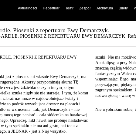
Aktualności
Repertuar
Teatr
Zespół
Archiwum
Bilety
V
ardle. Piosenki z repertuaru Ewy Demarczyk.
RDLE. PIOSENKI Z REPERTUARU EWY DEMARCZYK, Rafał Turows
RDLE. PIOSENKI Z REPERTUARU EWY
sztuki. Nie ma możliwoś
Apokalipsy, a przy Nah
znaczną częścią widown
fantastycznym Walcu cz
takl jest z piosenkami właśnie Ewy Demarczyk, ma
wspominając. Ergo, ma
drugorzędne. Aktorzy przypominają akurat TĘ
porywającym, pięknym
ale rzecz jest ździebko o czym innym, o tym
zagranym spektaklem, k
ielka sztuka nigdy się nie starzeje. I tym, że komu
nadwerężoną - wiarę w 
en zabrać nas może w najdowolniejsze światy i
ędzie to podróż wywołująca dreszcz na plecach i
dło ze wzruszenia. Tak, jak Demarczyk i – nie
Nie wyobrażam sobie, ż
łą mocą tego napisać – cała siódemka na barakowej
nego. Uprzedzę, nikt nawet nie próbuje naśladować
w tym spektaklu nie ma ani gestu, ani tonu z
ego, a JEDNAK - jest z Niej wszystko.