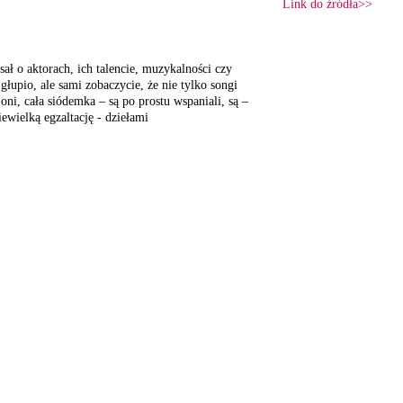
Link do źródła>>
sał o aktorach,
ich talencie, muzykalności
czy
głupio, ale sami zobaczycie,
że nie tylko songi
 oni, cała siódemka
– są po prostu wspaniali,
są –
iewielką
egzaltację - dziełami