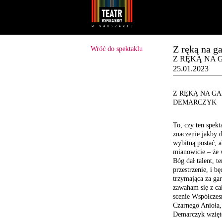
Youtube
Facebook
Z ręką na g
Wróć do spektaklu
Z RĘKĄ NA GA
25.01.2023
Z RĘKĄ NA GA
DEMARCZYK
To, czy ten spek
znaczenie jakby 
wybitną postać, 
mianowicie – że w
Bóg dał talent, t
przestrzenie, i b
trzymająca za gar
zawaham się z ca
scenie Współczes
Czarnego Anioła, 
Demarczyk wzięt