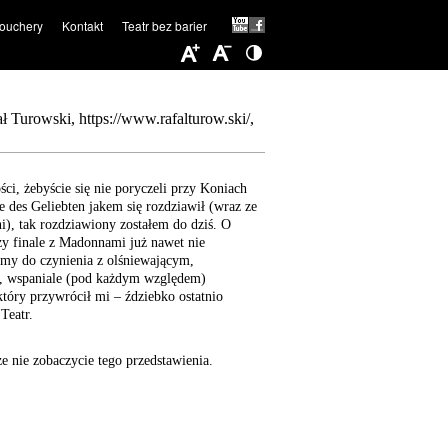
ouchery
Kontakt
Teatr bez barier
ki, https://www.rafalturow.ski/,
ci, żebyście się nie poryczeli przy Koniach
e des Geliebten jakem się rozdziawił (wraz ze
i), tak rozdziawiony zostałem do dziś. O
y finale z Madonnami już nawet nie
my do czynienia z olśniewającym,
, wspaniale (pod każdym względem)
tóry przywrócił mi – ździebko ostatnio
Teatr.
e nie zobaczycie tego przedstawienia.