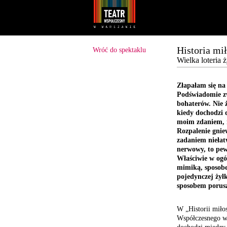
Youtube
Facebook
Historia mi
Wróć do spektaklu
Wielka loteria 
Złapałam się na 
Podświadomie zw
bohaterów. Nie 
kiedy dochodzi 
moim zdaniem, n
Rozpalenie gniew
zadaniem niełat
nerwowy, to pew
Właściwie w ogól
mimiką, sposob
pojedynczej żył
sposobem porusz
W „Historii miło
Współczesnego w