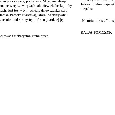
dku porysowane, podrapane. Skórzana zbroja
Jednak finalnie najwięk
hotane wnętrza w ryzach, ale niewiele brakuje, by
niepełna.
wach. Jest też w tym świecie dziewczynka Kaja
tantka Barbara Biardzka), którą los skrzywdził
zuceniem od strony tej, która najbardziej jej
„Historia miłosna” to s
KATJA TOMCZYK
awurowo
i z charyzmą grana przez