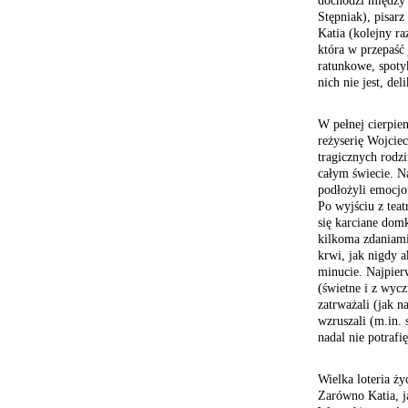
dochodzi między 
Stępniak), pisarz
Katia (kolejny r
która w przepaść
ratunkowe, spoty
nich nie jest, de
W pełnej cierpien
reżyserię Wojciec
tragicznych rodz
całym świecie. N
podłożyli emocjo
Po wyjściu z teat
się karciane dom
kilkoma zdaniami
krwi, jak nigdy a
minucie. Najpier
(świetne i z wyc
zatrważali (jak n
wzruszali (m.in. 
nadal nie potrafi
Wielka loteria ży
Zarówno Katia, ja