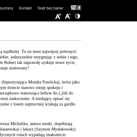
ouchery
Kontakt
Teatr bez barier
ą najdłużej. To on musi najwięcej poświęcić.
ebie, jednocześnie rezygnując z siebie i tego,
że Robert tak naprawdę zyskuje nowe życie,
zostaje uratowany?
 (hipnotyzująca Monika Pawlicka), która jako
m świecie stanowi ostoję spokoju i
 początkowo stanowiąca ledwie tło („Idź do
ynosi zaskoczenie. A niedający opisać się
enie z losem najmocniej ściskają za gardło.
exisa Michalika, autora sztuki, dopełniają
ilaszewska) i lekarz (Szymon Mysłakowski).
dycznych rolach wypadają znakomicie.