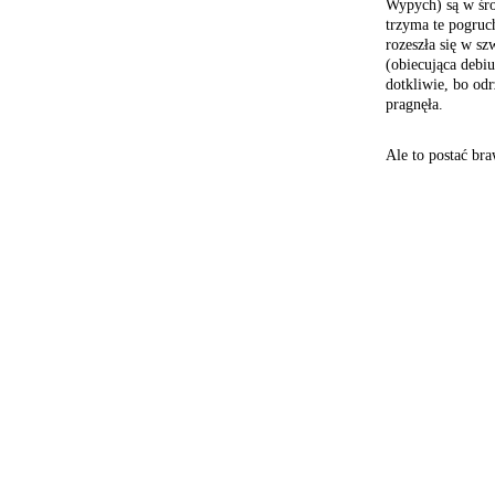
Wypych) są w śro
trzyma te pogruc
rozeszła się w sz
(obiecująca debiu
dotkliwie, bo odr
pragnęła.
Ale to postać br