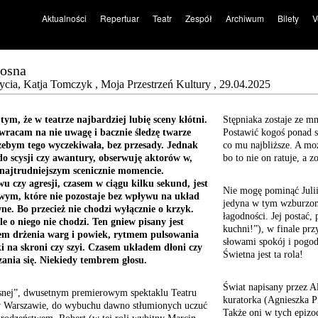
Aktualności
Repertuar
Teatr
Zespół
Archiwum
Bilety
V
łosna
życia, Katja Tomczyk , Moja Przestrzeń Kultury , 29.04.2025
tym, że w teatrze najbardziej lubię sceny kłótni.
Stępniaka zostaje ze mn
racam na nie uwagę i bacznie śledzę twarze
Postawić kogoś ponad si
żebym tego wyczekiwała, bez przesady. Jednak
co mu najbliższe. A mo
do scysji czy awantury, obserwuję aktorów w,
bo to nie on ratuje, a 
ajtrudniejszym scenicznie momencie.
u czy agresji, czasem w ciągu kilku sekund, jest
Nie mogę pominąć Julii
wym, które nie pozostaje bez wpływu na układ
jedyna w tym wzburzony
ne. Bo przecież nie chodzi wyłącznie o krzyk.
łagodności. Jej postać,
e o niego nie chodzi. Ten gniew pisany jest
kuchni!”), w finale prz
em drżenia warg i powiek, rytmem pulsowania
słowami spokój i pogodz
ki na skroni czy szyi. Czasem układem dłoni czy
Świetna jest ta rola!
ania się. Niekiedy tembrem głosu.
Świat napisany przez Al
snej”, dwusetnym premierowym spektaklu Teatru
kuratorka (Agnieszka P
 Warszawie, do wybuchu dawno stłumionych uczuć
Także oni w tych epizo