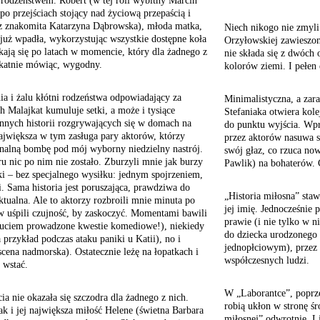
rodzeństwem. Robert (w tej roli wybitny Marcin
 po przejściach stojący nad życiową przepaścią i
az znakomita Katarzyna Dąbrowska), młoda matka,
Niech nikogo nie zmyli
 już wpadła, wykorzystując wszystkie dostępne koła
Orzyłowskiej zawieszon
kają się po latach w momencie, który dla żadnego z
nie składa się z dwóch 
likatnie mówiąc, wygodny.
kolorów ziemi. I pełen
ia i żalu kłótni rodzeństwa odpowiadający za
Minimalistyczna, a zar
h Malajkat kumuluje setki, a może i tysiące
Stefaniaka otwiera kole
innych historii rozgrywających się w domach na
do punktu wyjścia. Wpr
ajwiększa w tym zasługa pary aktorów, którzy
przez aktorów nasuwa 
nalną bombę pod mój wyborny niedzielny nastrój.
swój głaz, co rzuca now
ru nic po nim nie zostało. Zburzyli mnie jak burzy
Pawlik) na bohaterów. C
ki – bez specjalnego wysiłku: jednym spojrzeniem,
. Sama historia jest poruszająca, prawdziwa do
„Historia miłosna” staw
ktualna. Ale to aktorzy rozbroili mnie minuta po
jej imię. Jednocześnie 
w uśpili czujność, by zaskoczyć. Momentami bawili
prawie (i nie tylko w 
zuciem prowadzone kwestie komediowe!), niekiedy
do dziecka urodzonego
a przykład podczas ataku paniki u Katii), no i
jednopłciowym), przez
scena nadmorska). Ostatecznie leżę na łopatkach i
współczesnych ludzi.
ę wstać.
W „Laborantce”, poprz
cia nie okazała się szczodra dla żadnego z nich.
robią ukłon w stronę ś
k i jej największa miłość Helene (świetna Barbara
miłosnej” odwrotnie. L