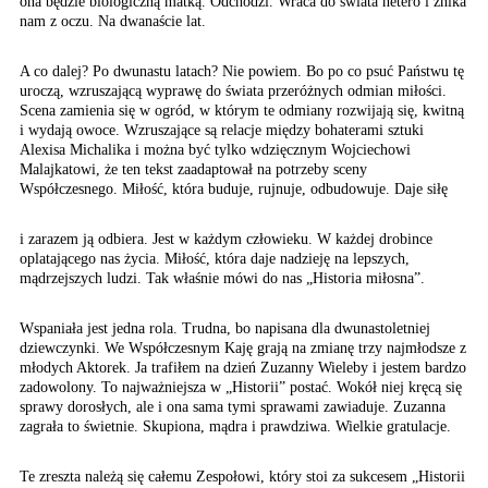
ona będzie biologiczną matką. Odchodzi. Wraca do świata hetero i znika
nam z oczu. Na dwanaście lat.
A co dalej? Po dwunastu
latach? Nie powiem. Bo
po co psuć Państwu tę
uroczą, wzruszającą wyprawę
do świata przeróżnych
odmian miłości.
Scena
zamienia się w ogród,
w którym te odmiany rozwijają
się, kwitną
i wydają owoce.
Wzruszające są relacje
między bohaterami sztuki
Alexisa Michalika i można
być tylko wdzięcznym Wojciechowi
Malajkatowi, że ten tekst
zaadaptował na potrzeby
sceny
Współczesnego. Miłość,
która buduje, rujnuje,
odbudowuje. Daje siłę
i zarazem ją odbiera. Jest w każdym człowieku. W każdej drobince
oplatającego nas życia. Miłość, która daje nadzieję na lepszych,
mądrzejszych ludzi. Tak właśnie mówi do nas „Historia miłosna”.
Wspaniała jest jedna rola. Trudna, bo napisana dla dwunastoletniej
dziewczynki. We Współczesnym Kaję grają na zmianę trzy najmłodsze z
młodych Aktorek. Ja trafiłem na dzień Zuzanny Wieleby i jestem bardzo
zadowolony. To najważniejsza w „Historii” postać. Wokół niej kręcą się
sprawy dorosłych, ale i ona sama tymi sprawami zawiaduje. Zuzanna
zagrała to świetnie. Skupiona, mądra i prawdziwa. Wielkie gratulacje.
Te zreszta należą się całemu Zespołowi, który stoi za sukcesem „Historii