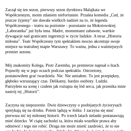
Zaczął się ten sezon, pierwszy sezon dyrektora Malajkata we
Współczesnym, moim zdaniem niefortunnie. Przaśna komedia „Cud, że
jeszcze żyjemy” nie dawała wielkich nadziei na to, że legenda
Współczesnego - teatru na poziomie - pozostanie na Mokotowskiej.
„Laborantka” już była inna. Madre, momentami zabawne, wartkie
dywagacje nad granicami ingerencji w życie ludzkie. A teraz „Historia
miłosna”. Teatr Współczesny tym spektaklem mocno akcentuje swoje
miejsce na teatralnej mapie Warszawy. To ważna, jedna z ważniejszych
premier sezonu.
Mój znakomity Kolega, Piotr Zaremba, po premierze napisał o łzach.
Pojawiły się w jego oczach podczas spektaklu. Ostrzeżony,
postanowiłem grać twardziela. Nie. Nie umiałem. To jest przepiękny,
głęboko wzruszający czas. Delikatny, bardzo osobisty. Ludzki.
Patrzyłem na scenę i czułem jak roztapia się lód serca, jak przenika mnie
nastrój tej „Historii”.
Zaczyna się niepozornie. Dwie dziewczyny o poobijanych życiorysach
spotykają się na drinku. Potem lądują w łóżku. I zaczyna się snuć
pierwsza nić tej miłosnej historii. Po trzech latach sielanki postanawiają
mieć dziecko. W ciążę zachodzi ta, która miała wszelkie prawa aby
odmówić i tego nie robić. Druga nie może znieść zazdrości, że to nie