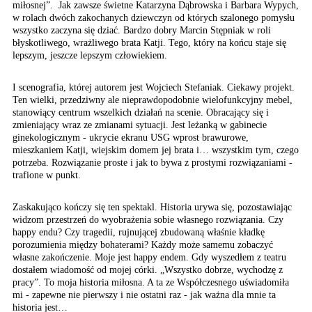
miłosnej”. Jak zawsze świetne Katarzyna Dąbrowska i Barbara Wypych,
w rolach dwóch zakochanych dziewczyn od których szalonego pomysłu
wszystko zaczyna się dziać. Bardzo dobry Marcin Stępniak w roli
błyskotliwego, wrażliwego brata Katji. Tego, który na końcu staje się
lepszym, jeszcze lepszym człowiekiem.
I scenografia, której autorem jest Wojciech Stefaniak. Ciekawy projekt.
Ten wielki, przedziwny ale nieprawdopodobnie wielofunkcyjny mebel,
stanowiący centrum wszelkich działań na scenie. Obracający się i
zmieniający wraz ze zmianami sytuacji. Jest leżanką w gabinecie
ginekologicznym - ukrycie ekranu USG wprost brawurowe,
mieszkaniem Katji, wiejskim domem jej brata i… wszystkim tym, czego
potrzeba. Rozwiązanie proste i jak to bywa z prostymi rozwiązaniami -
trafione w punkt.
Zaskakująco kończy się ten spektakl. Historia urywa się, pozostawiając
widzom przestrzeń do wyobrażenia sobie własnego rozwiązania. Czy
happy endu? Czy tragedii, rujnującej zbudowaną właśnie kładkę
porozumienia między bohaterami? Każdy może samemu zobaczyć
własne zakończenie. Moje jest happy endem. Gdy wyszedłem z teatru
dostałem wiadomość od mojej córki. „Wszystko dobrze, wychodzę z
pracy”. To moja historia miłosna. A ta ze Współczesnego uświadomiła
mi - zapewne nie pierwszy i nie ostatni raz - jak ważna dla mnie ta
historia jest…