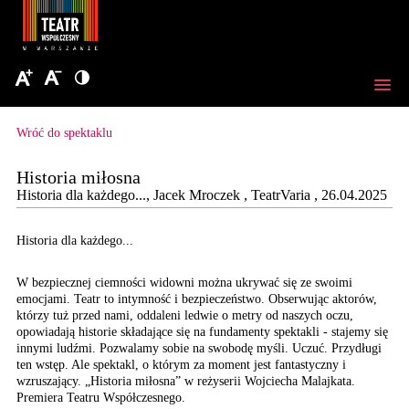
Wróć do spektaklu
Historia miłosna
Historia dla każdego..., Jacek Mroczek , TeatrVaria , 26.04.2025
Historia dla każdego...
W bezpiecznej ciemności widowni można ukrywać się ze swoimi
emocjami. Teatr to intymność i bezpieczeństwo. Obserwując aktorów,
którzy tuż przed nami, oddaleni ledwie o metry od naszych oczu,
opowiadają historie składające się na fundamenty spektakli - stajemy się
innymi ludźmi. Pozwalamy sobie na swobodę myśli. Uczuć. Przydługi
ten wstęp. Ale spektakl, o którym za moment jest fantastyczny i
wzruszający. „Historia miłosna” w reżyserii Wojciecha Malajkata.
Premiera Teatru Współczesnego.