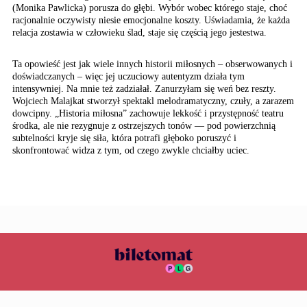
(Monika Pawlicka) porusza do głębi. Wybór wobec którego staje, choć
racjonalnie oczywisty niesie emocjonalne koszty. Uświadamia, że każda
relacja zostawia w człowieku ślad, staje się częścią jego jestestwa.
Ta opowieść jest jak wiele innych historii miłosnych – obserwowanych i
doświadczanych – więc jej uczuciowy autentyzm działa tym
intensywniej. Na mnie też zadziałał. Zanurzyłam się weń bez reszty.
Wojciech Malajkat stworzył spektakl melodramatyczny, czuły, a zarazem
dowcipny. „Historia miłosna” zachowuje lekkość i przystępność teatru
środka, ale nie rezygnuje z ostrzejszych tonów — pod powierzchnią
subtelności kryje się siła, która potrafi głęboko poruszyć i
skonfrontować widza z tym, od czego zwykle chciałby uciec.