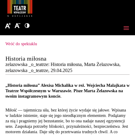
Wróć do spektaklu
Historia miłosna
zelazowska _o_teatrze: Historia miłosna, Marta Żelazowska,
zelazowska _o_teatrze, 29.04.2025
„Historia miłosna” Alexisa Michalika w reż. Wojciecha Malajkata w
Teatrze Współczesnym w Warszawie. Pisze Marta Żelazowska na
swoim instagramowym koncie.
Miłość — tajemnicza siła, bez której życie wydaje się jałowe. Wpisana
w ludzkie istnienie, staje się jego nieodłącznym elementem. Podążamy
za nią i pragniemy jej bezustannie, bo to ona nadaje naszej egzystencji
sens. Zaspokaja potrzeby bliskości, przynależności, bezpieczeństwa. Jest
motorem działania. Daje siłę do przetrwania trudnych chwil. A co