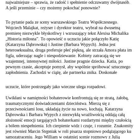
najważniejsze – sprawia, że radość i spełnienie odczuwamy dwójnasób.
A jeśli przeminie – czy możemy pokochać ponownie?
To pytanie pada ze sceny
warszawskiego Teatru Współczesnego.
Wojciech Malajkat, reżyser
i dyrektor teatru, wybrał
na dwusetną
premierę niezwykle
błyskotliwy i wzruszający
tekst Alexisa Michalika
„Historia miłosna”. To
opowieść o uczuciu jakie
połączyło Katię
(Katarzyna
Dąbrowska) i Justine (Barbara
Wypych). Jedna jest
heteroseksualna,
druga preferuje płeć piękną,
ale strzała Amora płata
im
figla, uderzając nagle
i niespodziewanie. Kobiety
zatracają się we
wzajemnej,
intensywnej miłości. Justine
pragnie dziecka. Katia,
po
pewnym czasie, akceptuje
pomysł, aby wspólnie spróbować
sztucznego
zapłodnienia.
Zachodzi w ciążę, ale
partnerka znika. Doskonałe
uczucie, które postrzegały jako wieczne ulega rozpadowi.
Uwikłani w namiętności bohaterowie konfrontują się ze stratą, żałobą,
traumatycznymi doświadczeniami dzieciństwa. Mierzą się z
przeciwnościami losu, układają życie na nowo, kochają. Katarzyna
Dąbrowska i Barbara Wypych z niezwykłą wrażliwością oddają całą
złożoność emocji targających bohaterkami rozdartymi między czułością
a bólem niespełnienia. Ich cierpienie widz i czuje, i rozumie. Znakomity
jest również Marcin Stępniak w roli pisarza stopniowo podążającego ku
samozatraceniu. Jego William w ostatniej scenie rozmowy z Julią