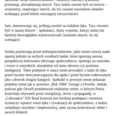
protestują, uświadamiają
innych. Tacy ludzie zawsze
byli na świecie –
wizjonerzy,
inspirujący innych, ale
też czasami nawiedzeni
idealiści
uciekający przed
bólem otaczającej rzeczywistości.
Inni, dostosowując się, próbują zarobić na ludzkim lęku. Tacy również
byli w naszej historii – spekulanci, hieny wojenne, którzy mniej lub
bardziej bezwzględnie wykorzystywali cierpienie innych, by się
wzbogacić.
Sztuka przestrzega przed niebezpieczeństwem, jakie niesie rozwój nauki
opartej jedynie na suchych wynikach badań, które ignorują szerszą
perspektywę budowania zdrowego społeczeństwa, opartego na szacunku
i trosce o wszystkich, niezależnie od stanu zdrowia czy poziomu
inteligencji. Takie podejście w nauce może prowadzić u ludzi do lęku
przed byciem niewystarczającym dla ogółu i przed byciem traktowanym
jako człowiek drugiej kategorii. Spektakl w pewnym sensie pokazuje
podobny temat jak w powieści „Rok 1984” George’a Orwella. Jednak,
podczas gdy Orwell przedstawiał totalitarny reżim, w którym Partia
kontroluje obywateli przez inwigilację, terror i propagandę, w
„Laborantce” Elli Road kontrola jest bardziej podstępna i misterna:
wystarczy wpuścić wirus lęku i rywalizacji do społeczeństwa, a ludzie,
owładnięci strachem i niepewnością, sami zaczną kontrolować siebie i
swoich bliskich.