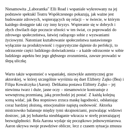
Niesamowita „Laborantka” Elli Road i wspaniale wykreowany na jej
podstawie spektakl Teatru Współczesnego pokazują, jak ważne jest
budowanie zdrowych, wspierających się relacji – w świecie, w którym
każdego dosięgnie taki czy inny kryzys. Wspieranie się w dobrych i
złych chwilach daje poczucie ufności w ten świat, co poprowadzi do
zdrowego społeczeństwa, łatwiej radzącego sobie z wyzwaniami
życiowymi. Natomiast kształtowanie społeczeństwa nastawionego
wyłącznie na produktywność i rygorystyczne dążenie do perfekcji, to
odrzucenie części ludzkiego doświadczenia – a każde odrzucenie w sobie
ludzkiego aspektu bez jego głębszego zrozumienia, zawsze prowadzi w
ślepą uliczkę.
Warto także wspomnieć o wspaniałej, niezwykle autentycznej grze
aktorskiej, w której szczególnie wyróżnia się duet Elżbiety Zajko (Bea) i
Filipa Kowalczyka (Aaron). Delikatna postawa Elżbiety Zajko – jej
niewinna twarz i duże, jasne oczy – niesamowicie kontrastuje z
wewnętrzną przemianą, jaką przechodzi jej postać. Z każdą kolejną
sceną widać, jak Bea stopniowo zrzuca maskę łagodności, odsłaniając
coraz bardziej złożoną, emocjonalnie napiętą osobowość. Aktorka
mistrzowsko balansuje między tymi skrajnościami, pozwalając widzowi
dostrzec, jak jej bohaterka nieubłaganie wkracza w strefę przerażającej
bezwzględności. Rola Aarona wydaje się początkowo jednowymiarowa.
Aaron ukrywa swoje prawdziwe oblicze, lecz z czasem sytuacja zmusza