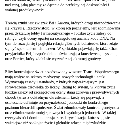
nad ceną, jaką płacimy za dążenie do perfekcyjnej doskonałości i
szalonej produktywności.
Treścią sztuki jest związek Bei i Aarona, których drogi niespodziewanie
się krzyżują. Rzeczywistość, w której ich poznajemy, jest zdominowana
przez dyktaturę lobby farmaceutycznego – ludzkie życie zależy od
ratingu, czyli oceny opartej na szczegółowej analizie kodu DNA. Na
tym tle rozwija się i pogłębia relacja głównych bohaterów, która zdaje
się być spełnieniem ich marzeń. W spektaklu pojawiają się także Char,
przyjaciółka Bei, bezpośrednio doświadczająca konsekwencji systemu,
oraz Portier, który zdołał się wyrwać z tej okrutnej gonitwy.
Elity kontrolujące świat przedstawiony w sztuce Teatru Współczesnego
mają wpływ na sektory medycyny, nowych technologii i nauki.
Wyznaczają zasady i standardy, z których najważniejszym jest
sprowadzenie człowieka do liczby. Rating to system, w którym życie
ludzkie zależy od szczegółowej oceny stanu zdrowia i przewidywanych
chorób (wraz z dokładnym określeniem, kiedy się pojawią), a
ostatecznie definiuje on przynależność jednostki do konkretnego
poziomu hierarchii społeczne. Świat zdominowały kontrola genetyczna
oraz eliminowanie mniej sprawnych i wydolnych jednostek. W takiej
rzeczywistości dominuje presja, stres i rywalizacja, które stają się
ważniejsze niż spokojne życie i głębokie relacje międzyludzkie.