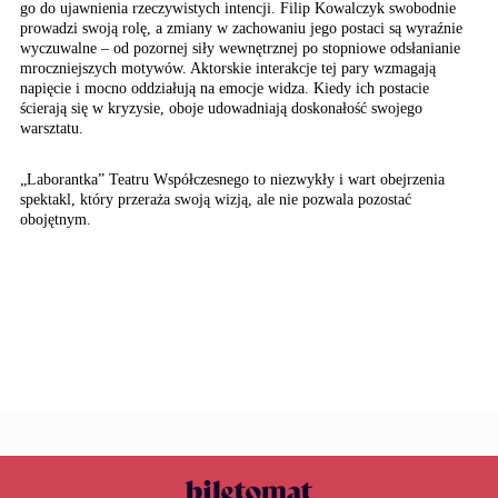
go do ujawnienia rzeczywistych intencji. Filip Kowalczyk swobodnie
prowadzi swoją rolę, a zmiany w zachowaniu jego postaci są wyraźnie
wyczuwalne – od pozornej siły wewnętrznej po stopniowe odsłanianie
mroczniejszych motywów. Aktorskie interakcje tej pary wzmagają
napięcie i mocno oddziałują na emocje widza. Kiedy ich postacie
ścierają się w kryzysie, oboje udowadniają doskonałość swojego
warsztatu.
„Laborantka” Teatru Współczesnego to niezwykły i wart obejrzenia
spektakl, który przeraża swoją wizją, ale nie pozwala pozostać
obojętnym.