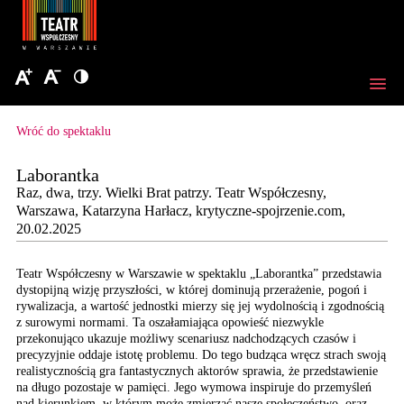
Wróć do spektaklu
Laborantka
Raz, dwa, trzy. Wielki Brat patrzy. Teatr Współczesny,
Warszawa, Katarzyna Harłacz, krytyczne-spojrzenie.com,
20.02.2025
Teatr Współczesny w Warszawie w spektaklu „Laborantka” przedstawia
dystopijną wizję przyszłości, w której dominują przerażenie, pogoń i
rywalizacja, a wartość jednostki mierzy się jej wydolnością i zgodnością
z surowymi normami. Ta oszałamiająca opowieść niezwykle
przekonująco ukazuje możliwy scenariusz nadchodzących czasów i
precyzyjnie oddaje istotę problemu. Do tego budząca wręcz strach swoją
realistycznością gra fantastycznych aktorów sprawia, że przedstawienie
na długo pozostaje w pamięci. Jego wymowa inspiruje do przemyśleń
nad kierunkiem, w którym może zmierzać nasze społeczeństwo, oraz