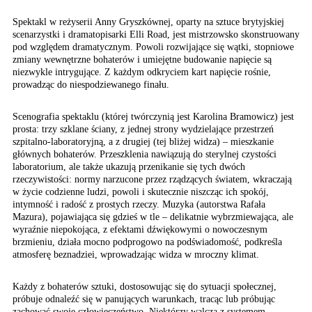
Spektakl w reżyserii Anny Gryszkównej, oparty na sztuce brytyjskiej
scenarzystki i dramatopisarki Elli Road, jest mistrzowsko skonstruowany
pod względem dramatycznym. Powoli rozwijające się wątki, stopniowe
zmiany wewnętrzne bohaterów i umiejętne budowanie napięcie są
niezwykle intrygujące. Z każdym odkryciem kart napięcie rośnie,
prowadząc do niespodziewanego finału.
Scenografia spektaklu (której twórczynią jest Karolina Bramowicz) jest
prosta: trzy szklane ściany, z jednej strony wydzielające przestrzeń
szpitalno-laboratoryjną, a z drugiej (tej bliżej widza) – mieszkanie
głównych bohaterów. Przeszklenia nawiązują do sterylnej czystości
laboratorium, ale także ukazują przenikanie się tych dwóch
rzeczywistości: normy narzucone przez rządzących światem, wkraczają
w życie codzienne ludzi, powoli i skutecznie niszcząc ich spokój,
intymność i radość z prostych rzeczy. Muzyka (autorstwa Rafała
Mazura), pojawiająca się gdzieś w tle – delikatnie wybrzmiewająca, ale
wyraźnie niepokojąca, z efektami dźwiękowymi o nowoczesnym
brzmieniu, działa mocno podprogowo na podświadomość, podkreśla
atmosferę beznadziei, wprowadzając widza w mroczny klimat.
Każdy z bohaterów sztuki,
dostosowując się do sytuacji
społecznej,
próbuje odnaleźć
się w panujących warunkach,
tracąc lub próbując
zachować
swoje człowieczeństwo.
Niektórzy walczą z systemem,