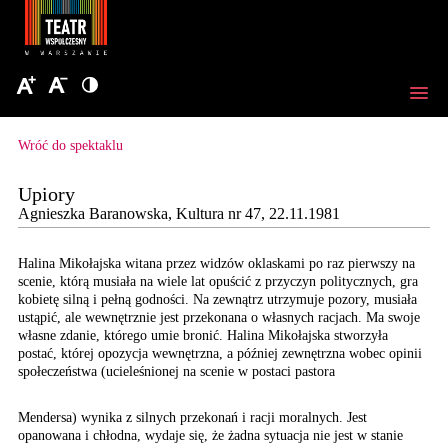
Wróć do spektaklu
Upiory
Agnieszka Baranowska, Kultura nr 47, 22.11.1981
Halina Mikołajska witana
przez widzów oklaskami
po raz pierwszy na
scenie,
którą musiała na wiele
lat opuścić z przyczyn
politycznych, gra
kobietę
silną i pełną godności.
Na zewnątrz utrzymuje
pozory, musiała
ustąpić,
ale wewnętrznie jest przekonana
o własnych racjach. Ma
swoje
własne zdanie, którego
umie bronić. Halina Mikołajska
stworzyła
postać, której
opozycja wewnętrzna, a
później zewnętrzna wobec
opinii
społeczeństwa (ucieleśnionej
na scenie w postaci pastora
Mendersa) wynika z silnych przekonań i racji moralnych. Jest
opanowana i chłodna, wydaje się, że żadna sytuacja nie jest w stanie