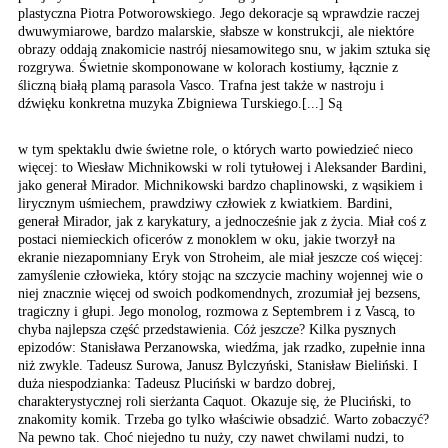
plastyczna
Piotra Potworowskiego.
Jego dekoracje są wprawdzie
raczej
dwuwymiarowe, bardzo
malarskie, słabsze w konstrukcji,
ale niektóre
obrazy oddają
znakomicie nastrój niesamowitego
snu, w jakim sztuka się
rozgrywa. Świetnie skomponowane
w kolorach kostiumy, łącznie
z
śliczną białą plamą
parasola Vasco. Trafna
jest także w nastroju
i
dźwięku konkretna muzyka
Zbigniewa Turskiego.[...] Są
w tym spektaklu dwie świetne role, o których warto powiedzieć nieco
więcej: to Wiesław Michnikowski w roli tytułowej i Aleksander Bardini,
jako generał Mirador. Michnikowski bardzo chaplinowski, z wąsikiem i
lirycznym uśmiechem, prawdziwy człowiek z kwiatkiem. Bardini,
generał Mirador, jak z karykatury, a jednocześnie jak z życia. Miał coś z
postaci niemieckich oficerów z monoklem w oku, jakie tworzył na
ekranie niezapomniany Eryk von Stroheim, ale miał jeszcze coś więcej:
zamyślenie człowieka, który stojąc na szczycie machiny wojennej wie o
niej znacznie więcej od swoich podkomendnych, zrozumiał jej bezsens,
tragiczny i głupi. Jego monolog, rozmowa z Septembrem i z Vascą, to
chyba najlepsza część przedstawienia. Cóż jeszcze? Kilka pysznych
epizodów: Stanisława Perzanowska, wiedźma, jak rzadko, zupełnie inna
niż zwykle. Tadeusz Surowa, Janusz Bylczyński, Stanisław Bieliński. I
duża niespodzianka: Tadeusz Pluciński w bardzo dobrej,
charakterystycznej roli sierżanta Caquot. Okazuje się, że Pluciński, to
znakomity komik. Trzeba go tylko właściwie obsadzić. Warto zobaczyć?
Na pewno tak. Choć niejedno tu nuży, czy nawet chwilami nudzi, to