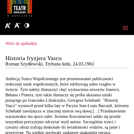
Wróć do spektaklu
Historia fryzjera Vasco
Roman Szydłowski, Trybuna ludu, 24.03.1961
Ambicją Teatru Współczesnego
jest prezentowanie publiczności
stołecznej sztuk współczesnych,
które zdobywają sobie
rozgłos w
świecie. Tym
należy tłumaczyć chęć
wystawienia utworów Ionesco,
Behana i Pintera, tym
także tłumaczy się próba
ukazania sztuki
piszącego
po francusku Libańczyka,
Georgesa Schehadé. "Historię
Vasco" wystawił przed
kilku laty w Paryżu Jean-Louis
Barrault, któremu
Schehadé
zawdzięcza w znacznej
mierze swą sławę.[...] Przedstawienie
warszawskie ma sporo zalet.
Jerzemu Kreczmarowi udało
się przede
wszystkim precyzyjnie
odczytać myśl autora.
Szczególnie trzeci i
czwarty
obraz trafiają doskonale
do świadomości widzów,
są jasne i
przejrzyste.
Na wielkie pochwały zasługuje
znakomita oprawa