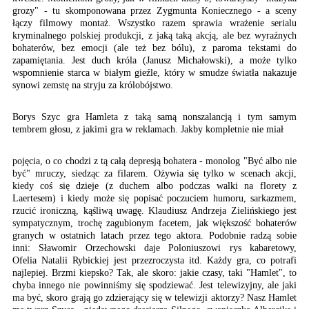
grozy" - tu skomponowana przez Zygmunta Koniecznego - a sceny
łączy filmowy montaż. Wszystko razem sprawia wrażenie serialu
kryminalnego polskiej produkcji, z jaką taką akcją, ale bez wyraźnych
bohaterów, bez emocji (ale też bez bólu), z paroma tekstami do
zapamiętania. Jest duch króla (Janusz Michałowski), a może tylko
wspomnienie starca w białym gieźle, który w smudze światła nakazuje
synowi zemstę na stryju za królobójstwo.
Borys Szyc gra Hamleta
z taką samą nonszalancją
i tym samym
tembrem głosu,
z jakimi gra w reklamach.
Jakby kompletnie nie miał
pojęcia, o co chodzi z tą całą depresją bohatera - monolog "Być albo nie
być" mruczy, siedząc za filarem. Ożywia się tylko w scenach akcji,
kiedy coś się dzieje (z duchem albo podczas walki na florety z
Laertesem) i kiedy może się popisać poczuciem humoru, sarkazmem,
rzucić ironiczną, kąśliwą uwagę. Klaudiusz Andrzeja Zielińskiego jest
sympatycznym, trochę zagubionym facetem, jak większość bohaterów
granych w ostatnich latach przez tego aktora. Podobnie radzą sobie
inni: Sławomir Orzechowski daje Poloniuszowi rys kabaretowy,
Ofelia Natalii Rybickiej jest przezroczysta itd. Każdy gra, co potrafi
najlepiej. Brzmi kiepsko? Tak, ale skoro: jakie czasy, taki "Hamlet", to
chyba innego nie powinniśmy się spodziewać. Jest telewizyjny, ale jaki
ma być, skoro grają go zdzierający się w telewizji aktorzy? Nasz Hamlet