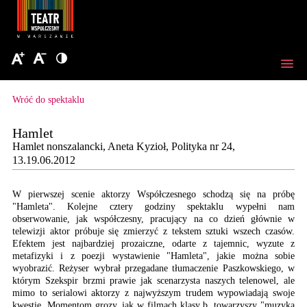
Wróć do spektaklu
Hamlet
Hamlet nonszalancki, Aneta Kyzioł, Polityka nr 24,
13.19.06.2012
W pierwszej scenie aktorzy Współczesnego schodzą się na próbę
"Hamleta". Kolejne cztery godziny spektaklu wypełni nam
obserwowanie, jak współczesny, pracujący na co dzień głównie w
telewizji aktor próbuje się zmierzyć z tekstem sztuki wszech czasów.
Efektem jest najbardziej prozaiczne, odarte z tajemnic, wyzute z
metafizyki i z poezji wystawienie "Hamleta", jakie można sobie
wyobrazić. Reżyser wybrał przegadane tłumaczenie Paszkowskiego, w
którym Szekspir brzmi prawie jak scenarzysta naszych telenowel, ale
mimo to serialowi aktorzy z najwyższym trudem wypowiadają swoje
kwestie. Momentom grozy, jak w filmach klasy b, towarzyszy "muzyka