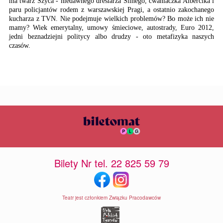
ma twarz Szyca - niedawnego dresiarza Silnego, cwaniaczka Albercika i
paru policjantów rodem z warszawskiej Pragi, a ostatnio zakochanego
kucharza z TVN. Nie podejmuje wielkich problemów? Bo może ich nie
mamy? Wiek emerytalny, umowy śmieciowe, autostrady, Euro 2012,
jedni beznadziejni politycy albo drudzy - oto metafizyka naszych
czasów.
Bilety Nr tel. 22 825 59 79
Teatr jest członkiem Związku Pracodawców