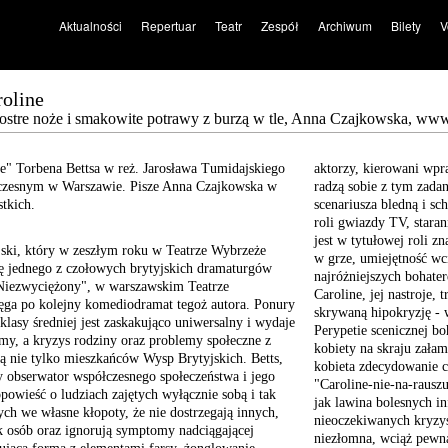
Aktualności
Repertuar
Teatr
Zespół
Archiwum
Bilety
V
oline
ostre noże i smakowite potrawy z burzą w tle, Anna Czajkowska, www.
e" Torbena Bettsa w reż. Jarosława Tumidajskiego
aktorzy, kierowani wpr
czesnym w Warszawie. Pisze Anna Czajkowska w
radzą sobie z tym zada
stkich.
scenariusza bledną i s
roli gwiazdy TV, stara
jest w tytułowej roli z
ski, który w zeszłym roku w Teatrze Wybrzeże
w grze, umiejętność wc
kę jednego z czołowych brytyjskich dramaturgów
najróżniejszych bohate
"Niezwyciężony", w warszawskim Teatrze
Caroline, jej nastroje, 
ga po kolejny komediodramat tegoż autora. Ponury
skrywaną hipokryzję - w
 klasy średniej jest zaskakująco uniwersalny i wydaje
Perypetie scenicznej b
omy, a kryzys rodziny oraz problemy społeczne z
kobiety na skraju zał
ą nie tylko mieszkańców Wysp Brytyjskich. Betts,
kobieta zdecydowanie cz
y obserwator współczesnego społeczeństwa i jego
"Caroline-nie-na-rausz
powieść o ludziach zajętych wyłącznie sobą i tak
jak lawina bolesnych in
ch we własne kłopoty, że nie dostrzegają innych,
nieoczekiwanych kryzys
k osób oraz ignorują symptomy nadciągającej
niezłomna, wciąż pewna 