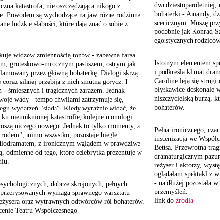
dwudziestoparoletniej,
czna katastrofa, nie oszczędzająca nikogo z
bohaterki - Amandy, d
ne. Powodem są wychodzące na jaw różne rodzinne
scenicznym. Muszę przy
ane ludzkie słabości, które dają znać o sobie z
podobnie jak Konrad S
egoistycznych rodziców 
kuje widzów zmiennością tonów - zabawna farsa
Istotnym elementem spek
lnym, groteskowo-mrocznym pastiszem, ostrym jak
i podkreśla klimat dra
lamowany przez główną bohaterkę. Dialogi skrzą
Caroline leją się strugi
 coraz silniej przebija z nich smutna gorycz. I
błyskawice doskonale w
h - śmiesznych i tragicznych zarazem. Jednak
niszczycielską burzą, k
swoje wady - tempo chwilami zatrzymuje się,
bohaterów.
iegu wydarzeń "siada". Kiedy wyraźnie widać, że
 ku nieuniknionej katastrofie, kolejne monologi
oszą niczego nowego. Jednak to tylko momenty, a
Pełna ironicznego, cz
a rodem", mimo wszystko, pozostaje biegle
inscenizacja we Współc
iodramatem, z ironicznym wglądem w prawdziwe
Bettsa. Przewrotna tra
ą, odmienne od tego, które celebrytka prezentuje w
dramaturgicznym pazur
diu.
reżyser i aktorzy, wyst
oglądałam spektakl z wi
- na dłużej pozostała w
psychologicznych,
dobrze skrojonych, pełnych
przemyśleń.
 przerysowanych
wymaga sprawnego warsztatu
link do
źródła
reżysera
oraz wytrawnych odtwórców
ról bohaterów.
cenie Teatru Współczesnego