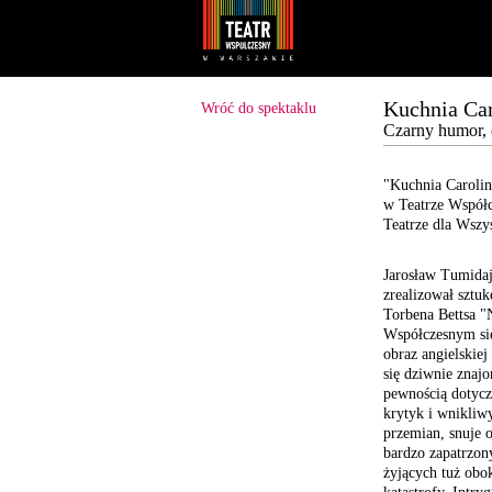
Youtube
Facebook
Kuchnia Car
Wróć do spektaklu
Czarny humor, 
"Kuchnia Carolin
w Teatrze Współ
Teatrze dla Wszy
Jarosław Tumidaj
zrealizował sztu
Torbena Bettsa 
Współczesnym się
obraz angielskiej
się dziwnie znaj
pewnością dotycz
krytyk i wnikliw
przemian, snuje o
bardzo zapatrzony
żyjących tuż obo