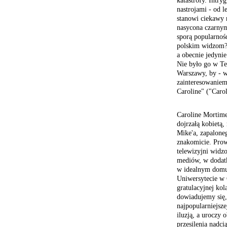
katastrofy. Intry
nastrojami - od l
stanowi ciekawy m
nasycona czarnym
sporą popularnoś
polskim widzom? 
a obecnie jedyni
Nie było go w Te
Warszawy, by - w
zainteresowaniem
Caroline" ("Carol
Caroline Mortimer
dojrzałą kobietą
Mike'a, zapaloneg
znakomicie. Prow
telewizyjni widzo
mediów, w dodatk
w idealnym domu.
Uniwersytecie w 
gratulacyjnej kol
dowiadujemy się, 
najpopularniejsze
iluzją, a uroczy
przesilenia nadci