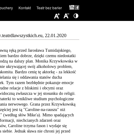
ouchery
Kontakt
Teatr bez barier
teatrdlawszystkich.eu, 22.01.2020
awną ręką przed Jarosława Tumidajskiego,
niem bardzo dobrze, dzięki czemu niedostatki
chodzą na dalszy plan. Monika Krzywkowska w
nnie ukrywającej swój alkoholowy problem,
nakomita. Bardzo cenię tę aktorkę - za lekkość
ielania się i oddawania stanów ducha
rek. Tym razem bezbłędnie pokazuje emocje
trudne relacje z bliskimi i obcymi oraz
idoczną zwłaszcza w jej stosunku do religii.
ohaterki to wnikliwe studium psychologiczne
amania nerwowego. Grana przez Krzywkowską
ęściej jest tą "Caroline-na-rauszu" niż
u" (według słów Mike'a). Mimo spadających
formacji, niechcianych zdarzeń oraz
ów, Caroline trzyma fason i wydaje się
siebie. Jednak sława nie chroni jej przed