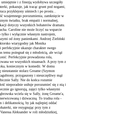
, umiejętnie i z finezją wydobywa szczegóły
terki, pokazuje, jak tracąc grunt pod nogami,
uca przyklejony uśmiech i po prostu...
ść wzajemnego porozumienia, zamknięcie w
nym światku, brak empatii i normalnej,
kacji dotyczy wszystkich bohaterów dramatu.
łucha. Caroline nie może liczyć na wsparcie
 tylko i wyłącznie własnym nastrojem,
dszymi od żony panienkami. Andrzej Zieliński
aktorsko wiarygodny jak Monika
 perfekcyjnie ukazuje charakter swego
zas temu pożegnał się z młodością, ale wciąż
gonić. Perfekcyjnie prowadzona rola,
owana we wszystkich niuansach. A przy tym z
 oka, koniecznym w komedii. W domu
ę nieustannie stolarz Greame (Szymon
zagubiony, przygaszony i nieszczęśliwy mąż
icznie Sally. Nie do końca rozumie
ość nieporadnie usiłuje porozumieć się z nią i
utecznie go ignorują, zajęci tylko własnymi
browska wciela się w Sally, żonę Greame'a,
znerwicowaną i dziwaczną. To trudna rola -
 i delikatnością, by jak najlepiej oddać
haterki, nie rezygnując przy tym z
Vanessa Aleksander w roli młodziutkiej,