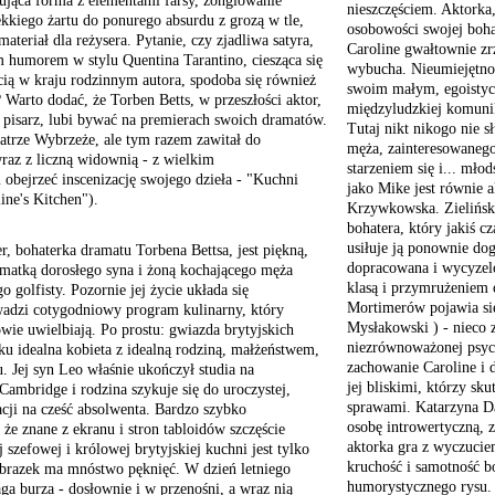
gująca forma z elementami farsy, żonglowanie
nieszczęściem. Aktorka
ekkiego żartu do ponurego absurdu z grozą w tle,
osobowości swojej boha
ateriał dla reżysera. Pytanie, czy zjadliwa satyra,
Caroline gwałtownie zrz
 humorem w stylu Quentina Tarantino, ciesząca się
wybucha. Nieumiejętno
cią w kraju rodzinnym autora, spodoba się również
swoim małym, egoistycz
Warto dodać, że Torben Betts, w przeszłości aktor,
międzyludzkiej komuni
e pisarz, lubi bywać na premierach swoich dramatów.
Tutaj nikt nikogo nie s
atrze Wybrzeże, ale tym razem zawitał do
męża, zainteresowanego
raz z liczną widownią - z wielkim
starzeniem się i... mło
 obejrzeć inscenizację swojego dzieła - "Kuchni
jako Mike jest równie 
ine's Kitchen").
Krzywkowska. Zieliński
bohatera, który jakiś c
usiłuje ją ponownie do
, bohaterka dramatu Torbena Bettsa, jest piękną,
dopracowana i wycyzel
, matką dorosłego syna i żoną kochającego męża
klasą i przymrużeniem
o golfisty. Pozornie jej życie układa się
Mortimerów pojawia si
adzi cotygodniowy program kulinarny, który
Mysłakowski ) - nieco 
wie uwielbiają. Po prostu: gwiazda brytyjskich
niezrównoważonej psych
u idealna kobieta z idealną rodziną, małżeństwem,
zachowanie Caroline i d
 Jej syn Leo właśnie ukończył studia na
jej bliskimi, którzy sk
Cambridge i rodzina szykuje się do uroczystej,
sprawami. Katarzyna Dą
acji na cześć absolwenta. Bardzo szybko
osobę introwertyczną, 
że znane z ekranu i stron tabloidów szczęście
aktorka gra z wyczuciem
j szefowej i królowej brytyjskiej kuchni jest tylko
kruchość i samotność bo
 obrazek ma mnóstwo pęknięć. W dzień letniego
humorystycznego rysu. 
ąga burza - dosłownie i w przenośni, a wraz nią