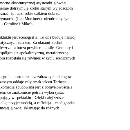
 mocno ekscentrycznej asystentki głównej
zielnie dotrzymuje kroku starym wyjadaczom
znać, że radzi sobie całkiem dobrze,
zymański (Leo Mortimer), nieodrodny syn
- Caroline i Mike'a.
taklu jest scenografia. To ona buduje nastrój
matycznych zdarzeń. Za oknami kuchni
 deszczu, a burza przybiera na sile. Grzmoty i
spółgrają z apokaliptyczną, metaforyczną i
tóra rozpętała się również w życiu scenicznych
arnego humoru oraz przezabawnych dialogów
zesnym oddaje cały smak tekstu Torbena
gikomedia zbudowana jest z pomysłowością i
em, co znakomicie potrafi wykorzystać
ępujący w spektaklu. Dzięki całej szóstce
elką przyjemnością, a refleksja - choć gorzka
 mojej głowie, skłaniając do różnych