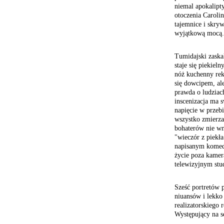
niemal apokalipty
otoczenia Caroli
tajemnice i skryw
wyjątkową mocą.
Tumidajski zaska
staje się piekie
nóż kuchenny rek
się dowcipem, ale
prawda o ludziac
inscenizacja ma 
napięcie w przeb
wszystko zmierza
bohaterów nie wn
"wieczór z piekł
napisanym komed
życie poza kamer
telewizyjnym stu
Sześć portretów 
niuansów i lekko
realizatorskiego 
Występujący
na s