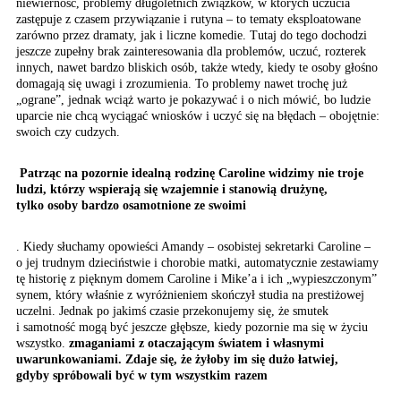
niewierność, problemy długoletnich związków, w których uczucia
zastępuje z czasem przywiązanie i rutyna – to tematy eksploatowane
zarówno przez dramaty, jak i liczne komedie. Tutaj do tego dochodzi
jeszcze zupełny brak zainteresowania dla problemów, uczuć, rozterek
innych, nawet bardzo bliskich osób, także wtedy, kiedy te osoby głośno
domagają się uwagi i zrozumienia. To problemy nawet trochę już
„ograne”, jednak wciąż warto je pokazywać i o nich mówić, bo ludzie
uparcie nie chcą wyciągać wniosków i uczyć się na błędach – obojętnie:
swoich czy cudzych.
Patrząc na pozornie idealną
rodzinę Caroline widzimy
nie troje
ludzi, którzy wspierają
się wzajemnie i stanowią
drużynę,
tylko osoby bardzo
osamotnione ze swoimi
. Kiedy słuchamy opowieści Amandy – osobistej sekretarki Caroline –
o jej trudnym dzieciństwie i chorobie matki, automatycznie zestawiamy
tę historię z pięknym domem Caroline i Mike’a i ich „wypieszczonym”
synem, który właśnie z wyróżnieniem skończył studia na prestiżowej
uczelni. Jednak po jakimś czasie przekonujemy się, że smutek
i samotność mogą być jeszcze głębsze, kiedy pozornie ma się w życiu
wszystko.
zmaganiami z otaczającym światem i własnymi
uwarunkowaniami. Zdaje się, że żyłoby im się dużo łatwiej,
gdyby spróbowali być w tym wszystkim razem