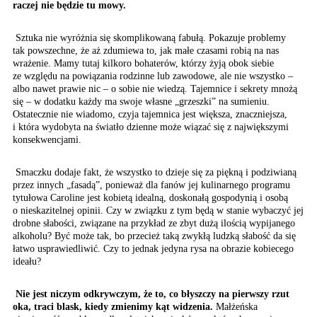
raczej nie będzie tu mowy.
Sztuka nie wyróżnia się skomplikowaną fabułą. Pokazuje problemy
tak powszechne, że aż zdumiewa to, jak małe czasami robią na nas
wrażenie. Mamy tutaj kilkoro bohaterów, którzy żyją obok siebie
ze względu na powiązania rodzinne lub zawodowe, ale nie wszystko –
albo nawet prawie nic – o sobie nie wiedzą. Tajemnice i sekrety mnożą
się – w dodatku każdy ma swoje własne „grzeszki” na sumieniu.
Ostatecznie nie wiadomo, czyja tajemnica jest większa, znaczniejsza,
i która wydobyta na światło dzienne może wiązać się z największymi
konsekwencjami.
Smaczku dodaje fakt, że wszystko to dzieje się za piękną i podziwianą
przez innych „fasadą”, ponieważ dla fanów jej kulinarnego programu
tytułowa Caroline jest kobietą idealną, doskonałą gospodynią i osobą
o nieskazitelnej opinii. Czy w związku z tym będą w stanie wybaczyć jej
drobne słabości, związane na przykład ze zbyt dużą ilością wypijanego
alkoholu? Być może tak, bo przecież taką zwykłą ludzką słabość da się
łatwo usprawiedliwić. Czy to jednak jedyna rysa na obrazie kobiecego
ideału?
Nie jest niczym odkrywczym, że to, co błyszczy na pierwszy rzut
oka, traci blask, kiedy zmienimy kąt widzenia.
Małżeńska