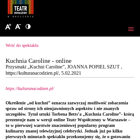
Wróć do spektaklu
Kuchnia Caroline - online
Przysmaki „Kuchni Caroline”, JOANNA POPIEL SZUT ,
https://kulturanacodzien.pl/, 5.02.2021
https://kulturanacodzien.pl/
Określenie „od kuchni” oznacza zazwyczaj możliwość zobaczenia
spraw od strony ich nieujawnionych aspektów i nie znanych
szczegółów. Tytuł sztuki Torbena Betts’a „Kuchnia Caroline”- którą
prezentuje nam w wersji online Teatr Współczesny w Warszawie –
to w pierwszej warstwie znaczeniowej popularny program
kulinarny znanej telewizyjnej celebrytki. Jednak już po kilku
pierwszych minutach spektaklu przekonujemy się, że o gotowaniu