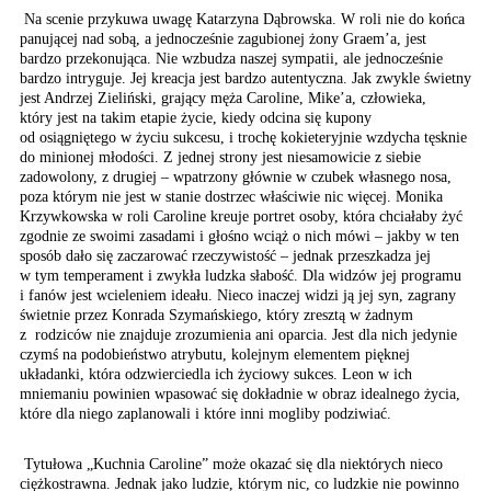
Na scenie przykuwa uwagę Katarzyna Dąbrowska. W roli nie do końca
panującej nad sobą, a jednocześnie zagubionej żony Graem’a, jest
bardzo przekonująca. Nie wzbudza naszej sympatii, ale jednocześnie
bardzo intryguje. Jej kreacja jest bardzo autentyczna. Jak zwykle świetny
jest Andrzej Zieliński, grający męża Caroline, Mike’a, człowieka,
który jest na takim etapie życie, kiedy odcina się kupony
od osiągniętego w życiu sukcesu, i trochę kokieteryjnie wzdycha tęsknie
do minionej młodości. Z jednej strony jest niesamowicie z siebie
zadowolony, z drugiej – wpatrzony głównie w czubek własnego nosa,
poza którym nie jest w stanie dostrzec właściwie nic więcej. Monika
Krzywkowska w roli Caroline kreuje portret osoby, która chciałaby żyć
zgodnie ze swoimi zasadami i głośno wciąż o nich mówi – jakby w ten
sposób dało się zaczarować rzeczywistość – jednak przeszkadza jej
w tym temperament i zwykła ludzka słabość. Dla widzów jej programu
i fanów jest wcieleniem ideału. Nieco inaczej widzi ją jej syn, zagrany
świetnie przez Konrada Szymańskiego, który zresztą w żadnym
z rodziców nie znajduje zrozumienia ani oparcia. Jest dla nich jedynie
czymś na podobieństwo atrybutu, kolejnym elementem pięknej
układanki, która odzwierciedla ich życiowy sukces. Leon w ich
mniemaniu powinien wpasować się dokładnie w obraz idealnego życia,
które dla niego zaplanowali i które inni mogliby podziwiać.
Tytułowa „Kuchnia Caroline” może okazać się dla niektórych nieco
ciężkostrawna. Jednak jako ludzie, którym nic, co ludzkie nie powinno