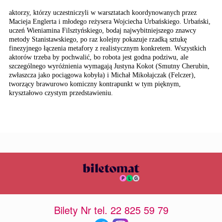
aktorzy, którzy uczestniczyli w warsztatach koordynowanych przez
Macieja Englerta i młodego reżysera Wojciecha Urbańskiego. Urbański,
uczeń Wieniamina Filsztyńskiego, bodaj najwybitniejszego znawcy
metody Stanistawskiego, po raz kolejny pokazuje rzadką sztukę
finezyjnego łączenia metafory z realistycznym konkretem. Wszystkich
aktorów trzeba by pochwalić, bo robota jest godna podziwu, ale
szczególnego wyróżnienia wymagają Justyna Kokot (Smutny Cherubin,
zwłaszcza jako pociągowa kobyła) i Michał Mikołajczak (Felczer),
tworzący brawurowo komiczny kontrapunkt w tym pięknym,
kryształowo czystym przedstawieniu.
Bilety Nr tel. 22 825 59 79