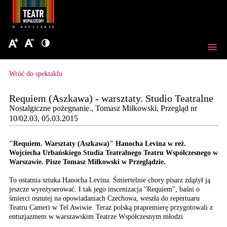
Wróć do spektaklu
Requiem (Aszkawa) - warsztaty. Studio Teatralne
Nostalgiczne pożegnanie., Tomasz Miłkowski, Przegląd nr
10/02.03, 05.03.2015
"Requiem. Warsztaty (Aszkawa)" Hanocha Levina w reż.
Wojciecha Urbańskiego Studia Teatralnego Teatru Współczesnego w
Warszawie. Pisze Tomasz Miłkowski w Przeglądzie.
To ostatnia sztuka Hanocha
Levina. Śmiertelnie chory
pisarz zdążył ją
jeszcze
wyreżyserować. I tak jego
inscenizacja "Requiem",
baśni o
śmierci osnutej
na opowiadaniach Czechowa,
weszła do repertuaru
Teatru
Cameri w Tel Awiwie. Teraz
polską prapremierę przygotowali
z
entuzjazmem w warszawskim
Teatrze Współczesnym młodzi