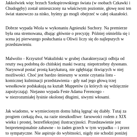
Jakkolwiek więc brzuch Szekspirowskiego świata (w osobach Czkawki i
Chudogęby) zo­stał umieszczony na właściwym poziomie, gło­wę nosi ten
świat stanowczo za nisko, byśmy go mogli obejrzeć w całej okazałości.
Dobrze wypada Wiola w wykonaniu Agnieszki Suchory. Na premierze
była ona stremowana, dbając głównie o precyzję. Później ośmieliła się i
scena jej pierwszego posłuchania u Oliwii liczy się do najlepszych w
przedstawieniu.
Malwolio - Krzysztof Wakuliński w grubej cha­rakteryzacji odbija od
reszty swą podobną do chińskiej maski twarzą: niepotrzebny dyso­nans.
Narysował postać prostą karykaturą, nie zgłębiając tkwiących w niej
możliwości. Choć jest bardzo śmieszny w scenie czytania listu -
komicznej kulminacji przedstawienia - gdy nad jego głową trzej
wesołkowie podskakują na kształt Muppetów (u których się wdzięcznie
zapożyczają). Niejasno wypada Feste Adama Ferencego -
w niezrozumiałej łysinie okolonej długimi, siwymi włosami.
Jak wiadomo, w wymiecionym domu lubią lęg­nąć się diabły. Tutaj za
progiem czekają dwa, na razie nieszkodliwe: farsowości rodem z XIX
wieku i prostej, bezrefleksyjnej ilustracyjności. Przedstawienie jest
bezpretensjonalnie za­bawne - to żaden grzech w tym wypadku – i przez
to sympatyczne. Nie aspiruje do wybitności, nigdy nie schodzi poniżej