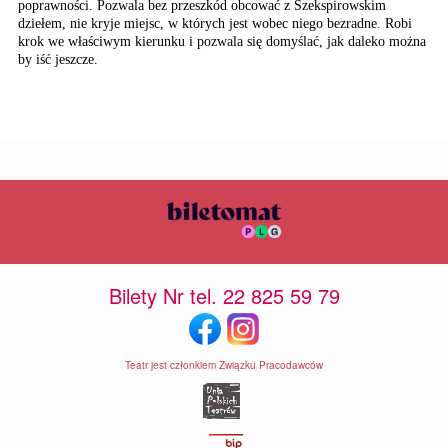
poprawności. Pozwala bez przeszkód obcować z Szekspiro­wskim
dziełem, nie kryje miejsc, w których jest wobec niego bezradne. Robi
krok we właści­wym kierunku i pozwala się domyślać, jak da­leko można
by iść jeszcze.
Bilety Nr tel. 22 825 59 79
Teatr jest członkiem Związku Pracodawców