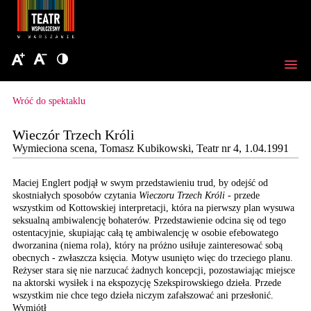
Wróć do spektaklu
Wieczór Trzech Króli
Wymieciona scena, Tomasz Kubikowski, Teatr nr 4, 1.04.1991
Maciej Englert podjął w swym przedstawieniu trud, by odejść od
skostniałych sposobów czytania
Wieczoru Trzech Króli -
przede
wszystkim od Kottowskiej interpretacji, która na pierwszy plan wysuwa
seksualną ambiwalencję bohaterów. Przedstawienie odcina się od tego
ostentacyjnie, skupiając całą tę ambiwalencję w osobie efebowatego
dworzanina (niema rola), który na próżno usiłuje zainteresować sobą
obecnych - zwłaszcza księcia. Motyw usunięto więc do trzeciego planu.
Re­żyser stara się nie narzucać żadnych konce­pcji, pozostawiając miejsce
na aktorski wysiłek i na ekspozycję Szekspirowskiego dzieła. Przede
wszystkim nie chce tego dzieła niczym zafałszować ani przesłonić.
Wymiótł