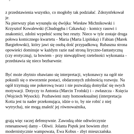
z przed­stawienia wszystko, co mogłoby tak podziałać. Zdezynfekował
je.
Na pierwszy plan wysunęła się dwójka: Wiesław Michnikowski i
Krzysztof Kowalewski (Chudogęba i Czkawka) - komicy rasowi i
znakomici, zdolni wypełnić scenę bez reszty. Nieco w tyle zostaje druga
połowa ko­micznego kwartetu - Maria (Marta Lipińska) i Fabian (Marek
Bargiełowski), który jawi się osobą dość przypadkową. Rubaszna strona
opowieści dominuje w każdym razie nad stroną liryczno-fantastyczną
(czy erotyczną), ta bo­wiem - przy niewątpliwej rzetelności wykona­nia -
przedstawia się nieco bezbarwnie.
Być może zbytnio obawiano
się interpretacji, wykonawcy
na ogół nie
pokusili się
o stworze­nie postaci,
obdarzonych zdolnością
rozwoju. Na
ogół trzymają
one pokerową twarz i nie
pozwalają domyślać się
swych
motywacji. Do­tyczy
to Antonia (Marcin Troński)
i - zwłaszcza - Księcia
(Wojciech Wysocki). Pozbawieni
nuty homoseksualnej (interpretacja
Kotta jest tu na­der przekonująca,
idzie o to, by nie robić
z niej
wytrycha), nie
mogą znaleźć jej równoważnika,
grają więc raczej defensywnie. Zawodzą obie odtwórczynie
renesansowej damy - Oliwii. Jo­lanta Piętek jest bowiem zbyt
modernistycznie wampowata, Ewa Kobus - zbyt mieszczańska.