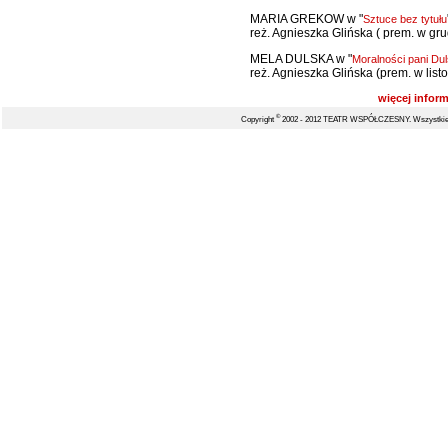
MARIA GREKOW w "
Sztuce bez tytułu
reż. Agnieszka Glińska ( prem. w gru
MELA DULSKA w "
Moralności pani Dul
reż. Agnieszka Glińska (prem. w listo
więcej inform
©
Copyright
2002 - 2012 TEATR WSPÓŁCZESNY. Wszystkie 