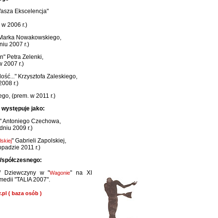
asza Ekscelencja"
 w 2006 r.)
Marka Nowakowskiego,
niu 2007 r.)
" Petra Zelenki,
w 2007 r.)
ść..." Krzysztofa Zaleskiego,
2008 r.)
go, (prem. w 2011 r.)
 występuje jako:
" Antoniego Czechowa,
dniu 2009 r.)
" Gabrieli Zapolskiej,
skiej
opadzie 2011 r.)
 Współczesnego:
 / Dziewczyny w "
" na XI
Wagonie
edii "TALIA 2007".
.pl ( baza osób )