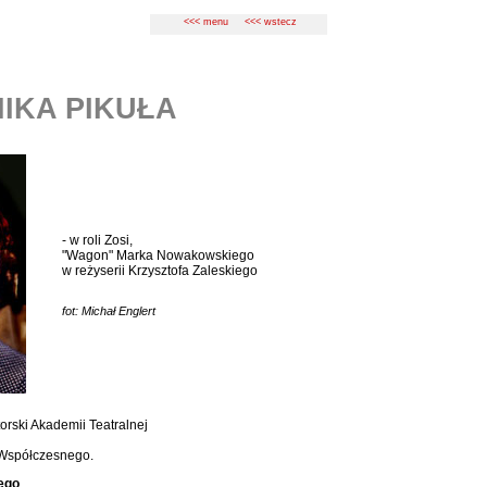
<<< menu
<<< wstecz
IKA PIKUŁA
- w roli Zosi,
"Wagon" Marka Nowakowskiego
w reżyserii Krzysztofa Zaleskiego
fot: Michał Englert
orski Akademii Teatralnej
 Współczesnego.
ego