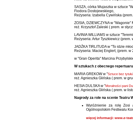
SASZA, córka Wujaszka w sztuce "W
Fiodora Dostojewskiego,
Reżyseria: Izabella Cywińska (prem.
ZOSIA, DZIEWCZYNA w "Wagonie" 
reż. Krzysztof Zaleski ( prem. w stycz
LAVINIA WILLIAMS w sztuce "Teremin
Reżyseria: Artur Tyszkiewicz (prem. 
JADŹKA TIRLITUDA w "To idzie młodo
Reżyseria: Maciej Englert, (prem. w 
w "Gran Operita" Marcina Przybylskie
W sztukach z obecnego repertuaru
MARIA GREKOW w "
Sztuce bez tytułu
reż. Agnieszka Glińska ( prem. w gru
HESIA DULSKA w "
Moralności pani Dul
reż. Agnieszka Glińska ( prem. w list
Nagrody za role na scenie Teatru
Wyróżnienie za rolę Zosi
Ogólnopolskim Festiwalu Kom
więcej informacji: www.e-teatr