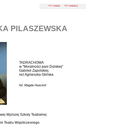
<<< menu
<<< wstecz
KA PILASZEWSKA
TADRACHOWA
w "Moralności pani Dulskiej"
Gabrieli Zapolskiej,
reż Agnieszka Glińska
fot. Magda Hueckel
wej Wyższej Szkoły Teatralnej
nym Teatru Współczesnego.