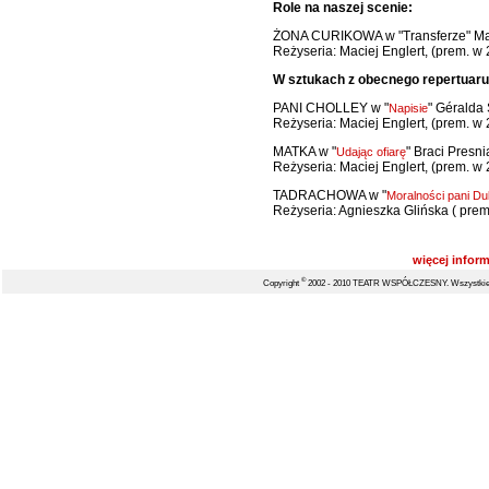
Role na naszej scenie:
ŻONA CURIKOWA w "Transferze" Ma
Reżyseria: Maciej Englert, (prem. w 
W sztukach z obecnego repertuaru
PANI CHOLLEY w "
" Géralda 
Napisie
Reżyseria: Maciej Englert, (prem. w 
MATKA w "
" Braci Presn
Udając ofiarę
Reżyseria: Maciej Englert, (prem. w 
TADRACHOWA w "
Moralności pani Dul
Reżyseria: Agnieszka Glińska ( prem.
więcej inform
©
Copyright
2002 - 2010 TEATR WSPÓŁCZESNY. Wszystkie 