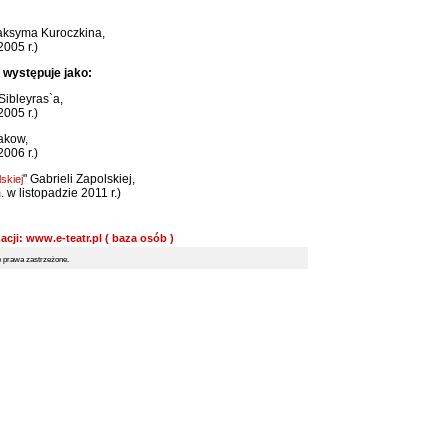
ksyma Kuroczkina,
2005 r.)
 występuje jako:
Sibleyras`a,
2005 r.)
iakow,
2006 r.)
" Gabrieli Zapolskiej,
skiej
 w listopadzie 2011 r.)
acji: www.e-teatr.pl ( baza osób )
prawa zastrzeżone.