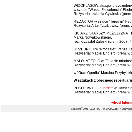
WIDOPLASOW, służący przydzielon
w sztuce "Wasza Ekscelencja" Fiodo
Reżyseria: Izabella Cywińska (prem.
REDAKTOR w sztuce "Teremin" Petra
Reżyseria: Artur Tyszkiewicz (prem. 
KICIARZ, STARSZY, MĘŻCZYZNA I,
Marka Nowakowskiego,
reż. Krzysztof Zaleski (prem. 2007 r.)
URZĘDNIK II w "Procesie" Franza Ka
Reżyseria: Maciej Englert, (prem. w 
MAŁOLAT TOLO w "To idzie młodość..
Reżyseria: Maciej Englert, (prem. w 
w "Gran Operita" Marcina Przybylskie
W sztukach z obecnego repertuaru
POKOJOWIEC - "
" Williama S
Hamlet
Reżyseria: Maciej Englert, (prem. w 
więcej inform
©
Copyright
2002 - 2012 TEATR WSPÓŁCZESNY. Wszystkie 