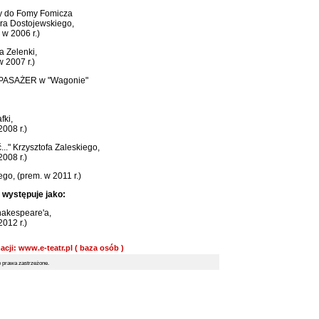
y do Fomy Fomicza
ra Dostojewskiego,
 w 2006 r.)
 Zelenki,
w 2007 r.)
 PASAŻER w "Wagonie"
fki,
2008 r.)
." Krzysztofa Zaleskiego,
2008 r.)
go, (prem. w 2011 r.)
 występuje jako:
hakespeare'a,
2012 r.)
acji: www.e-teatr.pl ( baza osób )
prawa zastrzeżone.