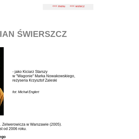
<<< menu
<<< wstecz
IAN ŚWIERSZCZ
- jako Kiciarz Starszy
w "Wagonie" Marka Nowakowskiego,
reżyseria Krzysztof Zaleski
fot: Michał Englert
Al. Zelwerowicza w Warszawie (2005).
t od 2006 roku.
ego