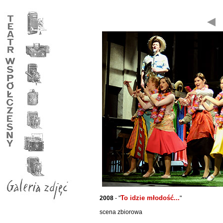
To idzie młodość...
2008
- "
"
scena zbiorowa