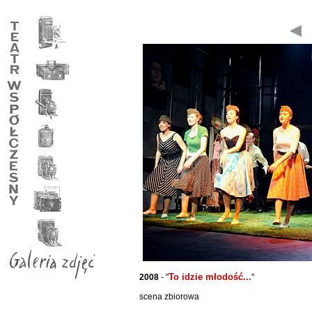
To idzie młodość...
2008
- "
"
scena zbiorowa